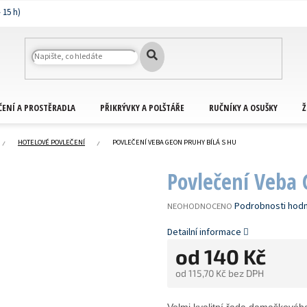
ČENÍ A PROSTĚRADLA
PŘIKRÝVKY A POLŠTÁŘE
RUČNÍKY A OSUŠKY
Ž
HOTELOVÉ POVLEČENÍ
POVLEČENÍ VEBA GEON PRUHY BÍLÁ S HU
Povlečení Veba 
PRŮMĚRNÉ
Podrobnosti hod
NEOHODNOCENO
HODNOCENÍ
PRODUKTU
Detailní informace
JE
od
140 Kč
0,0
Z
od
115,70 Kč
bez DPH
5
HVĚZDIČEK.
Měrná
cena: