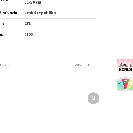
50x70 cm
ě původu
:
Česká republika
én
:
CFL
a
:
0100
2003718
Kód:
2011048
Další
produkt