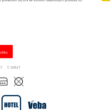
ho povlečení GEON se vzorem saténových proužků 22
ošíku
AT
SDÍLET