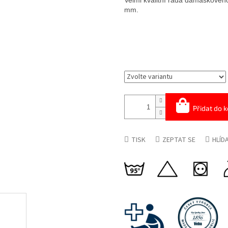
Velmi kvalitní řada damaškové
mm.
Přidat do k
TISK
ZEPTAT SE
HLÍD