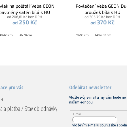
vlak na polštář Veba GEON
Povlečení Veba GEON Du
bavlněný satén bílá s HU
proužek bílá s HU
od 206,61 Kč bez DPH
od 305,79 Kč bez DPH
250 Kč
370 Kč
od
od
40x60 cm
50x70 cm
70x90 cm
140x200 cm
ace pro vás
Odebírat newsletter
na
Vložte svůj e-mail a my vám budeme 
našem e-shopu.
a a platba / Stav objednávky
E-mail
Vložením e-mailu souhlasíte s
podm