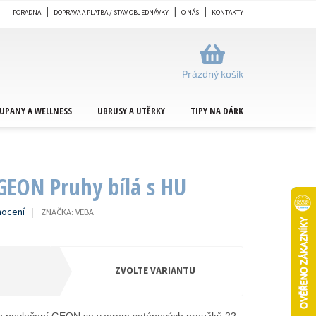
PORADNA
DOPRAVA A PLATBA / STAV OBJEDNÁVKY
O NÁS
KONTAKTY
NÁKUPNÍ
KOŠÍK
Prázdný košík
UPANY A WELLNESS
UBRUSY A UTĚRKY
TIPY NA DÁRKY
METRÁŽ
GEON Pruhy bílá s HU
nocení
ZNAČKA:
VEBA
ZVOLTE VARIANTU