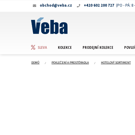
Přejít
obchod@veba.cz
+420 602 200 727
na
obsah
KOLEKCE
PRODEJNÍ KOLEKCE
POVLE
SLEVA
DOMŮ
POVLEČENÍ A PROSTĚRADLA
HOTELOVÝ SORTIMENT