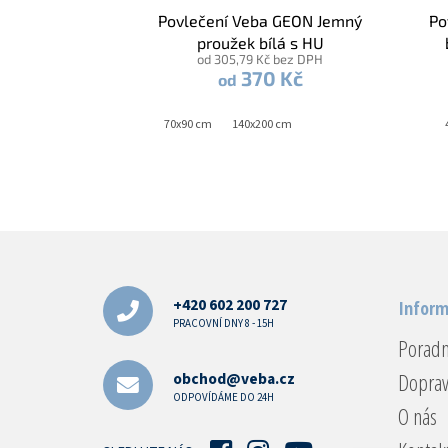
Povlečení Veba GEON Jemný
Po
proužek bílá s HU
od 305,79 Kč bez DPH
370 Kč
od
70x90 cm
140x200 cm
Z
á
p
a
+420 602 200 727
Inform
t
PRACOVNÍ DNY 8 - 15H
Porad
í
Doprav
obchod@veba.cz
ODPOVÍDÁME DO 24H
O nás