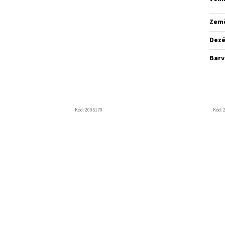
Zem
Dez
Barv
Kód:
2005170
Kód: