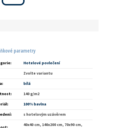
lňkové parametry
gorie
:
Hotelové povlečení
Zvolte variantu
a
:
bílá
tnost
:
140 g/m2
riál
:
100% bavlna
edení
:
s hotelovým uzávěrem
40x40 cm, 140x200 cm, 70x90 cm,
kost
: