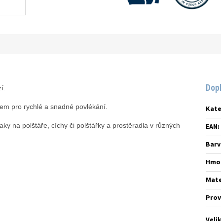
Dop
zí.
em pro rychlé a snadné povlékání.
Kate
aky na polštáře, cíchy či polštářky a prostěradla v různých
EAN
:
Barv
Hmo
Mate
Prov
Veli