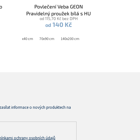
o
Povlečení Veba GEON
Pravidelný proužek bílá s HU
od 115,70 Kč bez DPH
140 Kč
od
40x40 cm
70x90 cm
140x200 cm
zasílat informace o nových produktech na
ínkami ochrany osobních údajů