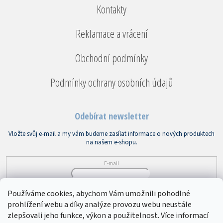
Kontakty
Reklamace a vrácení
Obchodní podmínky
Podmínky ochrany osobních údajů
Odebírat newsletter
Vložte svůj e-mail a my vám budeme zasílat informace o nových produktech
na našem e-shopu.
E-mail
Vložením e-mailu souhlasíte s
podmínkami ochrany osobních údajů
Používáme cookies, abychom Vám umožnili pohodlné
prohlížení webu a díky analýze provozu webu neustále
PŘIHLÁSIT SE
zlepšovali jeho funkce, výkon a použitelnost. Více informací