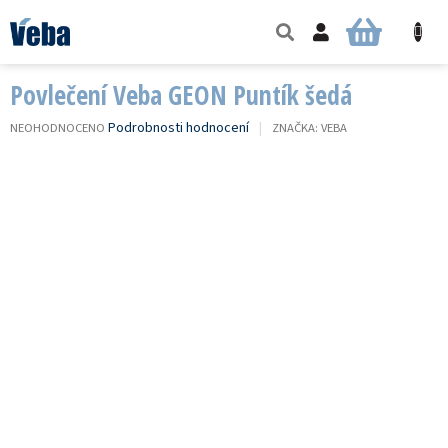
Přejít
na
NÁKUPNÍ
obsah
KOŠÍK
Povlečení Veba GEON Puntík šedá
PRŮMĚRNÉ
Podrobnosti hodnocení
NEOHODNOCENO
ZNAČKA:
VEBA
HODNOCENÍ
PRODUKTU
JE
0,0
Z
5
HVĚZDIČEK.