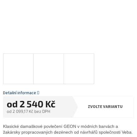
Detailní informace
od
2 540 Kč
ZVOLTE VARIANTU
od
2 099,17 Kč
bez DPH
Měrná
cena:
Klasické damaškové povlečení GEON v módních barvách a
žakársky propracovaných dezénech od návrhářů společnosti Veba.