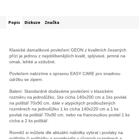
Popis
Diskuze
Značka
Klasické damaškové povlečení GEON z kvalitních česaných
přízí je jednou z nejoblíbenějších kvalit, splývavé, jemné na
omak, lehké a vzdušné.
Povlečení nabízíme s úpravou EASY CARE pro snadnou
údržbu se zipem.
Balení: Standardně dodáváme povlečení v klasickém
rozměru na jednolůžko, 1ks cícha 140x200 cm a 1ks povlak
na polštář 70x90 cm, dále v atypických prodloužených
rozměrech na jednolůžko 1 ks cícha 140x220 cm a 1 ks
povlak na polštář 70x90 cm, nebo na francouzkou postel 1 ks
cícha a 2 ks polštář.
Rovněž si můžete dle aktuální nabídky vybrat i povlaky na
polštáře či polštářky a prostěradla v různých rozměrech a