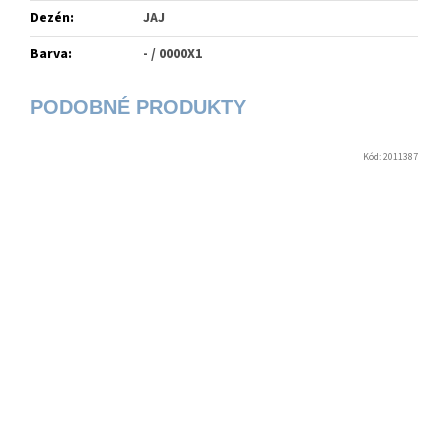
Dezén
:
JAJ
Barva
:
- / 0000X1
Kód:
2011387