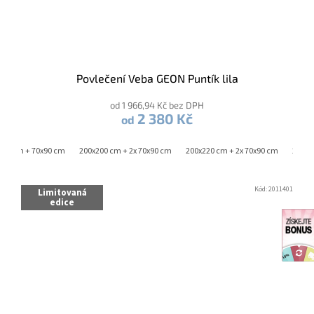
Povlečení Veba GEON Puntík lila
od 1 966,94 Kč bez DPH
2 380 Kč
od
220 cm + 70x90 cm
200x200 cm + 2x 70x90 cm
200x220 cm + 2x 70x90 cm
240x2
Kód:
2011401
Limitovaná
edice