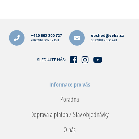
Z
á
p
+420 602 200 727
obchod@veba.cz
a
PRACOVNÍ DNY 8 - 15H
ODPOVÍDÁME DO 24H
t
í
SLEDUJTE NÁS:
Informace pro vás
Poradna
Doprava a platba / Stav objednávky
O nás