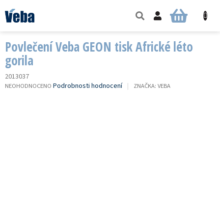
Přejít
na
NÁKUPNÍ
obsah
KOŠÍK
Povlečení Veba GEON tisk Africké léto
gorila
2013037
PRŮMĚRNÉ
Podrobnosti hodnocení
NEOHODNOCENO
ZNAČKA:
VEBA
HODNOCENÍ
PRODUKTU
JE
0,0
Z
5
HVĚZDIČEK.