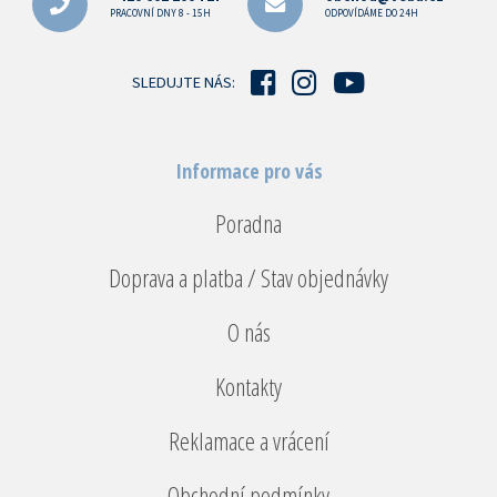
a
PRACOVNÍ DNY 8 - 15H
ODPOVÍDÁME DO 24H
t
í
SLEDUJTE NÁS:
Informace pro vás
Poradna
Doprava a platba / Stav objednávky
O nás
Kontakty
Reklamace a vrácení
Obchodní podmínky