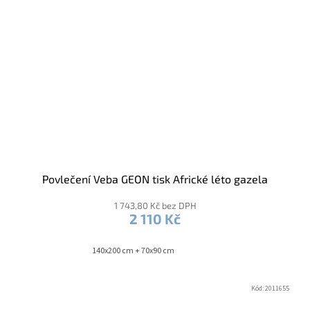
Povlečení Veba GEON tisk Africké léto gazela
1 743,80 Kč bez DPH
2 110 Kč
140x200 cm + 70x90 cm
Kód:
2011655