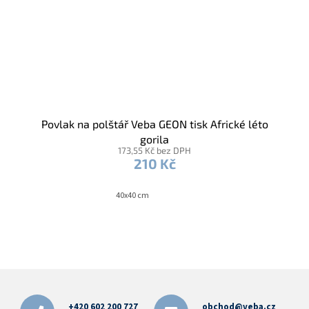
Povlak na polštář Veba GEON tisk Africké léto
gorila
173,55 Kč bez DPH
210 Kč
40x40 cm
Z
á
p
+420 602 200 727
obchod@veba.cz