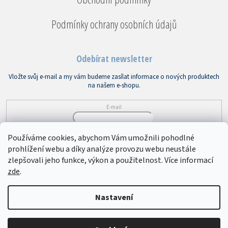
Podmínky ochrany osobních údajů
Odebírat newsletter
Vložte svůj e-mail a my vám budeme zasílat informace o nových produktech
na našem e-shopu.
E-mail
Vložením e-mailu souhlasíte s
podmínkami ochrany osobních údajů
Používáme cookies, abychom Vám umožnili pohodlné
prohlížení webu a díky analýze provozu webu neustále
PŘIHLÁSIT SE
zlepšovali jeho funkce, výkon a použitelnost. Více informací
zde
.
Copyright 2026
Bytový textil VEBA
. Všechna práva vyhrazena.
Upravit
Nastavení
nastavení cookies