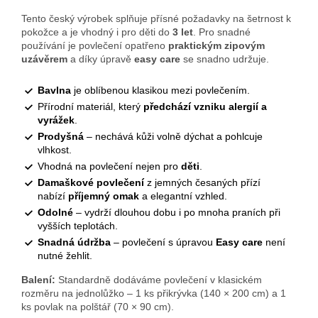
Tento český výrobek splňuje přísné požadavky na šetrnost k
pokožce a je vhodný i pro děti do
3 let
. Pro snadné
používání je povlečení opatřeno
praktickým zipovým
uzávěrem
a díky úpravě
easy care
se snadno udržuje.
Bavlna
je oblíbenou klasikou mezi povlečením.
Přírodní materiál, který
předchází vzniku alergií a
vyrážek
.
Prodyšná
– nechává kůži volně dýchat a pohlcuje
vlhkost.
Vhodná na povlečení nejen pro
děti
.
Damaškové povlečení
z jemných česaných přízí
nabízí
příjemný omak
a elegantní vzhled.
Odolné
– vydrží dlouhou dobu i po mnoha praních při
vyšších teplotách.
Snadná údržba
– povlečení s úpravou
Easy care
není
nutné žehlit.
Balení:
Standardně dodáváme povlečení v klasickém
rozměru na jednolůžko – 1 ks přikrývka (140 × 200 cm) a 1
ks povlak na polštář (70 × 90 cm).