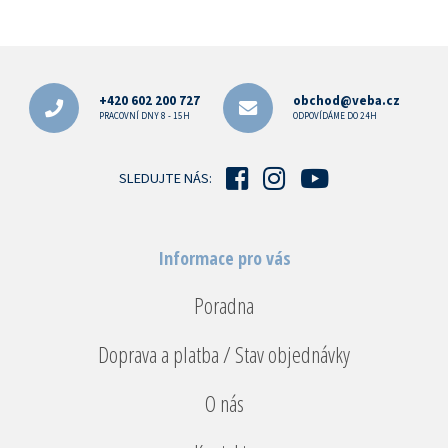
Z
á
p
+420 602 200 727
obchod@veba.cz
a
PRACOVNÍ DNY 8 - 15H
ODPOVÍDÁME DO 24H
t
í
SLEDUJTE NÁS:
Informace pro vás
Poradna
Doprava a platba / Stav objednávky
O nás