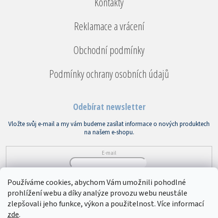
Kontakty
Reklamace a vrácení
Obchodní podmínky
Podmínky ochrany osobních údajů
Odebírat newsletter
Vložte svůj e-mail a my vám budeme zasílat informace o nových produktech
na našem e-shopu.
E-mail
Vložením e-mailu souhlasíte s
podmínkami ochrany osobních údajů
Používáme cookies, abychom Vám umožnili pohodlné
prohlížení webu a díky analýze provozu webu neustále
PŘIHLÁSIT SE
zlepšovali jeho funkce, výkon a použitelnost. Více informací
zde
.