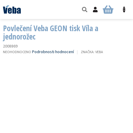
Přejít
na
NÁKUPNÍ
obsah
KOŠÍK
Povlečení Veba GEON tisk Víla a
jednorožec
2008869
PRŮMĚRNÉ
Podrobnosti hodnocení
NEOHODNOCENO
ZNAČKA:
VEBA
HODNOCENÍ
PRODUKTU
JE
0,0
Z
5
HVĚZDIČEK.