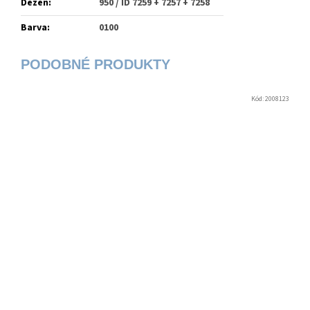
Dezén
:
950 / ID 7259 + 7257 + 7258
Barva
:
0100
Kód:
2008123