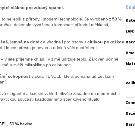
Dop
hytré vlákno pro zdravý spánek
to nejlepší z přírody i moderní technologie. Je vyrobeno z
50 %
Kate
zaručuje dokonale vyváženou kombinaci přírodní měkkosti,
EAN
:
Barv
yšná
,
jemná na dotek
a vhodná i pro osoby s
citlivou pokožkou
bí lehce, přesto je pevná a odolná vůči opotřebení.
Hmo
– v létě příjemně chladí, v zimě udržuje teplo. Zároveň účinně
Mate
suché a svěží mikroklima po celou noc.
iální schopnost
vlákna TENCEL, která pomáhá udržet ložní
aní.
Veli
ává elegantní a luxusní vzhled. Skvěle zapadne do moderních i
 praktickou součástí každodenního spánkového rituálu.
Zem
Dez
EL, 50 % bavlna
Barv