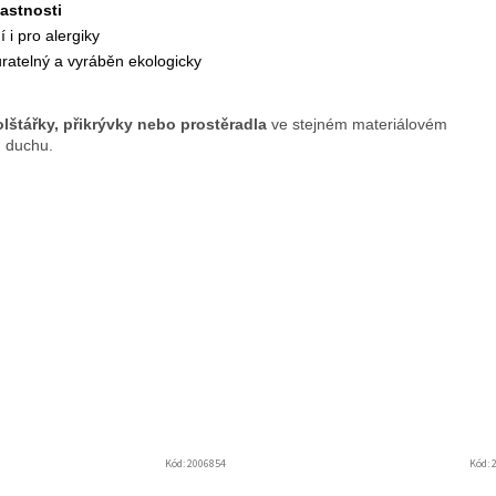
lastnosti
í i pro alergiky
ratelný a vyráběn ekologicky
lštářky, přikrývky nebo prostěradla
ve stejném materiálovém
m duchu.
Kód:
2006854
Kód: