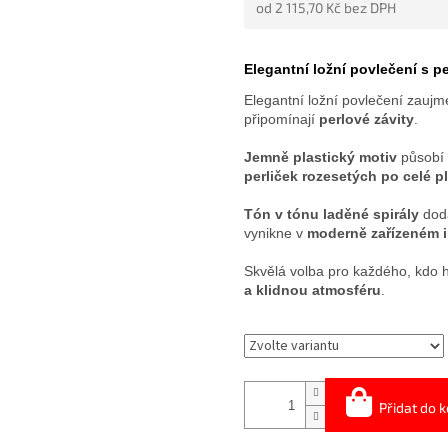
od
2 115,70 Kč
bez DPH
5
HVĚZDIČEK.
Měrná
cena:
Elegantní ložní povlečení s 
Elegantní ložní povlečení zauj
připomínají
perlové závity
.
Jemně plastický motiv
působí 
perliček rozesetých po celé p
Tón v tónu laděné spirály
dodá
vynikne v
moderně zařízeném i
Skvělá volba pro každého, kdo 
a klidnou atmosféru
.
Přidat do k