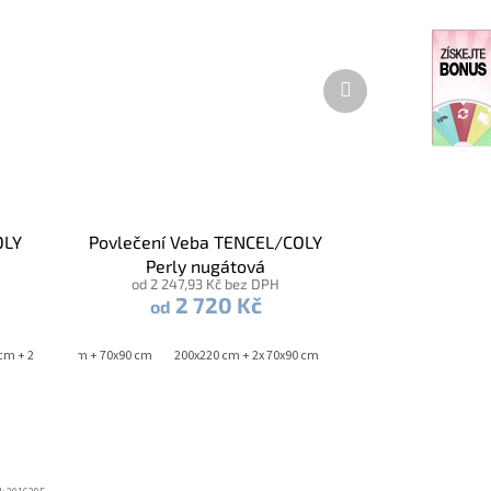
Další
produkt
OLY
Povlečení Veba TENCEL/COLY
Perly nugátová
od 2 247,93 Kč bez DPH
2 720 Kč
od
cm + 2x 70x90 cm
140x220 cm + 70x90 cm
200x220 cm + 2x 70x90 cm