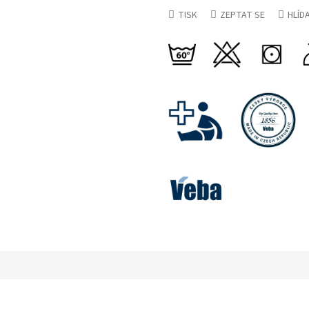
TISK
ZEPTAT SE
HLÍD