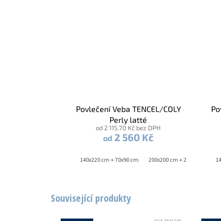
Povlečení Veba TENCEL/COLY
Po
Perly latté
od 2 115,70 Kč bez DPH
2 560 Kč
od
140x200 cm + 70x90 cm
140x220 cm + 70x90 cm
140x200 cm + 70x90 cm
200x200 cm + 2x 70x90 cm
1
Související produkty