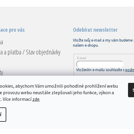
ace pro vás
Odebírat newsletter
na
Vložte svůj e-mail a my vám budeme 
našem e-shopu.
a a platba / Stav objednávky
E-mail
Vložením e-mailu souhlasíte s
podm
ty
ace a vrácení
PŘIHLÁSIT SE
ookies, abychom Vám umožnili pohodlné prohlížení webu
dní podmínky
ze provozu webu neustále zlepšovali jeho funkce, výkon a
. Více informací
zde
.
ky ochrany osobních údajů
í
avit nastavení cookies