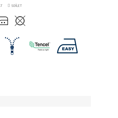
AT
SDÍLET