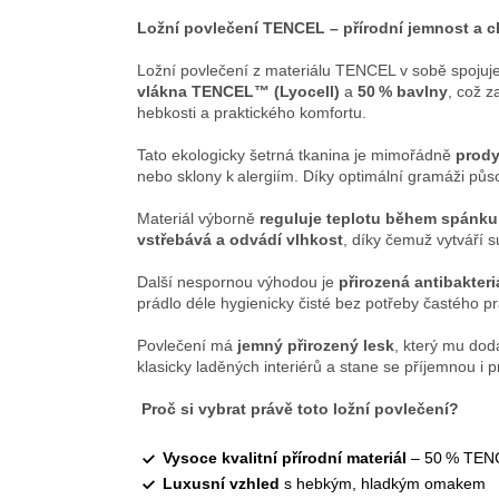
Ložní povlečení TENCEL – přírodní jemnost a c
Ložní povlečení z materiálu TENCEL v sobě spojuje 
vlákna TENCEL™ (Lyocell)
a
50 % bavlny
, což 
hebkosti a praktického komfortu.
Tato ekologicky šetrná tkanina je mimořádně
prod
nebo sklony k alergiím. Díky optimální gramáži půso
Materiál výborně
reguluje teplotu během spánku
vstřebává a odvádí vlhkost
, díky čemuž vytváří 
Další nespornou výhodou je
přirozená antibakter
prádlo déle hygienicky čisté bez potřeby častého pr
Povlečení má
jemný přirozený lesk
, který mu dod
klasicky laděných interiérů a stane se příjemnou i
Proč si vybrat právě toto ložní povlečení?
Vysoce kvalitní přírodní materiál
– 50 % TENC
Luxusní vzhled
s hebkým, hladkým omakem