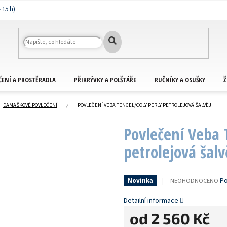
ČENÍ A PROSTĚRADLA
PŘIKRÝVKY A POLŠTÁŘE
RUČNÍKY A OSUŠKY
Ž
DAMAŠKOVÉ POVLEČENÍ
POVLEČENÍ VEBA TENCEL/COLY PERLY PETROLEJOVÁ ŠALVĚJ
Povlečení Veba 
petrolejová šalv
PRŮMĚRNÉ
Po
NEOHODNOCENO
Novinka
HODNOCENÍ
PRODUKTU
Detailní informace
JE
od
2 560 Kč
0,0
Z