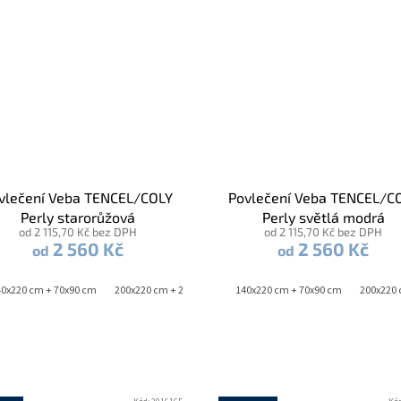
vlečení Veba TENCEL/COLY
Povlečení Veba TENCEL/C
Perly starorůžová
Perly světlá modrá
od 2 115,70 Kč bez DPH
od 2 115,70 Kč bez DPH
2 560 Kč
2 560 Kč
od
od
40x220 cm + 70x90 cm
140x200 cm + 70x90 cm
200x220 cm + 2x 70x90 cm
140x220 cm + 70x90 cm
200x220 