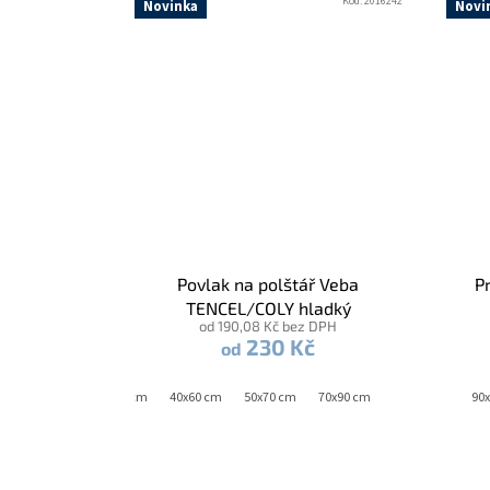
Kód:
2016242
Novinka
Novi
Povlak na polštář Veba
P
TENCEL/COLY hladký
od 190,08 Kč bez DPH
petrolejová šalvěj
230 Kč
od
40x40 cm
40x60 cm
50x70 cm
70x90 cm
90