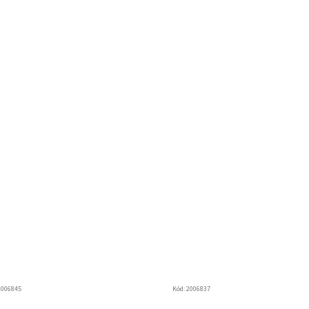
2006845
Kód:
2006837