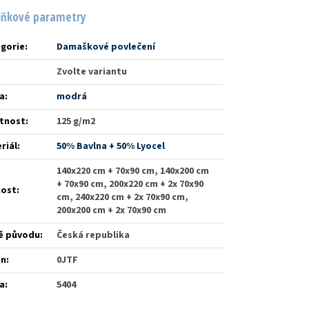
lňkové parametry
gorie
:
Damaškové povlečení
Zvolte variantu
a
:
modrá
tnost
:
125 g/m2
riál
:
50% Bavlna + 50% Lyocel
140x220 cm + 70x90 cm, 140x200 cm
+ 70x90 cm, 200x220 cm + 2x 70x90
kost
:
cm, 240x220 cm + 2x 70x90 cm,
200x200 cm + 2x 70x90 cm
ě původu
:
Česká republika
én
:
0JTF
a
:
5404