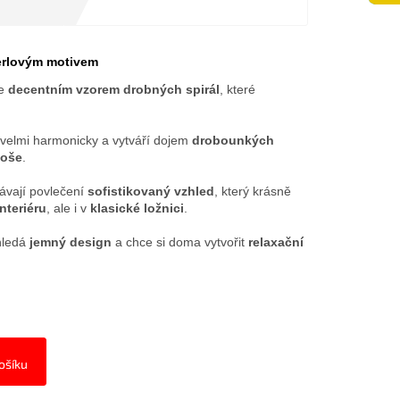
perlovým motivem
me
decentním vzorem drobných spirál
, které
velmi harmonicky a vytváří dojem
drobounkých
loše
.
vají povlečení
sofistikovaný vzhled
, který krásně
nteriéru
, ale i v
klasické ložnici
.
hledá
jemný design
a chce si doma vytvořit
relaxační
ošíku