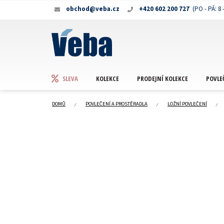
Přejít
obchod@veba.cz
+420 602 200 727
na
obsah
KOLEKCE
PRODEJNÍ KOLEKCE
POVLE
SLEVA
DOMŮ
POVLEČENÍ A PROSTĚRADLA
LOŽNÍ POVLEČENÍ