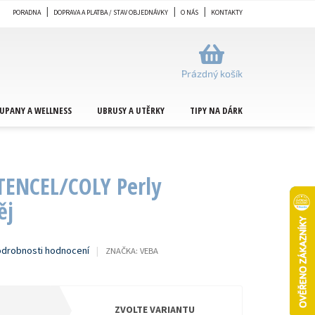
PORADNA
DOPRAVA A PLATBA / STAV OBJEDNÁVKY
O NÁS
KONTAKTY
NÁKUPNÍ
KOŠÍK
Prázdný košík
UPANY A WELLNESS
UBRUSY A UTĚRKY
TIPY NA DÁRKY
METRÁŽ
TENCEL/COLY Perly
ěj
drobnosti hodnocení
ZNAČKA:
VEBA
ZVOLTE VARIANTU