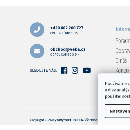
Z
á
p
a
+420 602 200 727
Inform
t
PRACOVNÍ DNY 8 - 15H
Porad
í
Doprav
obchod@veba.cz
ODPOVÍDÁME DO 24H
O nás
Kontak
SLEDUJTE NÁS:
Reklam
Používáme c
Obcho
a díky analý
použitelnost
Podmín
Nastaven
Copyright 2026
Bytový textil VEBA
. Všechna práva vyhrazena.
Upr