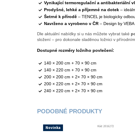
Vynikající termoregulační a antibakteriální v
Prodyšné, lehké a příjemné na dotek
– ideáln
Šetrné k přírodě
– TENCEL je biologicky odbou
Navrženo a vyrobeno v ČR
– Design by VEBA
Dle aktuální nabídky si u nás můžete vybrat také
po
složení – pro dokonale sladěnou ložnici v přírodní
Dostupné rozměry ložního povlečení:
140 × 200 cm + 70 × 90 cm
140 × 220 cm + 70 × 90 cm
200 × 200 cm + 2× 70 × 90 cm
200 × 220 cm + 2× 70 × 90 cm
240 × 220 cm + 2× 70 × 90 cm
Kód:
2016272
Novinka