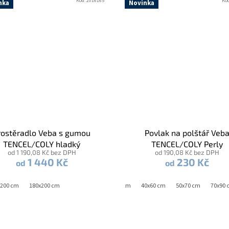
Kód:
2016165
Kó
nka
Novinka
rostěradlo Veba s gumou
Povlak na polštář Veb
TENCEL/COLY hladký
TENCEL/COLY Perly
od 1 190,08 Kč bez DPH
od 190,08 Kč bez DPH
petrolejová šalvěj
petrolejová šalvěj
1 440 Kč
230 Kč
od
od
x200 cm
180x200 cm
40x40 cm
40x60 cm
50x70 cm
70x90