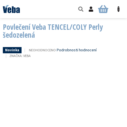
Přejít
na
NÁKUPNÍ
obsah
KOŠÍK
Povlečení Veba TENCEL/COLY Perly
šedozelená
PRŮMĚRNÉ
Podrobnosti hodnocení
NEOHODNOCENO
Novinka
HODNOCENÍ
ZNAČKA:
VEBA
PRODUKTU
JE
0,0
Z
5
HVĚZDIČEK.