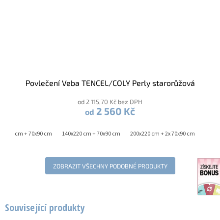
Povlečení Veba TENCEL/COLY Perly starorůžová
od 2 115,70 Kč bez DPH
2 560 Kč
od
0x200 cm + 70x90 cm
140x220 cm + 70x90 cm
200x220 cm + 2x 70x90 cm
ZOBRAZIT VŠECHNY PODOBNÉ PRODUKTY
Související produkty