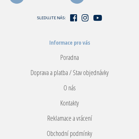
a
t
í
SLEDUJTE NÁS:
Informace pro vás
Poradna
Doprava a platba / Stav objednávky
O nás
Kontakty
Reklamace a vrácení
Obchodní podmínky