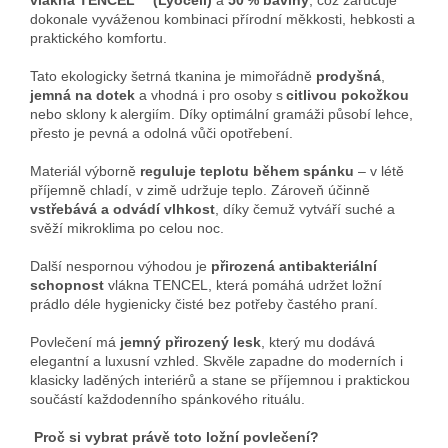
vlákna TENCEL™ (Lyocell)
a
50 % bavlny
, což zaručuje
dokonale vyváženou kombinaci přírodní měkkosti, hebkosti a
praktického komfortu.
Tato ekologicky šetrná tkanina je mimořádně
prodyšná
,
jemná na dotek
a vhodná i pro osoby s
citlivou pokožkou
nebo sklony k alergiím. Díky optimální gramáži působí lehce,
přesto je pevná a odolná vůči opotřebení.
Materiál výborně
reguluje teplotu během spánku
– v létě
příjemně chladí, v zimě udržuje teplo. Zároveň účinně
vstřebává a odvádí vlhkost
, díky čemuž vytváří suché a
svěží mikroklima po celou noc.
Další nespornou výhodou je
přirozená antibakteriální
schopnost
vlákna TENCEL, která pomáhá udržet ložní
prádlo déle hygienicky čisté bez potřeby častého praní.
Povlečení má
jemný přirozený lesk
, který mu dodává
elegantní a luxusní vzhled. Skvěle zapadne do moderních i
klasicky laděných interiérů a stane se příjemnou i praktickou
součástí každodenního spánkového rituálu.
Proč si vybrat právě toto ložní povlečení?