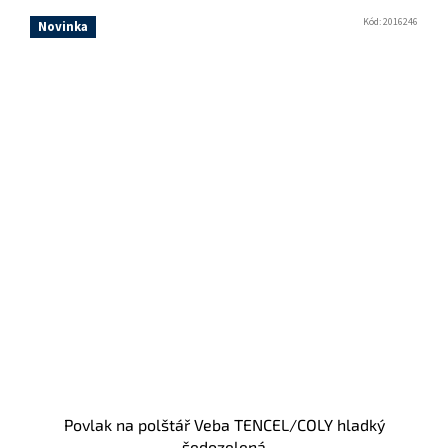
Kód:
2016246
Novinka
Povlak na polštář Veba TENCEL/COLY hladký
šedozelená