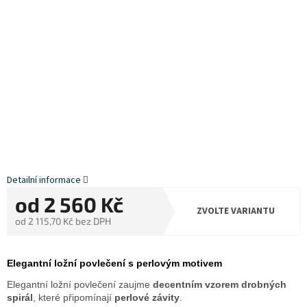
Detailní informace
od
2 560 Kč
ZVOLTE VARIANTU
od
2 115,70 Kč
bez DPH
Měrná
cena:
Elegantní ložní povlečení s perlovým motivem
Elegantní ložní povlečení zaujme
decentním vzorem drobných
spirál
, které připomínají
perlové závity
.