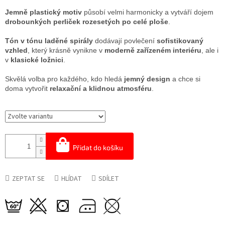
Jemně plastický motiv
působí velmi harmonicky a vytváří dojem
drobounkých perliček rozesetých po celé ploše
.
Tón v tónu laděné spirály
dodávají povlečení
sofistikovaný
vzhled
, který krásně vynikne v
moderně zařízeném interiéru
, ale i
v
klasické ložnici
.
Skvělá volba pro každého, kdo hledá
jemný design
a chce si
doma vytvořit
relaxační a klidnou atmosféru
.
Přidat do košíku
ZEPTAT SE
HLÍDAT
SDÍLET