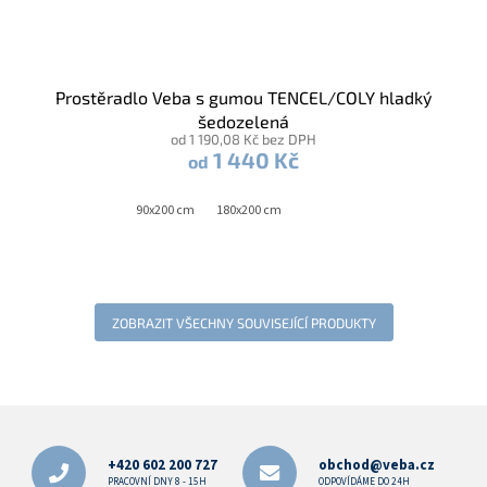
Prostěradlo Veba s gumou TENCEL/COLY hladký
šedozelená
od 1 190,08 Kč bez DPH
1 440 Kč
od
90x200 cm
180x200 cm
ZOBRAZIT VŠECHNY SOUVISEJÍCÍ PRODUKTY
Z
á
p
+420 602 200 727
obchod@veba.cz
PRACOVNÍ DNY 8 - 15H
ODPOVÍDÁME DO 24H