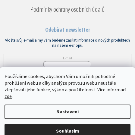
Podmínky ochrany osobních údajů
Odebírat newsletter
Vložte svůj e-mail a my vám budeme zasílat informace o nových produktech
na našem e-shopu.
E-mail
Vložením e-mailu souhlasíte s
podmínkami ochrany osobních údajů
Používáme cookies, abychom Vám umožnili pohodlné
prohlížení webu a díky analýze provozu webu neustále
PŘIHLÁSIT SE
zlepšovali jeho funkce, výkon a použitelnost. Více informací
zde
.
Copyright 2026
Bytový textil VEBA
. Všechna práva vyhrazena.
Upravit
Nastavení
nastavení cookies
Souhlasím
Vytvořil Shoptet