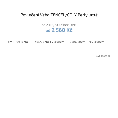
Povlečení Veba TENCEL/COLY Perly latté
od 2 115,70 Kč bez DPH
2 560 Kč
od
0x200 cm + 70x90 cm
140x220 cm + 70x90 cm
200x200 cm + 2x 70x90 cm
Kód:
2006854