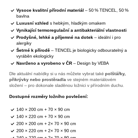
Vysoce kvalitní přírodní materiál
– 50 % TENCEL, 50 %
bavlna
Luxusní vzhled
s hebkým, hladkým omakem
Vynikající termoregulační a antibakteriální vlastnosti
Prodyšné, lehké a příjemné na dotek
– ideální i pro
alergiky
Šetrné k přírodě
– TENCEL je biologicky odbouratelný a
vyráběn ekologicky
Navrženo a vyrobeno v ČR
– Design by VEBA
Dle aktuální nabídky si u nás můžete vybrat také
polštářky,
přikrývky nebo prostěradla
ve stejném materiálovém
složení – pro dokonale sladěnou ložnici v přírodním duchu.
Dostupné rozměry ložního povlečení:
140 × 200 cm + 70 × 90 cm
140 × 220 cm + 70 × 90 cm
200 × 200 cm + 2× 70 × 90 cm
200 × 220 cm + 2× 70 × 90 cm
240 × 220 cm + 2× 70 × 90 cm