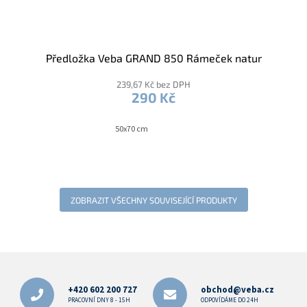
Předložka Veba GRAND 850 Rámeček natur
239,67 Kč bez DPH
290 Kč
50x70 cm
ZOBRAZIT VŠECHNY SOUVISEJÍCÍ PRODUKTY
Z
á
p
+420 602 200 727
obchod@veba.cz
a
PRACOVNÍ DNY 8 - 15H
ODPOVÍDÁME DO 24H