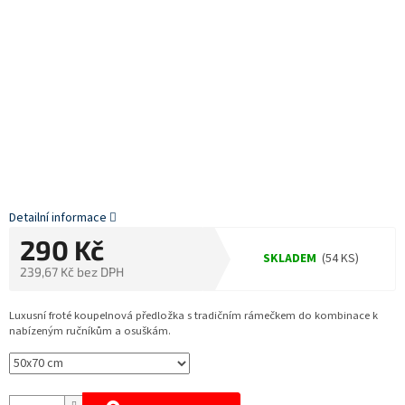
Detailní informace
290 Kč
SKLADEM
(54 KS)
239,67 Kč bez DPH
Měrná
cena:
Luxusní froté koupelnová předložka s tradičním rámečkem do kombinace k
nabízeným ručníkům a osuškám.