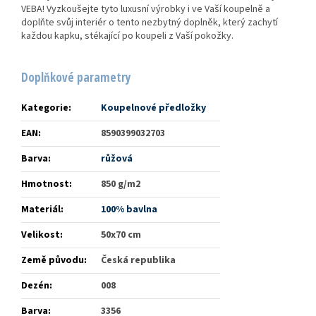
VEBA! Vyzkoušejte tyto luxusní výrobky i ve Vaší koupelně a
doplňte svůj interiér o tento nezbytný doplněk, který zachytí
každou kapku, stékající po koupeli z Vaší pokožky.
Doplňkové parametry
Kategorie
:
Koupelnové předložky
EAN
:
8590399032703
Barva
:
růžová
Hmotnost
:
850 g/m2
Materiál
:
100% bavlna
Velikost
:
50x70 cm
Země původu
:
Česká republika
Dezén
:
008
Barva
:
3356