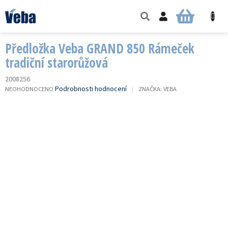
Přejít
na
NÁKUPNÍ
obsah
KOŠÍK
Předložka Veba GRAND 850 Rámeček
tradiční starorůžová
2008256
PRŮMĚRNÉ
Podrobnosti hodnocení
NEOHODNOCENO
ZNAČKA:
VEBA
HODNOCENÍ
PRODUKTU
JE
0,0
Z
5
HVĚZDIČEK.