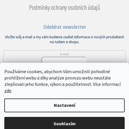
Podmínky ochrany osobních údajů
Odebírat newsletter
Vložte svůj e-mail a my vám budeme zasílat informace o nových produktech
na našem e-shopu.
E-mail
Vložením e-mailu souhlasíte s
podmínkami ochrany osobních údajů
Používáme cookies, abychom Vám umožnili pohodlné
prohlížení webu a díky analýze provozu webu neustále
PŘIHLÁSIT SE
zlepšovali jeho funkce, výkon a použitelnost. Více informací
zde
.
Copyright 2026
Bytový textil VEBA
. Všechna práva vyhrazena.
Upravit
Nastavení
nastavení cookies
Souhlasím
Vytvořil Shoptet