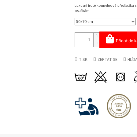
cena:
Luxusní froté koupelnová předložka
osuškám.
Přidat do k
TISK
ZEPTAT SE
HLÍD