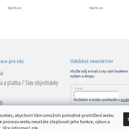
50x70 cm
50x70 cm
ace pro vás
Odebírat newsletter
na
Vložte svůj e-mail a my vám budeme 
našem e-shopu.
a a platba / Stav objednávky
E-mail
Vložením e-mailu souhlasíte s
podm
ty
ace a vrácení
PŘIHLÁSIT SE
ookies, abychom Vám umožnili pohodlné prohlížení webu
dní podmínky
ze provozu webu neustále zlepšovali jeho funkce, výkon a
. Více informací
zde
.