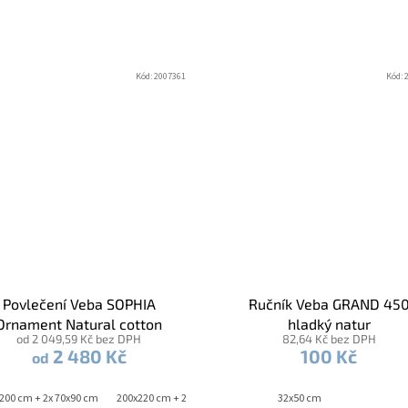
Kód:
2007361
Kód:
Povlečení Veba SOPHIA
Ručník Veba GRAND 45
Ornament Natural cotton
hladký natur
od 2 049,59 Kč bez DPH
82,64 Kč bez DPH
2 480 Kč
100 Kč
od
200 cm + 2x 70x90 cm
200x220 cm + 2x 70x90 cm
240x220 cm + 2x 70x90 cm
32x50 cm