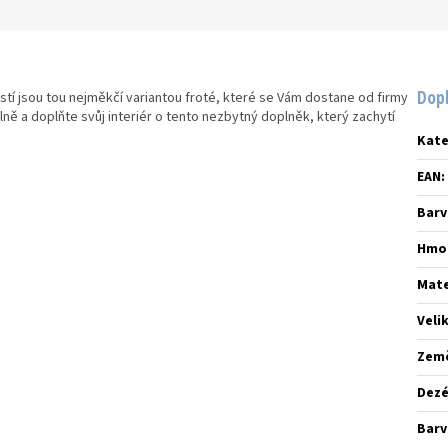
Dop
stí jsou tou nejměkčí variantou froté, které se Vám dostane od firmy
lně a doplňte svůj interiér o tento nezbytný doplněk, který zachytí
Kate
EAN
:
Barv
Hmo
Mate
Veli
Zem
Dez
Barv