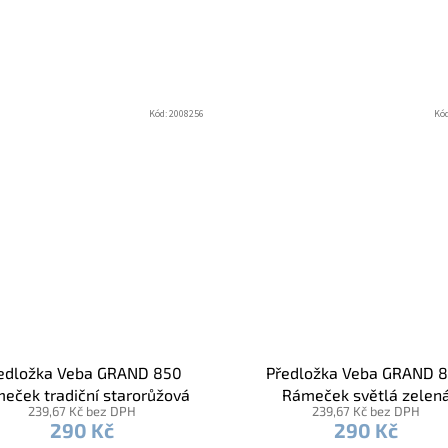
Kód:
2008256
Kó
edložka Veba GRAND 850
Předložka Veba GRAND 
eček tradiční starorůžová
Rámeček světlá zelen
239,67 Kč bez DPH
239,67 Kč bez DPH
290 Kč
290 Kč