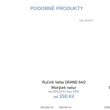
Kód:
2001970
Ručník Veba GRAND 640
Motýlek natur
od 289,26 Kč bez DPH
350 Kč
od
140x200 cm + 70x90 cm
50x100 cm
70x140 cm
140x220 cm + 70x90 cm
200x