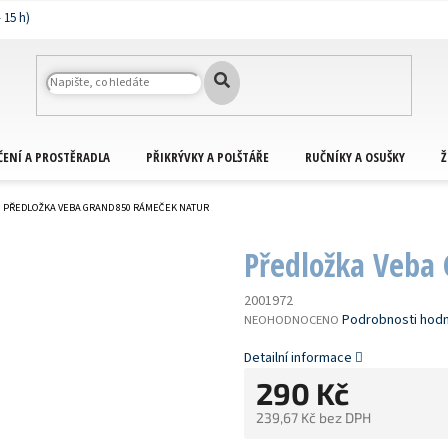
ČENÍ A PROSTĚRADLA
PŘIKRÝVKY A POLŠTÁŘE
RUČNÍKY A OSUŠKY
Ž
PŘEDLOŽKA VEBA GRAND 850 RÁMEČEK NATUR
Předložka Veba
2001972
PRŮMĚRNÉ
Podrobnosti hod
NEOHODNOCENO
HODNOCENÍ
PRODUKTU
Detailní informace
JE
290 Kč
0,0
Z
239,67 Kč bez DPH
5
HVĚZDIČEK.
Měrná