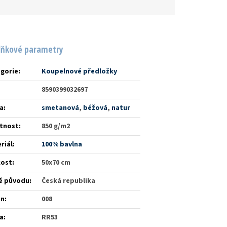
lňkové parametry
gorie
:
Koupelnové předložky
8590399032697
a
:
smetanová
,
béžová
,
natur
tnost
:
850 g/m2
riál
:
100% bavlna
kost
:
50x70 cm
ě původu
:
Česká republika
én
:
008
a
:
RR53