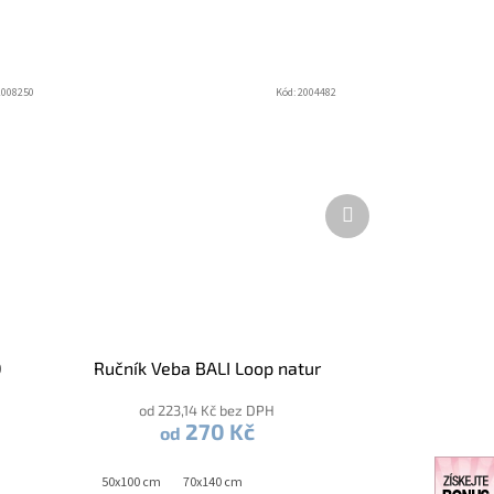
2008250
Kód:
2004482
Další
produkt
0
Ručník Veba BALI Loop natur
od 223,14 Kč bez DPH
270 Kč
od
50x100 cm
70x140 cm