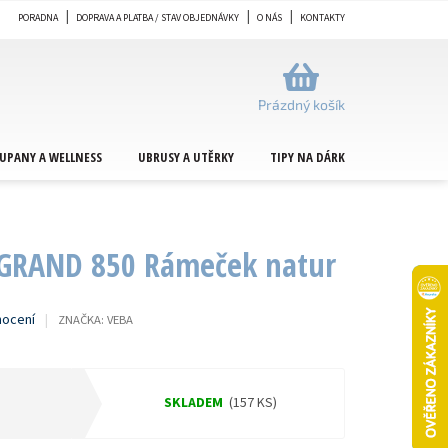
PORADNA
DOPRAVA A PLATBA / STAV OBJEDNÁVKY
O NÁS
KONTAKTY
NÁKUPNÍ
KOŠÍK
Prázdný košík
UPANY A WELLNESS
UBRUSY A UTĚRKY
TIPY NA DÁRKY
METRÁŽ
 GRAND 850 Rámeček natur
nocení
ZNAČKA:
VEBA
SKLADEM
(157 KS)