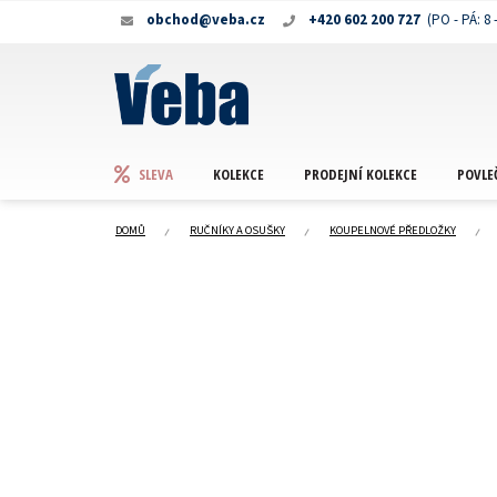
Přejít
obchod@veba.cz
+420 602 200 727
na
obsah
KOLEKCE
PRODEJNÍ KOLEKCE
POVLE
SLEVA
DOMŮ
RUČNÍKY A OSUŠKY
KOUPELNOVÉ PŘEDLOŽKY