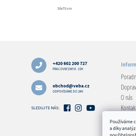
50x70 cm
Z
á
p
a
+420 602 200 727
Inform
t
PRACOVNÍ DNY 8 - 15H
Porad
í
Doprav
obchod@veba.cz
ODPOVÍDÁME DO 24H
O nás
Kontak
SLEDUJTE NÁS:
Reklam
Používáme c
Obcho
a díky analý
použitelnost