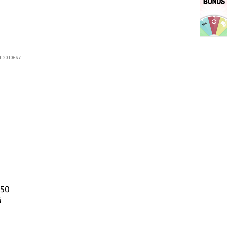
d:
2010667
850
á