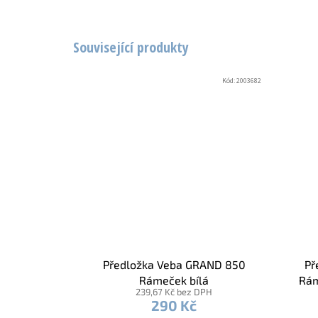
Související produkty
Kód:
2003682
Předložka Veba GRAND 850
Př
Rámeček bílá
Rám
239,67 Kč bez DPH
290 Kč