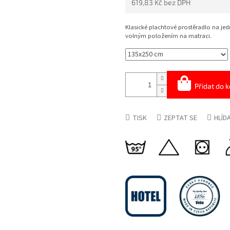
619,83 Kč bez DPH
5
HVĚZDIČEK.
Měrná
cena:
Klasické plachtové prostěradlo na j
volným položením na matraci.
Přidat do k
TISK
ZEPTAT SE
HLÍD