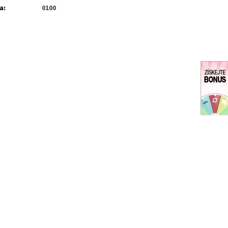
a
:
0100