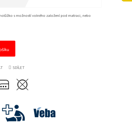
ednolůžko s možností volného založení pod matraci, nebo
ošíku
AT
SDÍLET