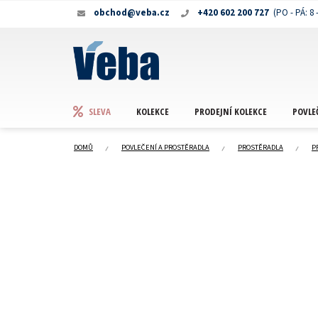
Přejít
obchod@veba.cz
+420 602 200 727
na
obsah
KOLEKCE
PRODEJNÍ KOLEKCE
POVLE
SLEVA
DOMŮ
POVLEČENÍ A PROSTĚRADLA
PROSTĚRADLA
P