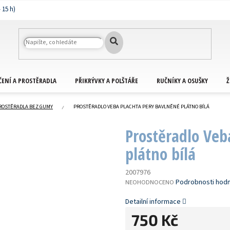
ČENÍ A PROSTĚRADLA
PŘIKRÝVKY A POLŠTÁŘE
RUČNÍKY A OSUŠKY
Ž
ROSTĚRADLA BEZ GUMY
PROSTĚRADLO VEBA PLACHTA PERY BAVLNĚNÉ PLÁTNO BÍLÁ
Prostěradlo Veb
plátno bílá
2007976
PRŮMĚRNÉ
Podrobnosti hod
NEOHODNOCENO
HODNOCENÍ
PRODUKTU
Detailní informace
JE
750 Kč
0,0
Z