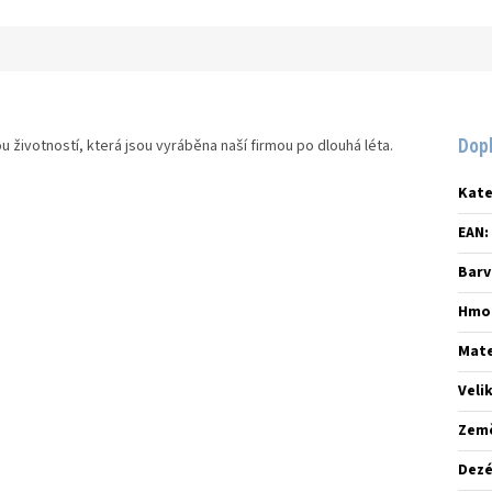
Dop
u životností, která jsou vyráběna naší firmou po dlouhá léta.
Kate
EAN
:
Barv
Hmo
Mate
Veli
Zem
Dez