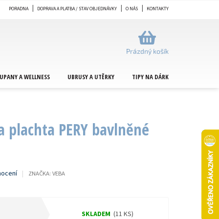
PORADNA
DOPRAVA A PLATBA / STAV OBJEDNÁVKY
O NÁS
KONTAKTY
NÁKUPNÍ
KOŠÍK
Prázdný košík
UPANY A WELLNESS
UBRUSY A UTĚRKY
TIPY NA DÁRKY
METRÁŽ
a plachta PERY bavlněné
nocení
ZNAČKA:
VEBA
SKLADEM
(11 KS)