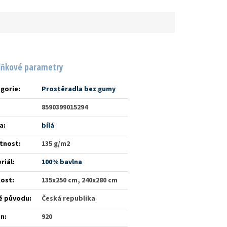
lňkové parametry
gorie
:
Prostěradla bez gumy
8590399015294
a
:
bílá
tnost
:
135 g/m2
riál
:
100% bavlna
kost
:
135x250 cm, 240x280 cm
ě původu
:
Česká republika
én
:
920