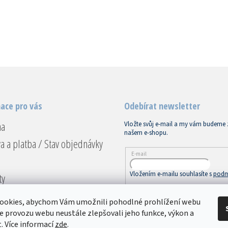
ace pro vás
Odebírat newsletter
na
Vložte svůj e-mail a my vám budeme 
našem e-shopu.
a a platba / Stav objednávky
E-mail
Vložením e-mailu souhlasíte s
podm
ty
ace a vrácení
PŘIHLÁSIT SE
ookies, abychom Vám umožnili pohodlné prohlížení webu
dní podmínky
ze provozu webu neustále zlepšovali jeho funkce, výkon a
. Více informací
zde
.