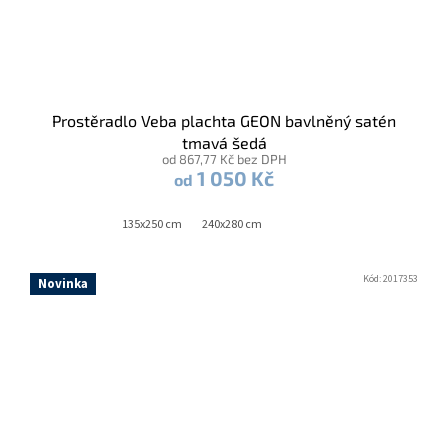
Prostěradlo Veba plachta GEON bavlněný satén
tmavá šedá
od 867,77 Kč bez DPH
1 050 Kč
od
135x250 cm
240x280 cm
Kód:
2017353
Novinka