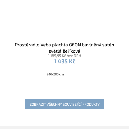
Prostěradlo Veba plachta GEON bavlněný satén
světlá šeříková
1 185,95 Kč bez DPH
1 435 Kč
240x280 cm
ZOBRAZIT VŠECHNY SOUVISEJÍCÍ PRODUKTY
Z