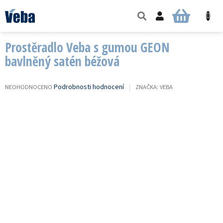
Přejít
na
NÁKUPNÍ
obsah
KOŠÍK
Prostěradlo Veba s gumou GEON
bavlněný satén béžová
PRŮMĚRNÉ
Podrobnosti hodnocení
NEOHODNOCENO
ZNAČKA:
VEBA
HODNOCENÍ
PRODUKTU
JE
0,0
Z
5
HVĚZDIČEK.