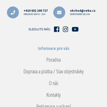
á
p
+420 602 200 727
obchod@veba.cz
a
PRACOVNÍ DNY 8 - 15H
ODPOVÍDÁME DO 24H
t
í
SLEDUJTE NÁS:
Informace pro vás
Poradna
Doprava a platba / Stav objednávky
O nás
Kontakty
Reklamace a vrácení