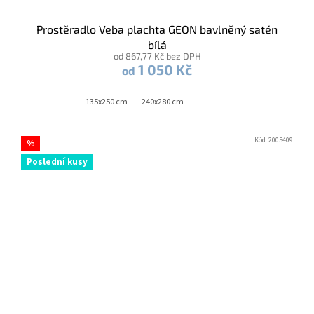
Prostěradlo Veba plachta GEON bavlněný satén
bílá
od 867,77 Kč bez DPH
1 050 Kč
od
135x250 cm
240x280 cm
Kód:
2005409
%
Poslední kusy