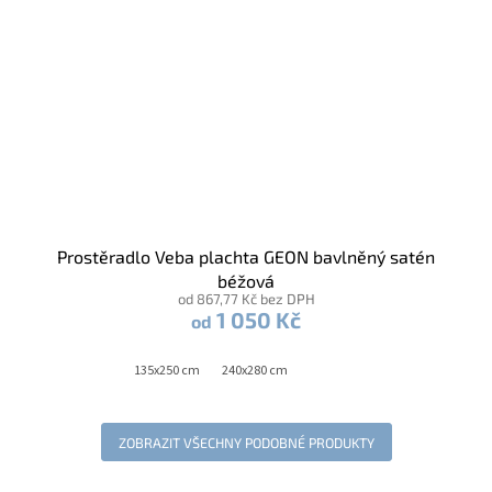
Prostěradlo Veba plachta GEON bavlněný satén
béžová
od 867,77 Kč bez DPH
1 050 Kč
od
135x250 cm
240x280 cm
ZOBRAZIT VŠECHNY PODOBNÉ PRODUKTY