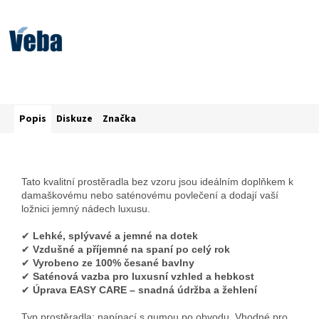
Popis
Diskuze
Značka
Tato kvalitní prostěradla bez vzoru jsou ideálním doplňkem k
damaškovému nebo saténovému povlečení a dodají vaší
ložnici jemný nádech luxusu.
✔
Lehké, splývavé a jemné na dotek
✔
Vzdušné a příjemné na spaní po celý rok
✔
Vyrobeno ze 100% česané bavlny
✔
Saténová vazba pro luxusní vzhled a hebkost
✔
Úprava EASY CARE – snadná údržba a žehlení
Typ prostěradla: napínací s gumou po obvodu. Vhodné pro