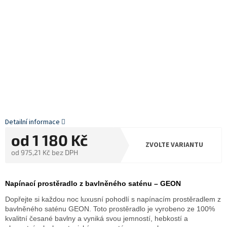
Detailní informace
od
1 180 Kč
ZVOLTE VARIANTU
od
975,21 Kč
bez DPH
Měrná
cena:
Napínací prostěradlo z bavlněného saténu – GEON
Dopřejte si každou noc luxusní pohodlí s napínacím prostěradlem z
bavlněného saténu GEON. Toto prostěradlo je vyrobeno ze 100%
kvalitní česané bavlny a vyniká svou jemností, hebkostí a