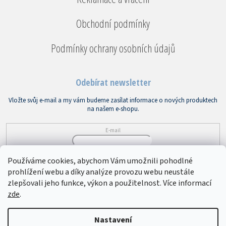
Obchodní podmínky
Podmínky ochrany osobních údajů
Odebírat newsletter
Vložte svůj e-mail a my vám budeme zasílat informace o nových produktech
na našem e-shopu.
E-mail
Vložením e-mailu souhlasíte s
podmínkami ochrany osobních údajů
Používáme cookies, abychom Vám umožnili pohodlné
prohlížení webu a díky analýze provozu webu neustále
PŘIHLÁSIT SE
zlepšovali jeho funkce, výkon a použitelnost. Více informací
zde
.
Copyright 2026
Bytový textil VEBA
. Všechna práva vyhrazena.
Upravit
Nastavení
nastavení cookies