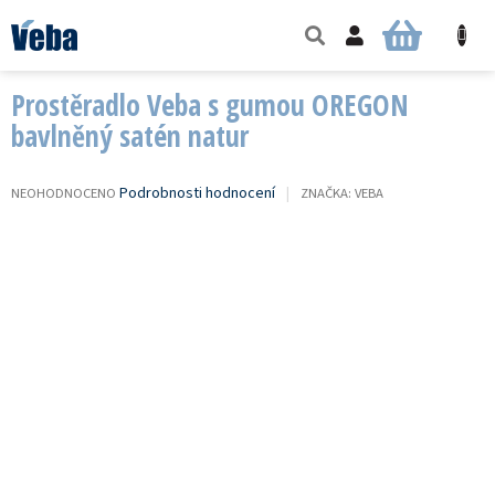
Přejít
na
NÁKUPNÍ
obsah
KOŠÍK
Prostěradlo Veba s gumou OREGON
bavlněný satén natur
PRŮMĚRNÉ
Podrobnosti hodnocení
NEOHODNOCENO
ZNAČKA:
VEBA
HODNOCENÍ
PRODUKTU
JE
0,0
Z
5
HVĚZDIČEK.