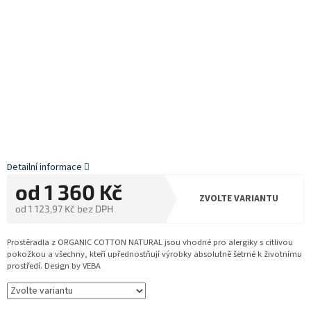
Detailní informace
od
1 360 Kč
ZVOLTE VARIANTU
od
1 123,97 Kč
bez DPH
Měrná
cena:
Prostěradla z ORGANIC COTTON NATURAL jsou vhodné pro alergiky s citlivou
pokožkou a všechny, kteří upřednostňují výrobky absolutně šetrné k životnímu
prostředí. Design by VEBA