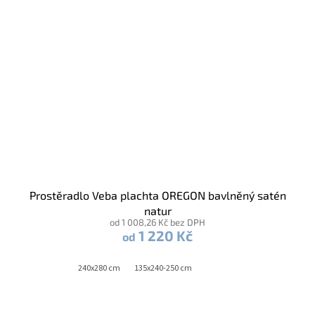
Prostěradlo Veba plachta OREGON bavlněný satén
natur
od 1 008,26 Kč bez DPH
1 220 Kč
od
240x280 cm
135x240-250 cm