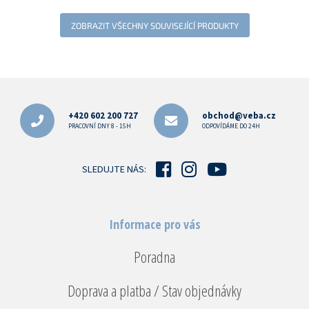
ZOBRAZIT VŠECHNY SOUVISEJÍCÍ PRODUKTY
Z
á
p
+420 602 200 727
obchod@veba.cz
a
PRACOVNÍ DNY 8 - 15H
ODPOVÍDÁME DO 24H
t
í
SLEDUJTE NÁS:
Informace pro vás
Poradna
Doprava a platba / Stav objednávky