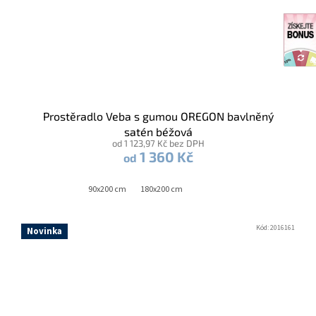
Prostěradlo Veba s gumou OREGON bavlněný
satén béžová
od 1 123,97 Kč bez DPH
1 360 Kč
od
90x200 cm
180x200 cm
Kód:
2016161
Novinka