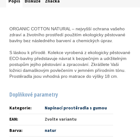
Popis
Diskuze
Značka
ORGANIC COTTON NATURAL – nejvyšší ochrana vašeho
zdraví a životního prostředí použitím ekologicky pěstované
bavlny bez následného barvení a chemických úprav.
S láskou k přírodě. Kolekce vyrobená z ekologicky pěstované
ECO-bavlny představuje návrat k bezpečným a udržitelným
postupům jejího pěstování a zpracování. Zkrášlete Vaši
ložnici damaškovým povlečením v jemném přírodním tónu.
Prostěradla jsou vvhodná pro matrace do výšky 18 cm.
Doplňkové parametry
Kategorie
:
Napínací prostěradla s gumou
EAN
:
Zvolte variantu
Barva
:
natur