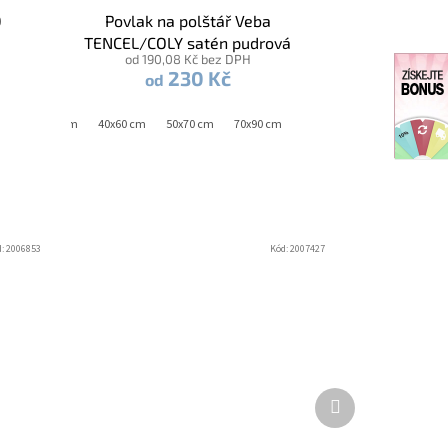
0
Povlak na polštář Veba
TENCEL/COLY satén pudrová
od 190,08 Kč bez DPH
230 Kč
od
40x40 cm
40x60 cm
50x70 cm
70x90 cm
d:
2006853
Kód:
2007427
Další
produkt