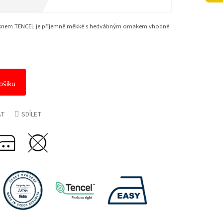
láknem TENCEL je příjemně měkké s hedvábným omakem vhodné
ošíku
AT
SDÍLET