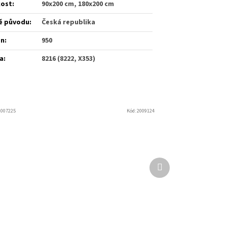
kost
:
90x200 cm, 180x200 cm
ě původu
:
Česká republika
én
:
950
a
:
8216 (8222, X353)
2007225
Kód:
2009124
Další
produkt