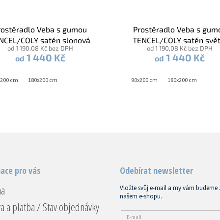
rostěradlo Veba s gumou
Prostěradlo Veba s gum
NCEL/COLY satén slonová
TENCEL/COLY satén svět
od 1 190,08 Kč bez DPH
od 1 190,08 Kč bez DPH
kost
modrá
1 440 Kč
1 440 Kč
od
od
x200 cm
180x200 cm
90x200 cm
180x200 cm
ace pro vás
Odebírat newsletter
na
Vložte svůj e-mail a my vám budeme 
našem e-shopu.
a a platba / Stav objednávky
E-mail