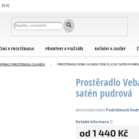
ČENÍ A PROSTĚRADLA
PŘIKRÝVKY A POLŠTÁŘE
RUČNÍKY A OSUŠKY
Ž
APÍNACÍ PROSTĚRADLA S GUMOU
PROSTĚRADLO VEBA S GUMOU TENCEL/COLY SATÉN PUDRO
Prostěradlo Ve
satén pudrová
PRŮMĚRNÉ
Podrobnosti hod
NEOHODNOCENO
HODNOCENÍ
PRODUKTU
Detailní informace
JE
od
1 440 Kč
0,0
Z