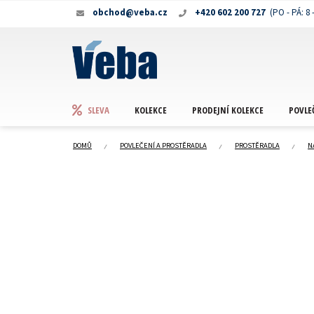
Přejít
obchod@veba.cz
+420 602 200 727
na
obsah
KOLEKCE
PRODEJNÍ KOLEKCE
POVLE
SLEVA
DOMŮ
POVLEČENÍ A PROSTĚRADLA
PROSTĚRADLA
N