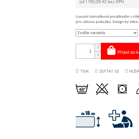
od
1 190,08 Kč
bez DPH
5
HVĚZDIČEK.
Měrná
cena:
Luxusní damaškové prostěradlo s v
pro citlivou pokožku. Design by Veba.
Přidat do k
TISK
ZEPTAT SE
HLÍD