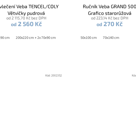
vlečení Veba TENCEL/COLY
Ručník Veba GRAND 50
Větvičky pudrová
Grafico starorůžová
od 2 115,70 Kč bez DPH
od 223,14 Kč bez DPH
2 560 Kč
270 Kč
od
od
x90 cm
240x220 cm + 2x 70x90 cm
200x220 cm + 2x 70x90 cm
240x220 cm + 2x 70x90 cm
50x100 cm
70x140 cm
Kód:
2002352
Kó