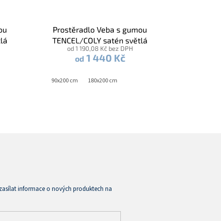
ou
Prostěradlo Veba s gumou
lá
TENCEL/COLY satén světlá
od 1 190,08 Kč bez DPH
zelená
1 440 Kč
od
90x200 cm
180x200 cm
zasílat informace o nových produktech na