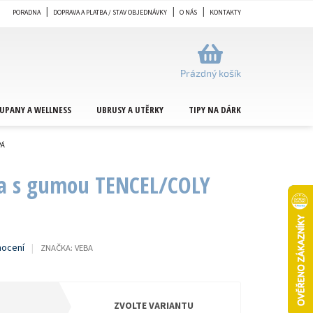
PORADNA
DOPRAVA A PLATBA / STAV OBJEDNÁVKY
O NÁS
KONTAKTY
NÁKUPNÍ
KOŠÍK
Prázdný košík
UPANY A WELLNESS
UBRUSY A UTĚRKY
TIPY NA DÁRKY
METRÁŽ
VÁ
ba s gumou TENCEL/COLY
nocení
ZNAČKA:
VEBA
ZVOLTE VARIANTU