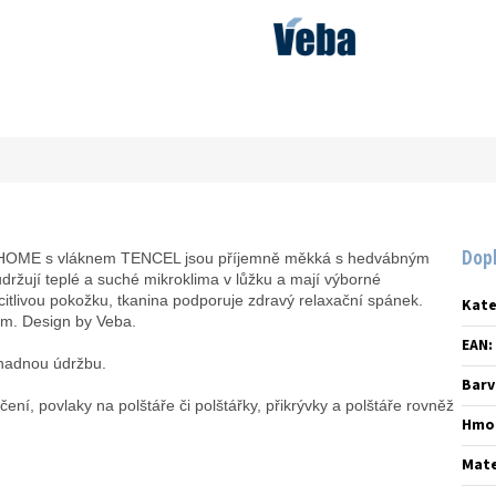
Dop
C HOME s vláknem TENCEL jsou příjemně měkká s hedvábným
ržují teplé a suché mikroklima v lůžku a mají výborné
 citlivou pokožku, tkanina podporuje zdravý relaxační spánek.
Kate
cm. Design by Veba.
EAN
:
nadnou údržbu.
Barv
ení, povlaky na polštáře či polštářky, přikrývky a polštáře rovněž
Hmo
Mate