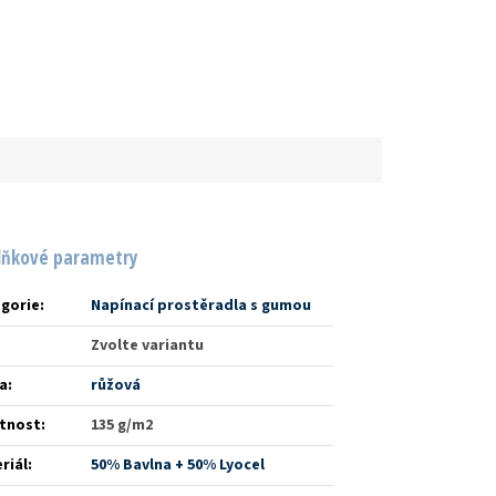
lňkové parametry
gorie
:
Napínací prostěradla s gumou
Zvolte variantu
a
:
růžová
tnost
:
135 g/m2
riál
:
50% Bavlna + 50% Lyocel