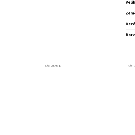
Veli
Zem
Dez
Barv
Kód:
2009140
Kód: