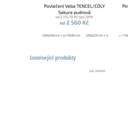
Povlečení Veba TENCEL/COLY
Po
Sakura pudrová
od 2 115,70 Kč bez DPH
2 560 Kč
od
140x220 cm + 70x90 cm
200x200 cm + 2x 70x90 cm
140x200 cm + 70x90 cm
200x220 cm + 2x 70x90 cm
140x220 cm + 70
Související produkty
Kód:
2006844