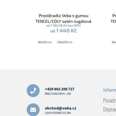
Prostěradlo Veba s gumou
P
TENCEL/COLY satén nugátová
TE
od 1 190,08 Kč bez DPH
1 440 Kč
od
90x200 cm
180x200 cm
90
Z
á
p
a
+420 602 200 727
Inform
t
PRACOVNÍ DNY 8 - 15H
Porad
í
Doprav
obchod@veba.cz
ODPOVÍDÁME DO 24H