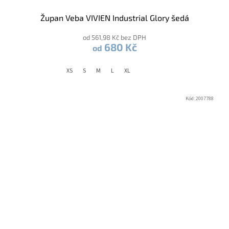
Župan Veba VIVIEN Industrial Glory šedá
od 561,98 Kč bez DPH
680 Kč
od
XS
S
M
L
XL
Kód:
2007788