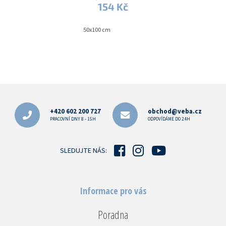
154 Kč
50x100 cm
Z
á
p
+420 602 200 727
obchod@veba.cz
a
PRACOVNÍ DNY 8 - 15H
ODPOVÍDÁME DO 24H
t
í
SLEDUJTE NÁS:
Informace pro vás
Poradna