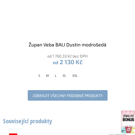
Župan Veba BALI Dustin modrošedá
od 1 760,33 Kč bez DPH
2 130 Kč
od
S
M
L
XL
XXL
ZOBRAZIT VŠECHNY PODOBNÉ PRODUKTY
Související produkty