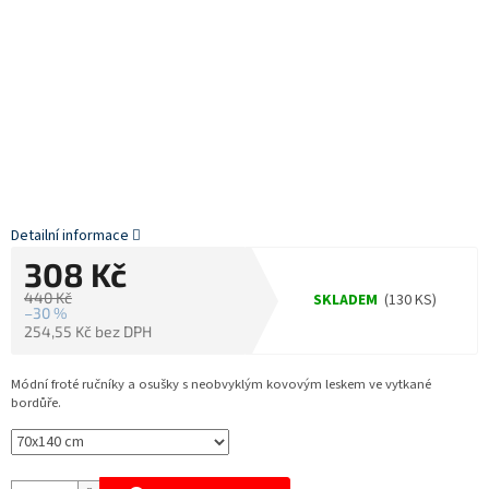
Detailní informace
308 Kč
440 Kč
SKLADEM
(130 KS)
–30 %
254,55 Kč bez DPH
Měrná
cena:
Módní froté ručníky a osušky s neobvyklým kovovým leskem ve vytkané
bordůře.