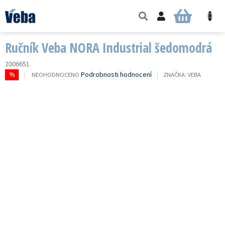
Přejít
na
NÁKUPNÍ
obsah
KOŠÍK
Ručník Veba NORA Industrial šedomodrá
2006651
PRŮMĚRNÉ
Podrobnosti hodnocení
NEOHODNOCENO
ZNAČKA:
VEBA
%
HODNOCENÍ
PRODUKTU
JE
0,0
Z
5
HVĚZDIČEK.