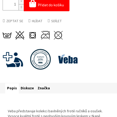
Přidat do košíku
ZEPTAT SE
HLÍDAT
SDÍLET
Popis
Diskuze
Značka
Veba představuje kolekci bavlněných froté ručníků a osušek.
Vysoce kvalitní froté s neobvylým kovovým leskem v tkané