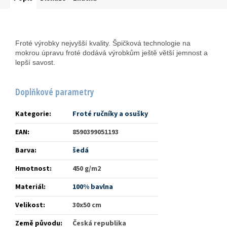
Froté výrobky nejvyšší kvality. Špičková technologie na
mokrou úpravu froté dodává výrobkům ještě větší jemnost a
lepší savost.
Doplňkové parametry
Kategorie
:
Froté ručníky a osušky
EAN
:
8590399051193
Barva
:
šedá
Hmotnost
:
450 g/m2
Materiál
:
100% bavlna
Velikost
:
30x50 cm
Země původu
:
Česká republika