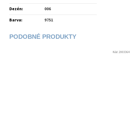
Dezén
:
006
Barva
:
9751
Kód:
2003364