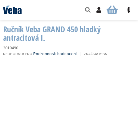
Přejít
na
NÁKUPNÍ
obsah
KOŠÍK
Ručník Veba GRAND 450 hladký
antracitová I.
2010490
PRŮMĚRNÉ
Podrobnosti hodnocení
NEOHODNOCENO
ZNAČKA:
VEBA
HODNOCENÍ
PRODUKTU
JE
0,0
Z
5
HVĚZDIČEK.