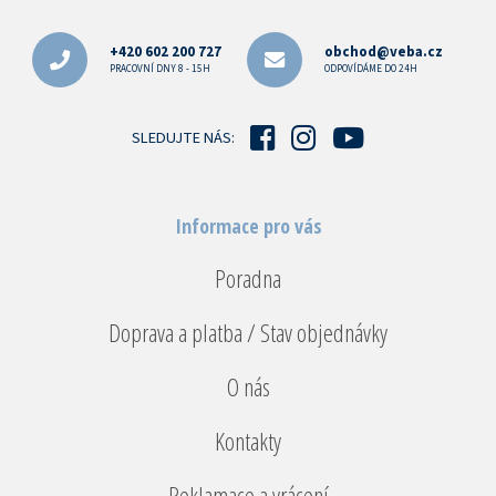
Z
á
p
+420 602 200 727
obchod@veba.cz
a
PRACOVNÍ DNY 8 - 15H
ODPOVÍDÁME DO 24H
t
í
SLEDUJTE NÁS:
Informace pro vás
Poradna
Doprava a platba / Stav objednávky
O nás
Kontakty
Reklamace a vrácení