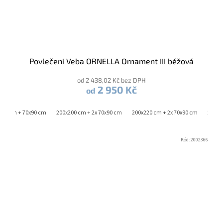
Povlečení Veba ORNELLA Ornament III béžová
od 2 438,02 Kč bez DPH
2 950 Kč
od
220 cm + 70x90 cm
200x200 cm + 2x 70x90 cm
200x220 cm + 2x 70x90 cm
240x2
Kód:
2002366