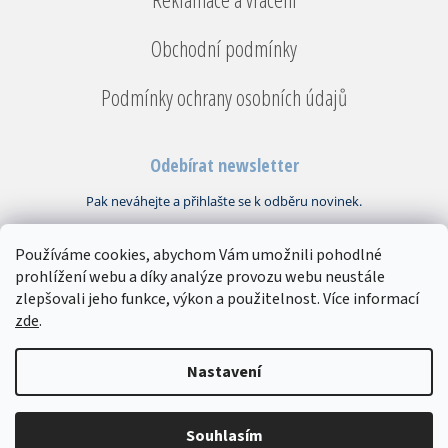
Obchodní podmínky
Podmínky ochrany osobních údajů
Odebírat newsletter
Používáme cookies, abychom Vám umožnili pohodlné
Vložením e-mailu souhlasíte s
podmínkami ochrany osobních údajů
prohlížení webu a díky analýze provozu webu neustále
PŘIHLÁSIT
zlepšovali jeho funkce, výkon a použitelnost. Více informací
SE
zde
.
Copyright 2026
Bytový textil VEBA
. Všechna práva vyhrazena.
Upravit
Nastavení
nastavení cookies
Souhlasím
Vytvořil Shoptet