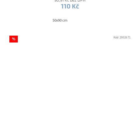
90,91 Kč bez DPH
110 Kč
50x90 cm
Kód:
2002671
%