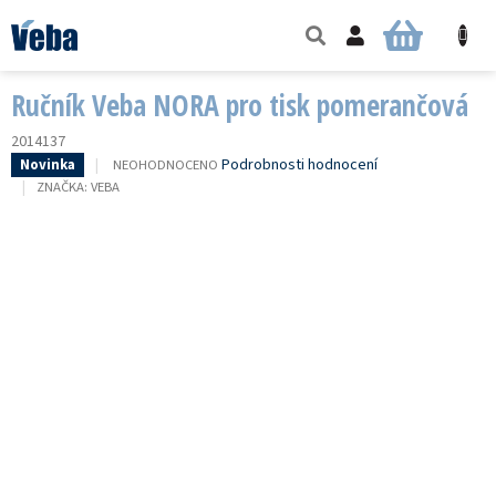
Přejít
na
NÁKUPNÍ
obsah
KOŠÍK
Ručník Veba NORA pro tisk pomerančová
2014137
PRŮMĚRNÉ
Podrobnosti hodnocení
NEOHODNOCENO
Novinka
HODNOCENÍ
ZNAČKA:
VEBA
PRODUKTU
JE
0,0
Z
5
HVĚZDIČEK.