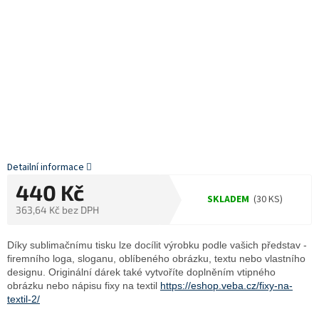
Detailní informace
440 Kč
SKLADEM
(30 KS)
363,64 Kč bez DPH
Měrná
cena:
Díky sublimačnímu tisku lze docílit výrobku podle vašich představ -
firemního loga, sloganu, oblíbeného obrázku, textu nebo vlastního
designu. Originální dárek také vytvoříte doplněním vtipného
obrázku nebo nápisu fixy na textil
https://eshop.veba.cz/fixy-na-
textil-2/