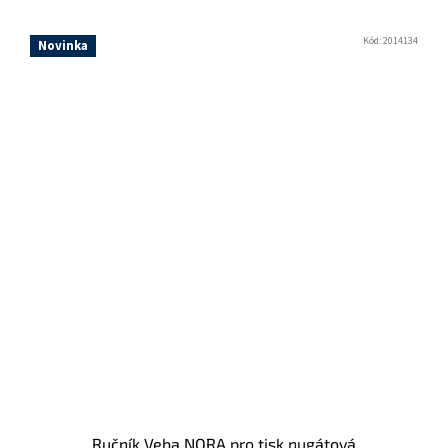
Kód:
2014134
Novinka
Ručník Veba NORA pro tisk nugátová