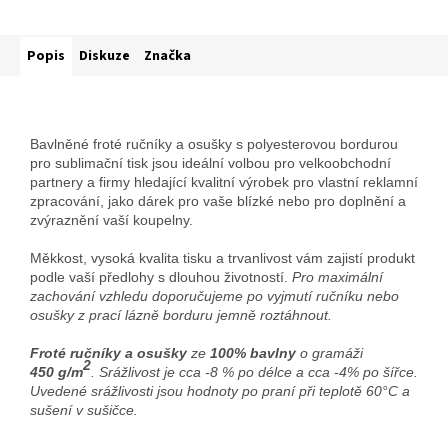
Popis
Diskuze
Značka
Bavlněné froté ručníky a osušky s polyesterovou bordurou
pro sublimační tisk jsou ideální volbou pro velkoobchodní
partnery a firmy hledající kvalitní výrobek pro vlastní reklamní
zpracování, jako dárek pro vaše blízké nebo pro doplnění a
zvýraznění vaší koupelny.
Měkkost, vysoká kvalita tisku a trvanlivost vám zajistí produkt
podle vaší předlohy s dlouhou životností.
Pro maximální
zachování vzhledu doporučujeme po vyjmutí ručníku nebo
osušky z prací lázně borduru jemně roztáhnout.
Froté ručníky a osušky
ze
100% bavlny
o gramáži
2
450
g/m
.
Srážlivost je cca -8 % po délce a cca -4% po šířce.
Uvedené srážlivosti jsou hodnoty po praní při teplotě 60°C a
sušení v sušičce.