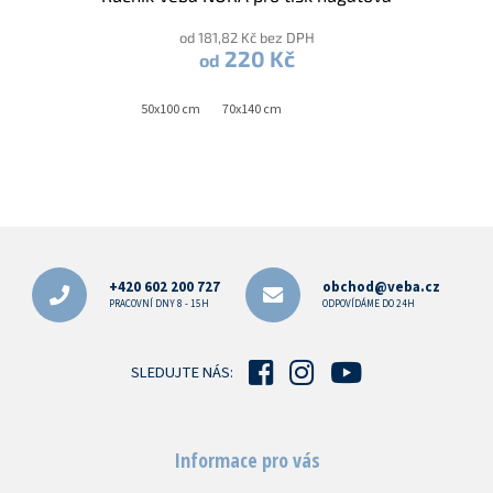
od 181,82 Kč bez DPH
220 Kč
od
50x100 cm
70x140 cm
Z
á
p
+420 602 200 727
obchod@veba.cz
a
PRACOVNÍ DNY 8 - 15H
ODPOVÍDÁME DO 24H
t
í
SLEDUJTE NÁS:
Informace pro vás