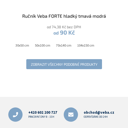
Ručník Veba FORTE hladký tmavá modrá
od 74,38 Kč bez DPH
90 Kč
od
30x50 cm
50x100 cm
70x140 cm
104x150 cm
ZOBRAZIT VŠECHNY PODOBNÉ PRODUKTY
Z
á
p
+420 602 200 727
obchod@veba.cz
a
PRACOVNÍ DNY 8 - 15H
ODPOVÍDÁME DO 24H
t