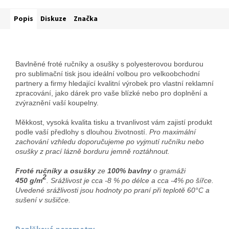
Popis
Diskuze
Značka
Bavlněné froté ručníky a osušky s polyesterovou bordurou
pro sublimační tisk jsou ideální volbou pro velkoobchodní
partnery a firmy hledající kvalitní výrobek pro vlastní reklamní
zpracování, jako dárek pro vaše blízké nebo pro doplnění a
zvýraznění vaší koupelny.
Měkkost, vysoká kvalita tisku a trvanlivost vám zajistí produkt
podle vaší předlohy s dlouhou životností.
Pro maximální
zachování vzhledu doporučujeme po vyjmutí ručníku nebo
osušky z prací lázně borduru jemně roztáhnout.
Froté ručníky a osušky
ze
100% bavlny
o gramáži
2
450
g/m
.
Srážlivost je cca -8 % po délce a cca -4% po šířce.
Uvedené srážlivosti jsou hodnoty po praní při teplotě 60°C a
sušení v sušičce.