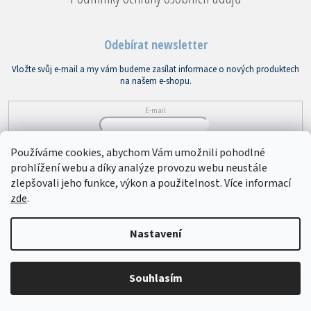
Odebírat newsletter
Vložte svůj e-mail a my vám budeme zasílat informace o nových produktech
na našem e-shopu.
E-mail
Vložením e-mailu souhlasíte s
podmínkami ochrany osobních údajů
Používáme cookies, abychom Vám umožnili pohodlné
prohlížení webu a díky analýze provozu webu neustále
PŘIHLÁSIT SE
zlepšovali jeho funkce, výkon a použitelnost. Více informací
zde
.
Copyright 2026
Bytový textil VEBA
. Všechna práva vyhrazena.
Upravit
Nastavení
nastavení cookies
Souhlasím
Vytvořil Shoptet