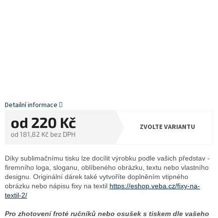
Detailní informace
od
220 Kč
ZVOLTE VARIANTU
od
181,82 Kč
bez DPH
Měrná
cena:
Díky sublimačnímu tisku lze docílit výrobku podle vašich představ -
firemního loga, sloganu, oblíbeného obrázku, textu nebo vlastního
designu. Originální dárek také vytvoříte doplněním vtipného
obrázku nebo nápisu fixy na textil
https://eshop.veba.cz/fixy-na-
textil-2/
Pro zhotovení froté ručníků nebo osušek s tiskem dle vašeho