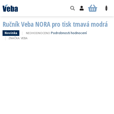
Přejít
na
NÁKUPNÍ
obsah
KOŠÍK
Ručník Veba NORA pro tisk tmavá modrá
PRŮMĚRNÉ
Podrobnosti hodnocení
NEOHODNOCENO
Novinka
HODNOCENÍ
ZNAČKA:
VEBA
PRODUKTU
JE
0,0
Z
5
HVĚZDIČEK.