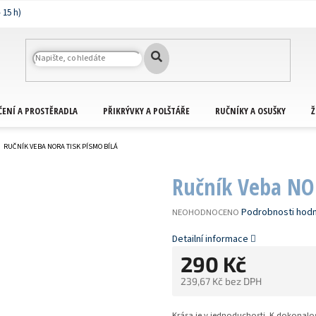
ČENÍ A PROSTĚRADLA
PŘIKRÝVKY A POLŠTÁŘE
RUČNÍKY A OSUŠKY
Ž
RUČNÍK VEBA NORA TISK PÍSMO BÍLÁ
Ručník Veba NOR
PRŮMĚRNÉ
Podrobnosti hod
NEOHODNOCENO
HODNOCENÍ
PRODUKTU
Detailní informace
JE
290 Kč
0,0
Z
239,67 Kč bez DPH
5
HVĚZDIČEK.
Měrná
cena:
Krása je v jednoduchosti. K dokonalos