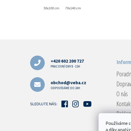
50x100 cm
70x140 cm
Z
á
p
a
+420 602 200 727
Inform
t
PRACOVNÍ DNY 8 - 15H
Porad
í
Doprav
obchod@veba.cz
ODPOVÍDÁME DO 24H
O nás
Kontak
SLEDUJTE NÁS:
Reklam
Obcho
Používáme c
a díky analý