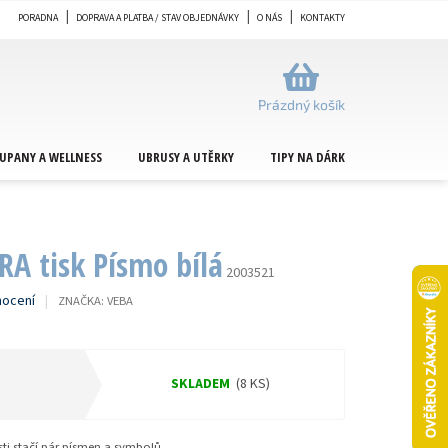
PORADNA
DOPRAVA A PLATBA / STAV OBJEDNÁVKY
O NÁS
KONTAKTY
NÁKUPNÍ
KOŠÍK
Prázdný košík
UPANY A WELLNESS
UBRUSY A UTĚRKY
TIPY NA DÁRKY
METRÁŽ
A tisk Písmo bílá
2003521
nocení
ZNAČKA:
VEBA
SKLADEM
(8 KS)
ti stačí pár písmen a symbolů.