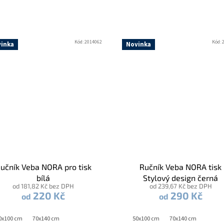
Kód:
2014062
Kód:
inka
Novinka
učník Veba NORA pro tisk
Ručník Veba NORA tisk
bílá
Stylový design černá
od 181,82 Kč bez DPH
od 239,67 Kč bez DPH
220 Kč
290 Kč
od
od
0x100 cm
70x140 cm
50x100 cm
70x140 cm