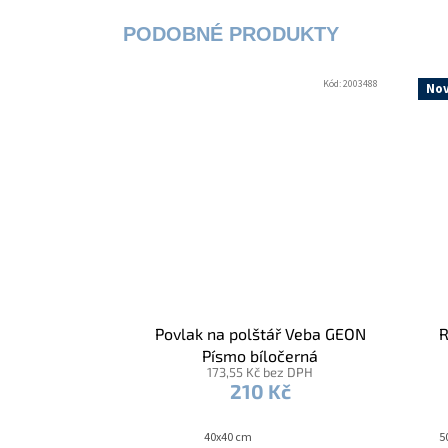
Kód:
2003488
Nov
Povlak na polštář Veba GEON
R
Písmo bíločerná
173,55 Kč bez DPH
210 Kč
40x40 cm
5