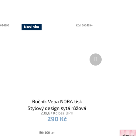
2014892
Kód:
2014894
Novinka
Další
produkt
Ručník Veba NORA tisk
Stylový design sytá růžová
239,67 Kč bez DPH
290 Kč
50x100 cm