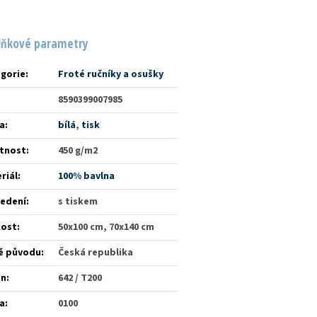
lňkové parametry
gorie
:
Froté ručníky a osušky
8590399007985
a
:
bílá
,
tisk
tnost
:
450 g/m2
riál
:
100% bavlna
edení
:
s tiskem
kost
:
50x100 cm, 70x140 cm
ě původu
:
Česká republika
én
:
642 / T200
a
:
0100