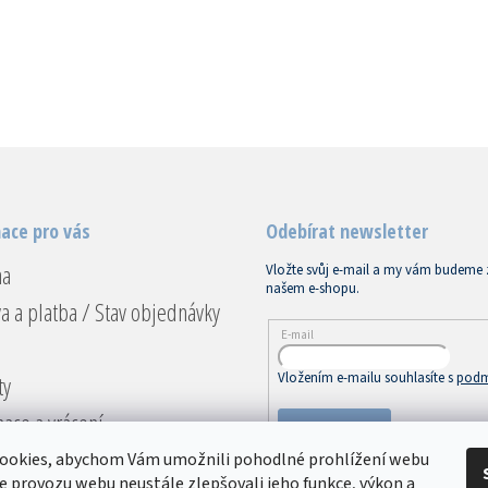
ace pro vás
Odebírat newsletter
na
Vložte svůj e-mail a my vám budeme 
našem e-shopu.
a a platba / Stav objednávky
E-mail
Vložením e-mailu souhlasíte s
podm
ty
ace a vrácení
PŘIHLÁSIT SE
dní podmínky
ookies, abychom Vám umožnili pohodlné prohlížení webu
ze provozu webu neustále zlepšovali jeho funkce, výkon a