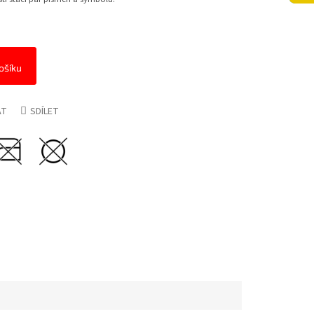
ošíku
AT
SDÍLET