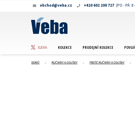
Přejít
obchod@veba.cz
+420 602 200 727
na
obsah
KOLEKCE
PRODEJNÍ KOLEKCE
POVLE
SLEVA
DOMŮ
RUČNÍKY A OSUŠKY
FROTÉ RUČNÍKY A OSUŠKY