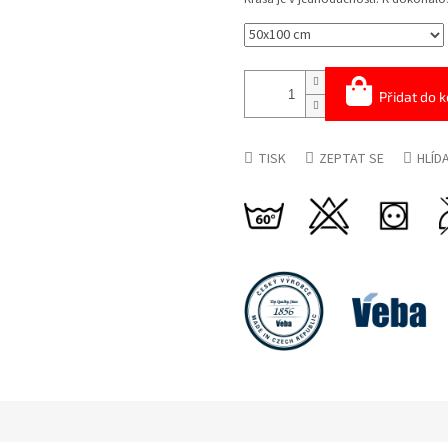
Přidat do k
TISK
ZEPTAT SE
HLÍD