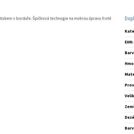
Dop
m tiskem v borduře. Špičková technogie na mokrou úpravu froté
Kate
EAN
:
Barv
Hmo
Mate
Prov
Veli
Zem
Dez
Barv