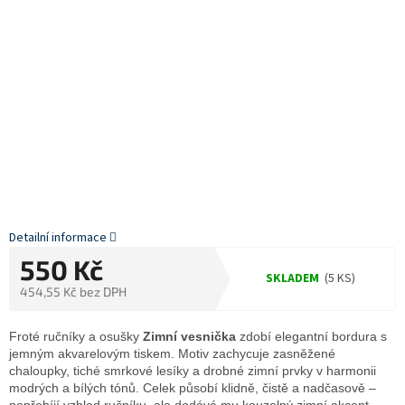
Detailní informace
550 Kč
SKLADEM
(5 KS)
454,55 Kč bez DPH
Měrná
cena:
Froté ručníky a osušky
Zimní vesnička
zdobí elegantní bordura s
jemným akvarelovým tiskem. Motiv zachycuje zasněžené
chaloupky, tiché smrkové lesíky a drobné zimní prvky v harmonii
modrých a bílých tónů. Celek působí klidně, čistě a nadčasově –