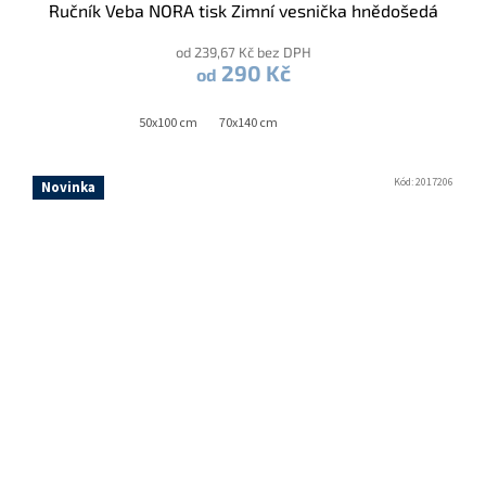
Ručník Veba NORA tisk Zimní vesnička hnědošedá
od 239,67 Kč bez DPH
290 Kč
od
50x100 cm
70x140 cm
Kód:
2017206
Novinka