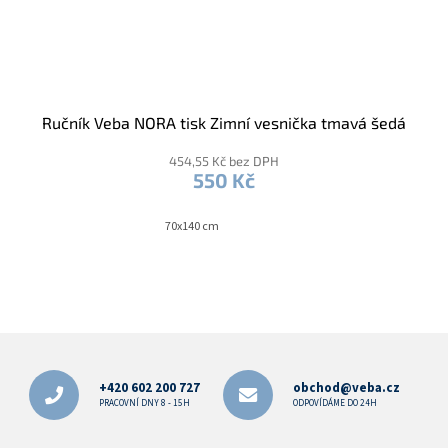
Ručník Veba NORA tisk Zimní vesnička tmavá šedá
454,55 Kč bez DPH
550 Kč
70x140 cm
Z
á
p
+420 602 200 727
obchod@veba.cz
a
PRACOVNÍ DNY 8 - 15H
ODPOVÍDÁME DO 24H
t