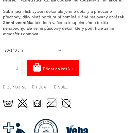
nepřebíjí vzhled ručníku, ale dodává mu kouzelný zimní akcent.
Sublimační tisk vytváří dokonale jemné detaily a přirozené
přechody, díky nimž bordura připomíná ručně malovaný obrázek.
Zimní vesnička
tak dodá vašemu koupelnovému textilu
nenápadný, ale velmi působivý dekor, který podtrhuje zimní
atmosféru domova.
Přidat do košíku
ZEPTAT SE
HLÍDAT
SDÍLET