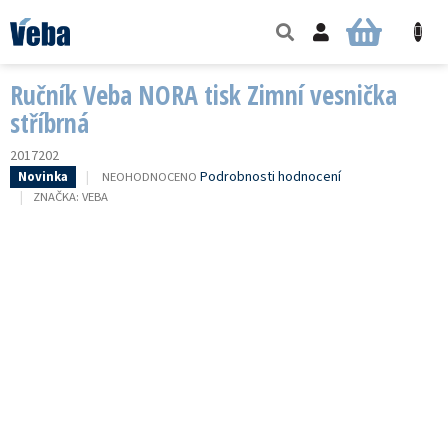
Přejít
na
NÁKUPNÍ
obsah
KOŠÍK
Ručník Veba NORA tisk Zimní vesnička
stříbrná
2017202
PRŮMĚRNÉ
Podrobnosti hodnocení
NEOHODNOCENO
Novinka
HODNOCENÍ
ZNAČKA:
VEBA
PRODUKTU
JE
0,0
Z
5
HVĚZDIČEK.