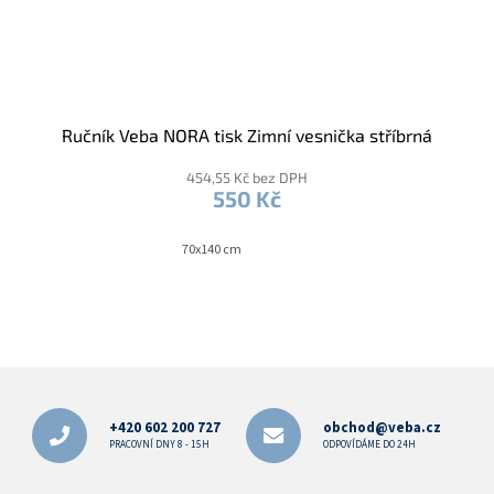
Ručník Veba NORA tisk Zimní vesnička stříbrná
454,55 Kč bez DPH
550 Kč
70x140 cm
Z
á
p
+420 602 200 727
obchod@veba.cz
a
PRACOVNÍ DNY 8 - 15H
ODPOVÍDÁME DO 24H
t