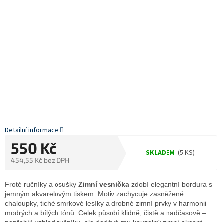
Detailní informace
550 Kč
SKLADEM
(5 KS)
454,55 Kč bez DPH
Měrná
cena:
Froté ručníky a osušky
Zimní vesnička
zdobí elegantní bordura s
jemným akvarelovým tiskem. Motiv zachycuje zasněžené
chaloupky, tiché smrkové lesíky a drobné zimní prvky v harmonii
modrých a bílých tónů. Celek působí klidně, čistě a nadčasově –