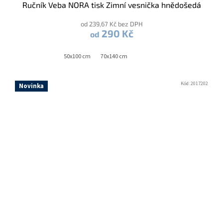
Ručník Veba NORA tisk Zimní vesnička hnědošedá
od 239,67 Kč bez DPH
290 Kč
od
50x100 cm
70x140 cm
Kód:
2017202
Novinka