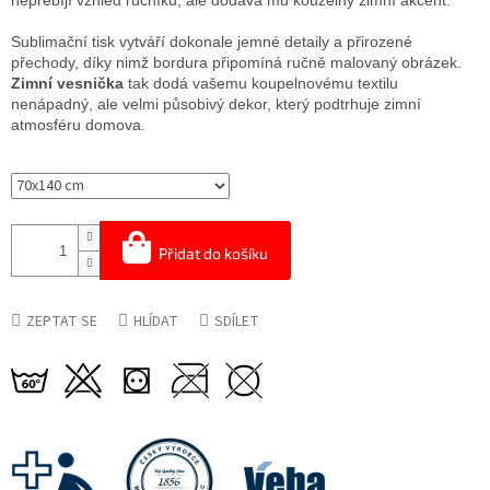
nepřebíjí vzhled ručníku, ale dodává mu kouzelný zimní akcent.
Sublimační tisk vytváří dokonale jemné detaily a přirozené
přechody, díky nimž bordura připomíná ručně malovaný obrázek.
Zimní vesnička
tak dodá vašemu koupelnovému textilu
nenápadný, ale velmi působivý dekor, který podtrhuje zimní
atmosféru domova.
Přidat do košíku
ZEPTAT SE
HLÍDAT
SDÍLET