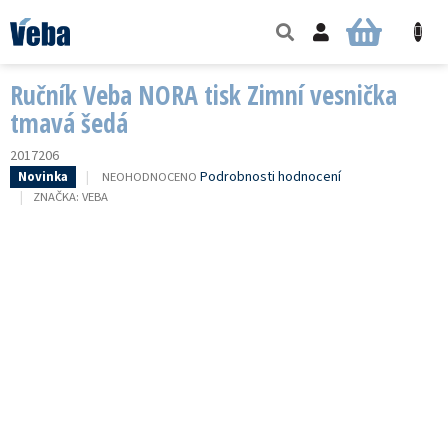
Přejít
na
NÁKUPNÍ
obsah
KOŠÍK
Ručník Veba NORA tisk Zimní vesnička
tmavá šedá
2017206
PRŮMĚRNÉ
Podrobnosti hodnocení
NEOHODNOCENO
Novinka
HODNOCENÍ
ZNAČKA:
VEBA
PRODUKTU
JE
0,0
Z
5
HVĚZDIČEK.