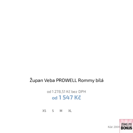
Župan Veba PROWELL Rommy bílá
od 1 278,51 Kč bez DPH
1 547 Kč
od
XS
S
M
XL
Kód:
2004781