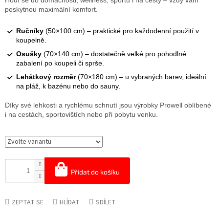
Hodí se do domácnosti, wellness, sportu i na cesty – vždy vám
poskytnou maximální komfort.
Ručníky
(50×100 cm) – praktické pro každodenní použití v
koupelně.
Osušky
(70×140 cm) – dostatečně velké pro pohodlné
zabalení po koupeli či sprše.
Lehátkový rozměr
(70×180 cm) – u vybraných barev, ideální
na pláž, k bazénu nebo do sauny.
Díky své lehkosti a rychlému schnutí jsou výrobky Prowell oblíbené
i na cestách, sportovištích nebo při pobytu venku.
Přidat do košíku
ZEPTAT SE
HLÍDAT
SDÍLET