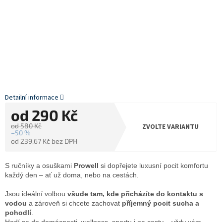
Detailní informace
od
290 Kč
od 580 Kč
ZVOLTE VARIANTU
–50 %
od
239,67 Kč
bez DPH
Měrná
cena:
S ručníky a osuškami
Prowell
si dopřejete luxusní pocit komfortu
každý den – ať už doma, nebo na cestách.
Jsou ideální volbou
všude tam, kde přicházíte do kontaktu s
vodou
a zároveň si chcete zachovat
příjemný pocit sucha a
pohodlí
.