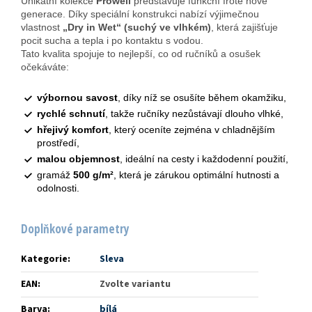
Unikátní kolekce
Prowell
představuje funkční froté nové
generace. Díky speciální konstrukci nabízí výjimečnou
vlastnost
„Dry in Wet“ (suchý ve vlhkém)
, která zajišťuje
pocit sucha a tepla i po kontaktu s vodou.
Tato kvalita spojuje to nejlepší, co od ručníků a osušek
očekáváte:
výbornou savost
, díky níž se osušíte během okamžiku,
rychlé schnutí
, takže ručníky nezůstávají dlouho vlhké,
hřejivý komfort
, který oceníte zejména v chladnějším
prostředí,
malou objemnost
, ideální na cesty i každodenní použití,
gramáž
500 g/m²
, která je zárukou optimální hutnosti a
odolnosti.
Doplňkové parametry
Kategorie
:
Sleva
EAN
:
Zvolte variantu
Barva
:
bílá