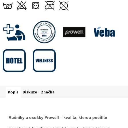
Popis
Diskuze
Značka
Ručníky a osušky Prowell – kvalita, kterou pocítíte