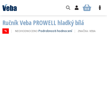
Přejít
na
NÁKUPNÍ
obsah
KOŠÍK
Ručník Veba PROWELL hladký bílá
PRŮMĚRNÉ
Podrobnosti hodnocení
NEOHODNOCENO
ZNAČKA:
VEBA
%
HODNOCENÍ
PRODUKTU
JE
0,0
Z
5
HVĚZDIČEK.