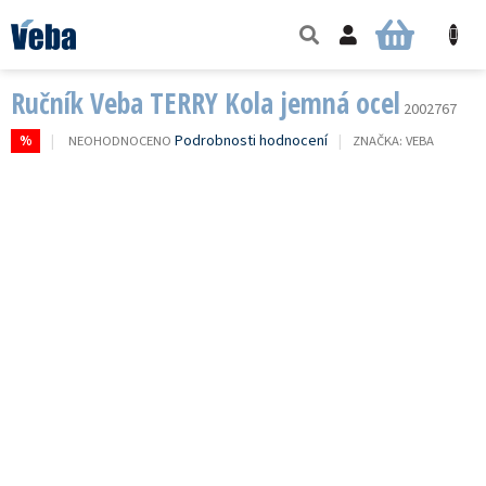
Přejít
na
NÁKUPNÍ
obsah
KOŠÍK
Ručník Veba TERRY Kola jemná ocel
2002767
PRŮMĚRNÉ
Podrobnosti hodnocení
NEOHODNOCENO
ZNAČKA:
VEBA
%
HODNOCENÍ
PRODUKTU
JE
0,0
Z
5
HVĚZDIČEK.