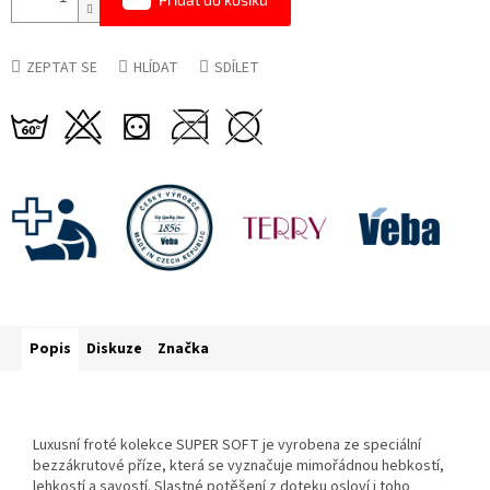
ZEPTAT SE
HLÍDAT
SDÍLET
Popis
Diskuze
Značka
Luxusní froté kolekce SUPER SOFT je vyrobena ze speciální
bezzákrutové příze, která se vyznačuje mimořádnou hebkostí,
lehkostí a savostí. Slastné potěšení z doteku osloví i toho