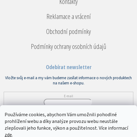
Kontakty
Reklamace a vrácení
Obchodní podmínky
Podmínky ochrany osobních údajů
Odebírat newsletter
Vložte svůj e-mail a my vám budeme zasílat informace o nových produktech
na našem e-shopu.
E-mail
Vložením e-mailu souhlasíte s
podmínkami ochrany osobních údajů
Používáme cookies, abychom Vám umožnili pohodlné
prohlížení webu a díky analýze provozu webu neustále
PŘIHLÁSIT SE
zlepšovali jeho funkce, výkon a použitelnost. Více informací
zde
.