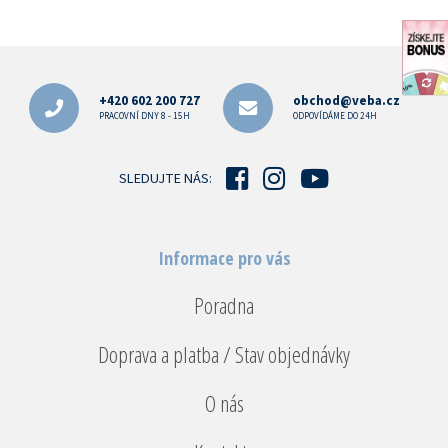
Z
á
p
+420 602 200 727
obchod@veba.cz
a
PRACOVNÍ DNY 8 - 15H
ODPOVÍDÁME DO 24H
t
í
SLEDUJTE NÁS:
Informace pro vás
Poradna
Doprava a platba / Stav objednávky
O nás