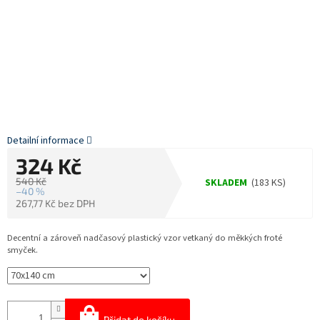
Detailní informace
324 Kč
540 Kč
SKLADEM
(183 KS)
–40 %
267,77 Kč bez DPH
Měrná
cena:
Decentní a zároveň nadčasový plastický vzor vetkaný do měkkých froté
smyček.
Přidat do košíku