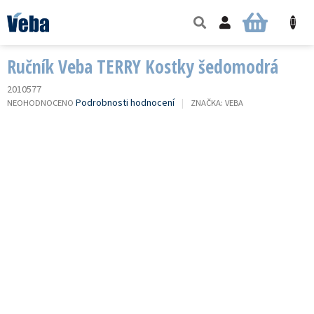
Přejít
na
NÁKUPNÍ
obsah
KOŠÍK
Ručník Veba TERRY Kostky šedomodrá
2010577
PRŮMĚRNÉ
Podrobnosti hodnocení
NEOHODNOCENO
ZNAČKA:
VEBA
HODNOCENÍ
PRODUKTU
JE
0,0
Z
5
HVĚZDIČEK.