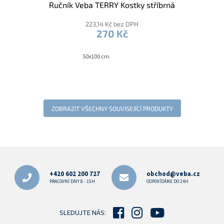
Ručník Veba TERRY Kostky stříbrná
223,14 Kč bez DPH
270 Kč
50x100 cm
ZOBRAZIT VŠECHNY SOUVISEJÍCÍ PRODUKTY
Z
á
p
+420 602 200 727
obchod@veba.cz
a
PRACOVNÍ DNY 8 - 15H
ODPOVÍDÁME DO 24H
t
í
SLEDUJTE NÁS: