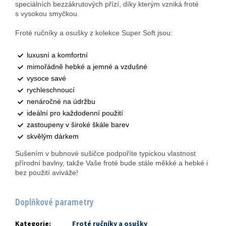
speciálních bezzákrutových přízí, díky kterým vzniká froté
s vysokou smyčkou.
Froté ručníky a osušky z kolekce Super Soft jsou:
luxusní a komfortní
mimořádně hebké a jemné a vzdušné
vysoce savé
rychleschnoucí
nenáročné na údržbu
ideální pro každodenní použití
zastoupeny v široké škále barev
skvělým dárkem
Sušením v bubnové sušičce podpoříte typickou vlastnost
přírodní bavlny, takže Vaše froté bude stále měkké a hebké i
bez použití aviváže!
Doplňkové parametry
Kategorie
:
Froté ručníky a osušky