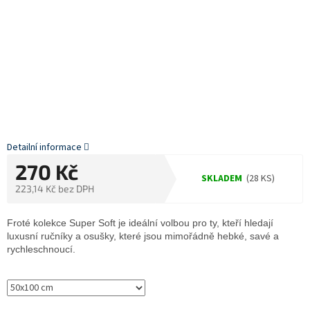
Detailní informace
270 Kč
SKLADEM
(28 KS)
223,14 Kč bez DPH
Měrná
cena:
Froté kolekce Super Soft je ideální volbou pro ty, kteří hledají
luxusní ručníky a osušky, které jsou mimořádně hebké, savé a
rychleschnoucí.