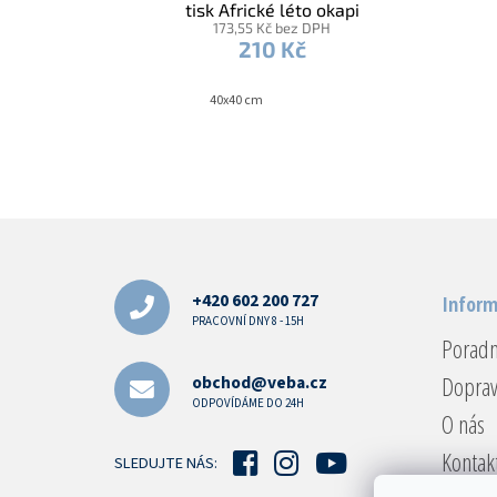
tisk Africké léto okapi
173,55 Kč bez DPH
210 Kč
40x40 cm
Z
á
p
a
+420 602 200 727
Inform
t
PRACOVNÍ DNY 8 - 15H
Porad
í
Doprav
obchod@veba.cz
ODPOVÍDÁME DO 24H
O nás
Kontak
SLEDUJTE NÁS: