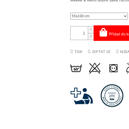
Měkké a velmi dobře savé ručník
Přidat do k
TISK
ZEPTAT SE
HLÍD