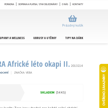
PORADNA
DOPRAVA A PLATBA / STAV OBJEDNÁVKY
O NÁS
KONTAKTY
NÁKUPNÍ
KOŠÍK
Prázdný košík
UPANY A WELLNESS
UBRUSY A UTĚRKY
TIPY NA DÁRKY
METRÁŽ
 Africké léto okapi II.
2013214
nocení
ZNAČKA:
VEBA
SKLADEM
(54 KS)