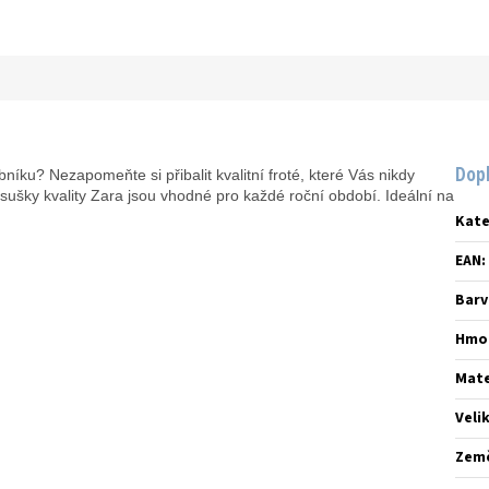
Dop
bníku? Nezapomeňte si přibalit kvalitní froté, které Vás nikdy
sušky kvality Zara jsou vhodné pro každé roční období. Ideální na
Kate
EAN
:
Barv
Hmo
Mate
Veli
Zem