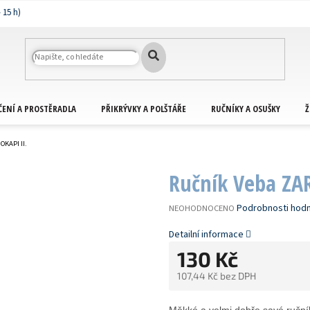
ČENÍ A PROSTĚRADLA
PŘIKRÝVKY A POLŠTÁŘE
RUČNÍKY A OSUŠKY
Ž
OKAPI II.
Ručník Veba ZARA
PRŮMĚRNÉ
Podrobnosti hod
NEOHODNOCENO
HODNOCENÍ
PRODUKTU
Detailní informace
JE
130 Kč
0,0
Z
107,44 Kč bez DPH
5
HVĚZDIČEK.
Měrná
cena: