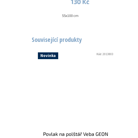
130 Kč
55x100 cm
Související produkty
Kód:
2013803
Novinka
Povlak na polštář Veba GEON