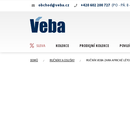
Přejít
obchod@veba.cz
+420 602 200 727
na
obsah
KOLEKCE
PRODEJNÍ KOLEKCE
POVLE
SLEVA
DOMŮ
RUČNÍKY A OSUŠKY
RUČNÍK VEBA ZARA AFRICKÉ LÉTO 