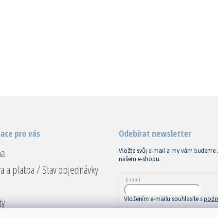
ace pro vás
Odebírat newsletter
na
Vložte svůj e-mail a my vám budeme 
našem e-shopu.
a a platba / Stav objednávky
E-mail
Vložením e-mailu souhlasíte s
podm
ty