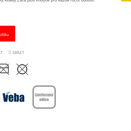
y kvality Zara jsou vhodné pro každé roční období.
ošíku
AT
SDÍLET