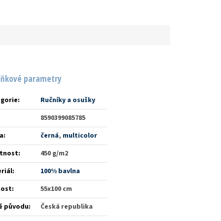
lňkové parametry
gorie
:
Ručníky a osušky
8590399085785
a
:
černá
,
multicolor
tnost
:
450 g/m2
riál
:
100% bavlna
kost
:
55x100 cm
ě původu
:
Česká republika