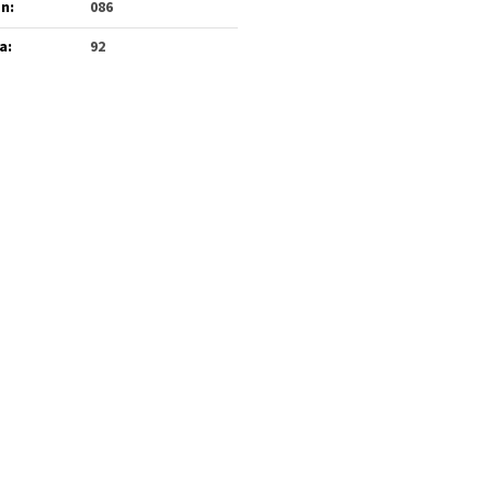
én
:
086
a
:
92