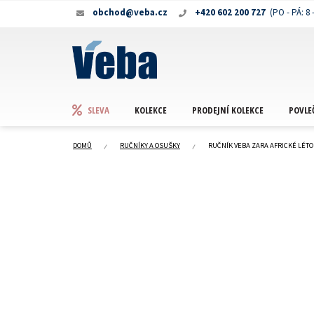
Přejít
obchod@veba.cz
+420 602 200 727
na
obsah
KOLEKCE
PRODEJNÍ KOLEKCE
POVLE
SLEVA
DOMŮ
RUČNÍKY A OSUŠKY
RUČNÍK VEBA ZARA AFRICKÉ LÉTO 