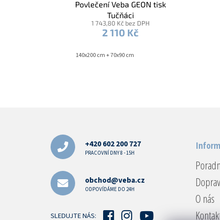
Povlečení Veba GEON tisk
Tučňáci
1 743,80 Kč bez DPH
2 110 Kč
140x200 cm + 70x90 cm
Z
á
p
a
+420 602 200 727
Inform
t
PRACOVNÍ DNY 8 - 15H
Porad
í
Doprav
obchod@veba.cz
ODPOVÍDÁME DO 24H
O nás
Kontak
SLEDUJTE NÁS: