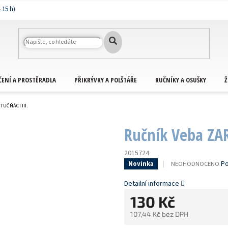
ČENÍ A PROSTĚRADLA
PŘIKRÝVKY A POLŠTÁŘE
RUČNÍKY A OSUŠKY
Ž
TUČŇÁCI III.
Ručník Veba ZARA
2015724
PRŮMĚRNÉ
Po
NEOHODNOCENO
Novinka
HODNOCENÍ
PRODUKTU
Detailní informace
JE
130 Kč
0,0
Z
107,44 Kč bez DPH
5
HVĚZDIČEK.
Měrná