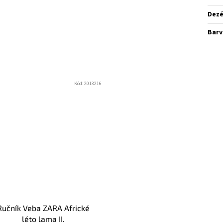
Dez
Barv
Kód:
2013216
Ručník Veba ZARA Africké
léto lama II.