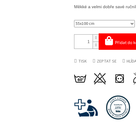
cena:
Měkké a velmi dobře savé ručník
Přidat do k
TISK
ZEPTAT SE
HLÍD