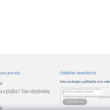
ace pro vás
Odebírat newsletter
na
a a platba / Stav objednávky
Vložením e-mailu souhlasíte s
podmínkam
PŘIHLÁSIT
ty
SE