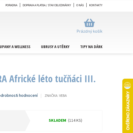
PORADNA
DOPRAVA A PLATBA / STAV OBJEDNÁVKY
O NÁS
KONTAKTY
NÁKUPNÍ
KOŠÍK
Prázdný košík
UPANY A WELLNESS
UBRUSY A UTĚRKY
TIPY NA DÁRKY
METRÁŽ
 Africké léto tučňáci III.
drobnosti hodnocení
ZNAČKA:
VEBA
SKLADEM
(114 KS)