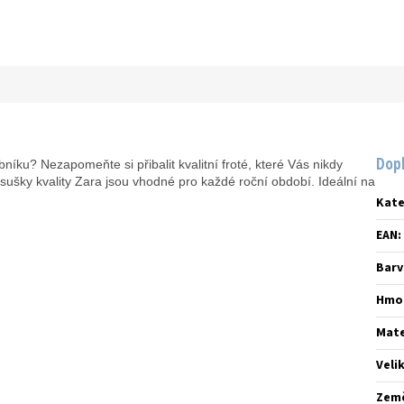
Dop
bníku? Nezapomeňte si přibalit kvalitní froté, které Vás nikdy
sušky kvality Zara jsou vhodné pro každé roční období. Ideální na
Kate
EAN
:
Barv
Hmo
Mate
Veli
Zem