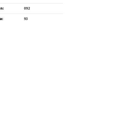
én
:
092
a
:
93