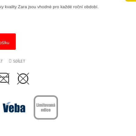
y kvality Zara jsou vhodné pro každé roční období.
ošíku
AT
SDÍLET