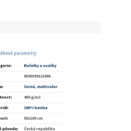
lňkové parametry
gorie
:
Ručníky a osušky
8590399113006
a
:
černá
,
multicolor
tnost
:
450 g/m2
riál
:
100% bavlna
kost
:
55x100 cm
ě původu
:
Česká republika