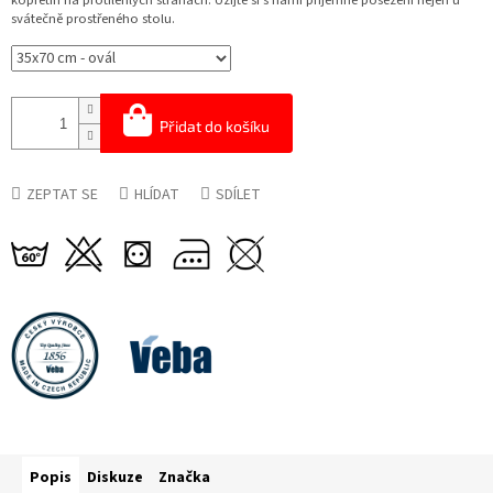
kopretin na protilehlých stranách. Užijte si s námi příjemné posezení nejen u
svátečně prostřeného stolu.
Přidat do košíku
ZEPTAT SE
HLÍDAT
SDÍLET
Popis
Diskuze
Značka