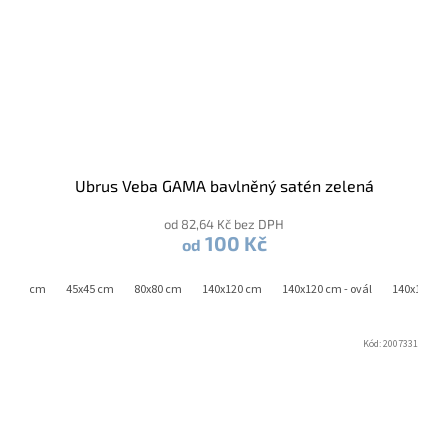
Ubrus Veba GAMA bavlněný satén zelená
od 82,64 Kč bez DPH
100 Kč
od
0x180 cm
45x45 cm
80x80 cm
140x120 cm
140x120 cm - ovál
140x180 c
Kód:
2007331