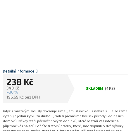
Detailní informace
238 Kč
340 Kč
SKLADEM
(4 KS)
–30 %
196,69 Kč bez DPH
Měrná
cena:
Když s mrazivými kouzly dočaruje zima, jarní sluníčko už nabírá sílu a ze země
vytahuje jednu kytku za druhou, rádi si přenášíme kousek přírody i do našich
domovů. Někdy stačí pár květinových doplňků, které rozzáří Váš interiér a
příjemné Vás naladí. Pořiďte si stolní prádlo, které jsme doplnili o dvě výšivky