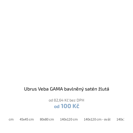
Ubrus Veba GAMA bavlněný satén žlutá
od 82,64 Kč bez DPH
100 Kč
od
0x180 cm
45x45 cm
80x80 cm
140x120 cm
140x120 cm - ovál
140x180 c