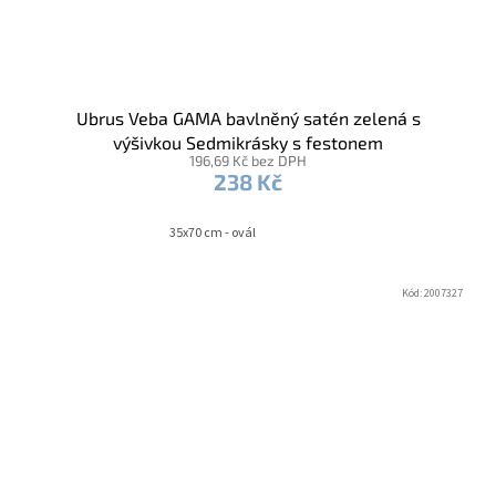
Ubrus Veba GAMA bavlněný satén zelená s
výšivkou Sedmikrásky s festonem
196,69 Kč bez DPH
238 Kč
35x70 cm - ovál
Kód:
2007327