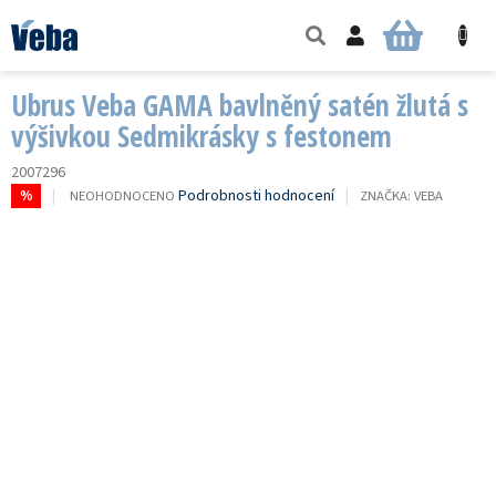
Přejít
na
NÁKUPNÍ
obsah
KOŠÍK
Ubrus Veba GAMA bavlněný satén žlutá s
výšivkou Sedmikrásky s festonem
2007296
PRŮMĚRNÉ
Podrobnosti hodnocení
NEOHODNOCENO
ZNAČKA:
VEBA
%
HODNOCENÍ
PRODUKTU
JE
0,0
Z
5
HVĚZDIČEK.