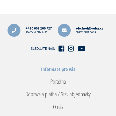
Z
á
p
+420 602 200 727
obchod@veba.cz
a
PRACOVNÍ DNY 8 - 15H
ODPOVÍDÁME DO 24H
t
í
SLEDUJTE NÁS:
Informace pro vás
Poradna
Doprava a platba / Stav objednávky
O nás