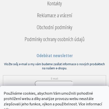
Kontakty
Reklamace a vrácení
Obchodní podmínky
Podmínky ochrany osobních údajů
Odebírat newsletter
Vložte svůj e-mail a my vám budeme zasílat informace o nových produktech
na našem e-shopu.
E-mail
Vložením e-mailu souhlasíte s
podmínkami ochrany osobních údajů
Používáme cookies, abychom Vám umožnili pohodlné
prohlížení webu a díky analýze provozu webu neustále
PŘIHLÁSIT SE
zlepšovali jeho funkce, výkon a použitelnost. Více informací