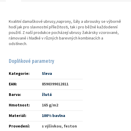
Kvalitní damaškové ubrusy,naprony, šály a ubrousky se výborně
hodí jak pro slavnostní příležitosti, tak i pro běžné každodenní
použití. Z naší produkce pocházejí ubrusy žakársky vzorované,
rámované i hladké v různých barevných kombinacích a
odstínech.
Doplňkové parametry
Kategorie
:
Sleva
EAN
:
8590399012811
Barva
:
žlutá
Hmotnost
:
165 g/m2
Materiál
:
100% bavlna
Provedení
:
s výšivkou, feston