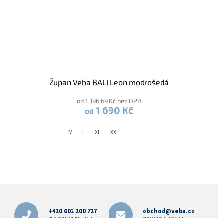
Župan Veba BALI Leon modrošedá
od 1 396,69 Kč bez DPH
1 690 Kč
od
M
L
XL
XXL
Z
á
p
+420 602 200 727
obchod@veba.cz