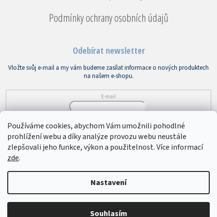
Podmínky ochrany osobních údajů
Odebírat newsletter
Vložte svůj e-mail a my vám budeme zasílat informace o nových produktech
na našem e-shopu.
E-mail
Vložením e-mailu souhlasíte s
podmínkami ochrany osobních údajů
Používáme cookies, abychom Vám umožnili pohodlné
prohlížení webu a díky analýze provozu webu neustále
PŘIHLÁSIT SE
zlepšovali jeho funkce, výkon a použitelnost. Více informací
zde
.
Copyright 2026
Bytový textil VEBA
. Všechna práva vyhrazena.
Upravit
Nastavení
nastavení cookies
Souhlasím
Vytvořil Shoptet