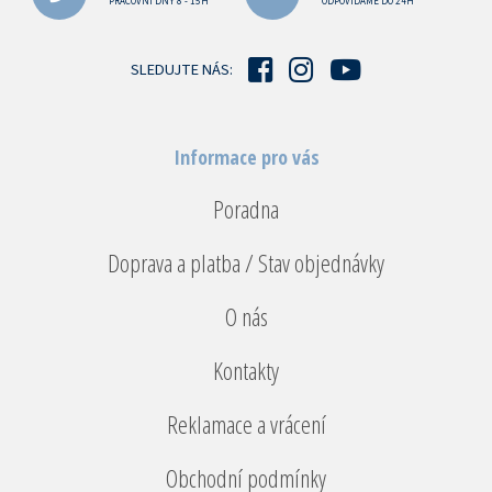
a
PRACOVNÍ DNY 8 - 15H
ODPOVÍDÁME DO 24H
t
í
SLEDUJTE NÁS:
Informace pro vás
Poradna
Doprava a platba / Stav objednávky
O nás
Kontakty
Reklamace a vrácení
Obchodní podmínky