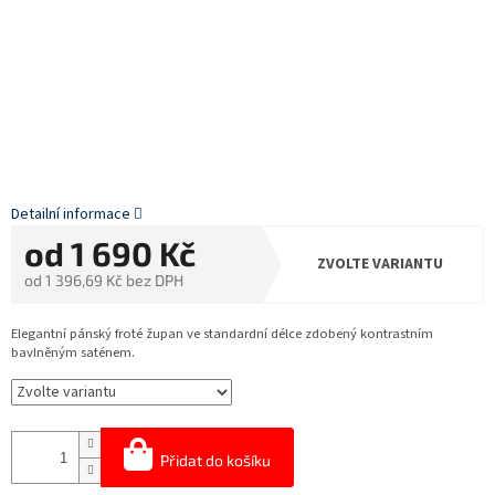
Detailní informace
od
1 690 Kč
ZVOLTE VARIANTU
od
1 396,69 Kč
bez DPH
Měrná
cena:
Elegantní pánský froté župan ve standardní délce zdobený kontrastním
bavlněným saténem.
Přidat do košíku