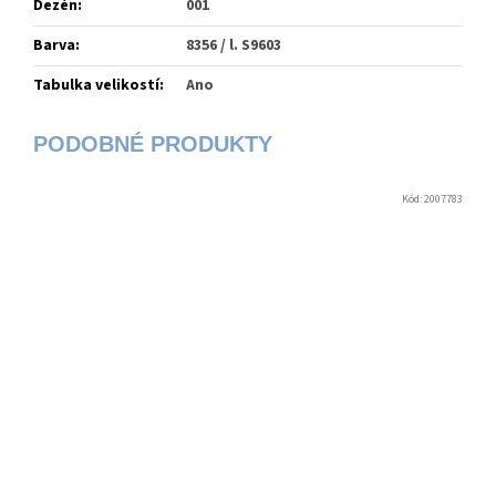
Dezén
:
001
Barva
:
8356 / l. S9603
Tabulka velikostí
:
Ano
Kód:
2007783