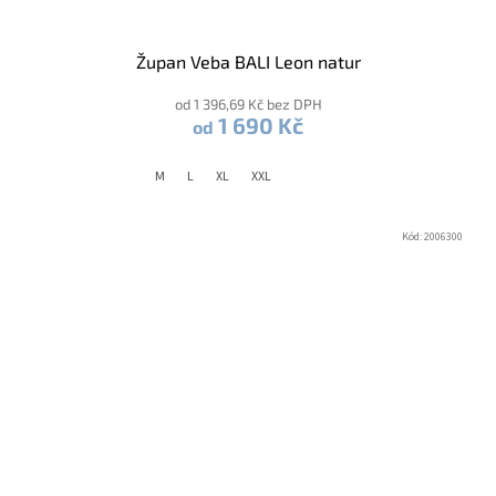
Župan Veba BALI Leon natur
od 1 396,69 Kč bez DPH
1 690 Kč
od
M
L
XL
XXL
Kód:
2006300