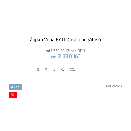
Župan Veba BALI Dustin nugátová
od 1 760,33 Kč bez DPH
2 130 Kč
od
S
M
L
XL
XXL
Kód:
2006247
Akce
%