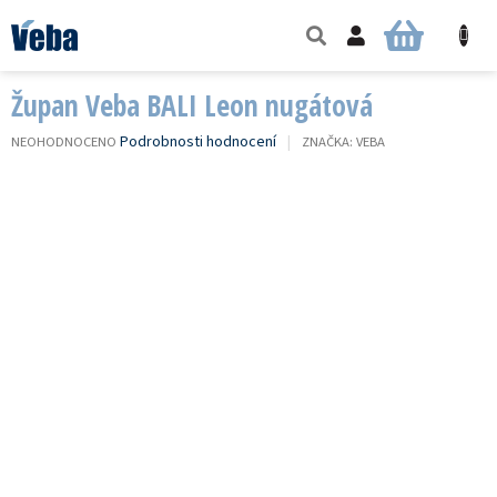
Přejít
na
NÁKUPNÍ
obsah
KOŠÍK
Župan Veba BALI Leon nugátová
PRŮMĚRNÉ
Podrobnosti hodnocení
NEOHODNOCENO
ZNAČKA:
VEBA
HODNOCENÍ
PRODUKTU
JE
0,0
Z
5
HVĚZDIČEK.