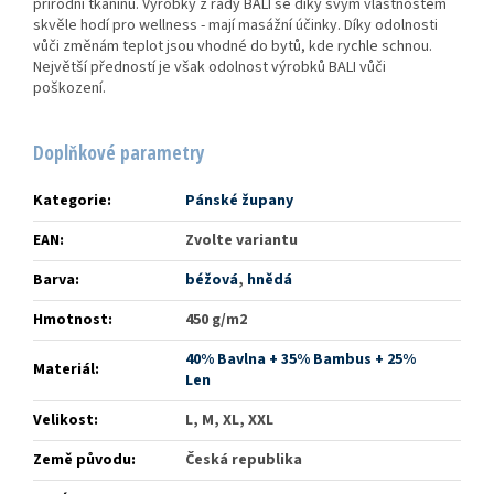
přírodní tkaninu. Výrobky z řady BALI se díky svým vlastnostem
skvěle hodí pro wellness - mají masážní účinky. Díky odolnosti
vůči změnám teplot jsou vhodné do bytů, kde rychle schnou.
Největší předností je však odolnost výrobků BALI vůči
poškození.
Doplňkové parametry
Kategorie
:
Pánské župany
EAN
:
Zvolte variantu
Barva
:
béžová
,
hnědá
Hmotnost
:
450 g/m2
40% Bavlna + 35% Bambus + 25%
Materiál
:
Len
Velikost
:
L, M, XL, XXL
Země původu
:
Česká republika