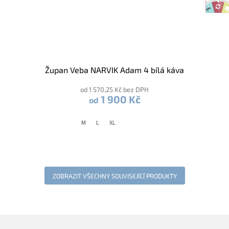
Župan Veba NARVIK Adam 4 bílá káva
od 1 570,25 Kč bez DPH
1 900 Kč
od
M
L
XL
ZOBRAZIT VŠECHNY SOUVISEJÍCÍ PRODUKTY
Z