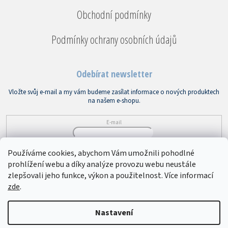
Obchodní podmínky
Podmínky ochrany osobních údajů
Odebírat newsletter
Vložte svůj e-mail a my vám budeme zasílat informace o nových produktech
na našem e-shopu.
E-mail
Vložením e-mailu souhlasíte s
podmínkami ochrany osobních údajů
Používáme cookies, abychom Vám umožnili pohodlné
prohlížení webu a díky analýze provozu webu neustále
PŘIHLÁSIT SE
zlepšovali jeho funkce, výkon a použitelnost. Více informací
zde
.
Copyright 2026
Bytový textil VEBA
. Všechna práva vyhrazena.
Upravit
Nastavení
nastavení cookies