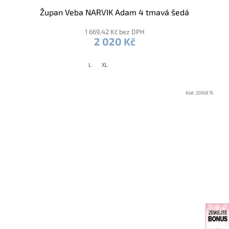
Župan Veba NARVIK Adam 4 tmavá šedá
1 669,42 Kč bez DPH
2 020 Kč
L
XL
Kód:
2006876