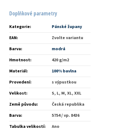
Doplňkové parametry
Kategorie
:
Pánské župany
EAN
:
Zvolte variantu
Barva
:
modrá
Hmotnost
:
420 g/m2
Materiál
:
100% bavlna
Provedení
:
s výpustkou
Velikost
:
S, L, M, XL, XXL
Země původu
:
Česká republika
Barva
:
5754 / vp. 8436
Tabulka velikostí
:
Ano