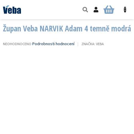
Přejít
na
NÁKUPNÍ
obsah
KOŠÍK
Župan Veba NARVIK Adam 4 temně modrá
PRŮMĚRNÉ
Podrobnosti hodnocení
NEOHODNOCENO
ZNAČKA:
VEBA
HODNOCENÍ
PRODUKTU
JE
0,0
Z
5
HVĚZDIČEK.