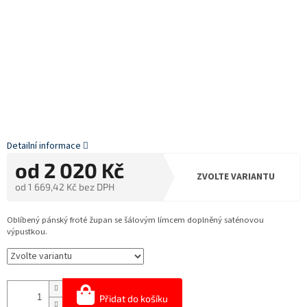
Detailní informace
od
2 020 Kč
ZVOLTE VARIANTU
od
1 669,42 Kč
bez DPH
Měrná
cena:
Oblíbený pánský froté župan se šálovým límcem doplněný saténovou
výpustkou.
Přidat do košíku