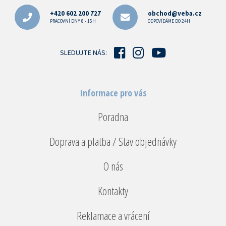
á
p
+420 602 200 727
obchod@veba.cz
a
PRACOVNÍ DNY 8 - 15H
ODPOVÍDÁME DO 24H
t
í
SLEDUJTE NÁS:
Informace pro vás
Poradna
Doprava a platba / Stav objednávky
O nás
Kontakty
Reklamace a vrácení