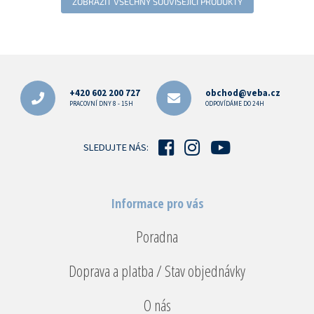
ZOBRAZIT VŠECHNY SOUVISEJÍCÍ PRODUKTY
Z
á
p
+420 602 200 727
obchod@veba.cz
a
PRACOVNÍ DNY 8 - 15H
ODPOVÍDÁME DO 24H
t
í
SLEDUJTE NÁS:
Informace pro vás
Poradna
Doprava a platba / Stav objednávky
O nás