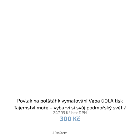
Povlak na polštář k vymalování Veba GOLA tisk
Tajemství moře – vybarvi si svůj podmořský svět /
247,93 Kč bez DPH
voskovky
300 Kč
40x40 cm