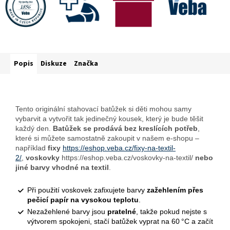
Popis
Diskuze
Značka
Tento originální stahovací batůžek si děti mohou samy
vybarvit a vytvořit tak jedinečný kousek, který je bude těšit
každý den.
Batůžek se prodává bez kreslících potřeb
,
které si můžete samostatně zakoupit v našem e-shopu –
například
fixy
https://eshop.veba.cz/fixy-na-textil-
2/
,
voskovky
https://eshop.veba.cz/voskovky-na-textil/
nebo
jiné barvy vhodné na textil
.
Při použití voskovek zafixujete barvy
zažehlením přes
pečicí papír na vysokou teplotu
.
Nezažehlené barvy jsou
pratelné
, takže pokud nejste s
výtvorem spokojeni, stačí batůžek vyprat na 60 °C a začít