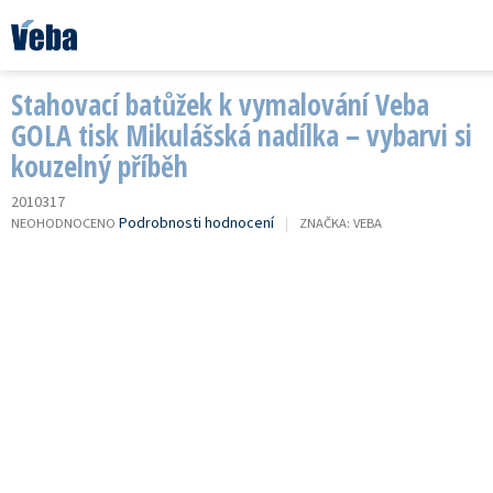
Přejít
na
obsah
Stahovací batůžek k vymalování Veba
GOLA tisk Mikulášská nadílka – vybarvi si
kouzelný příběh
2010317
PRŮMĚRNÉ
Podrobnosti hodnocení
NEOHODNOCENO
ZNAČKA:
VEBA
HODNOCENÍ
PRODUKTU
JE
0,0
Z
5
HVĚZDIČEK.