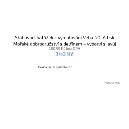
Stahovací batůžek k vymalování Veba GOLA tisk
Mořské dobrodružství s delfínem – vybarvi si svůj
280,99 Kč bez DPH
oceán
340 Kč
35x45 cm - k vymalování
Kód:
2007487