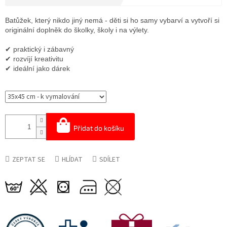
Měrná
cena:
Batůžek, který nikdo jiný nemá - děti si ho samy vybarví a vytvoří si
originální doplněk do školky, školy i na výlety.
✔ praktický i zábavný
✔ rozvíjí kreativitu
✔ ideální jako dárek
Přidat do košíku
ZEPTAT SE
HLÍDAT
SDÍLET