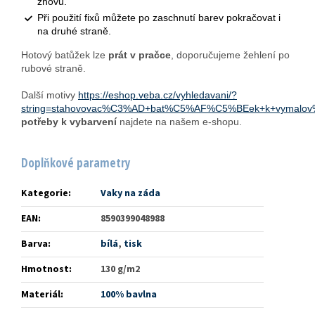
znovu.
Při použití fixů můžete po zaschnutí barev pokračovat i
na druhé straně.
Hotový batůžek lze
prát v pračce
, doporučujeme žehlení po
rubové straně.
Další motivy
https://eshop.veba.cz/vyhledavani/?
string=stahovovac%C3%AD+bat%C5%AF%C5%BEek+k+vymal
potřeby k vybarvení
najdete na našem e-shopu.
Doplňkové parametry
Kategorie
:
Vaky na záda
EAN
:
8590399048988
Barva
:
bílá
,
tisk
Hmotnost
:
130 g/m2
Materiál
:
100% bavlna