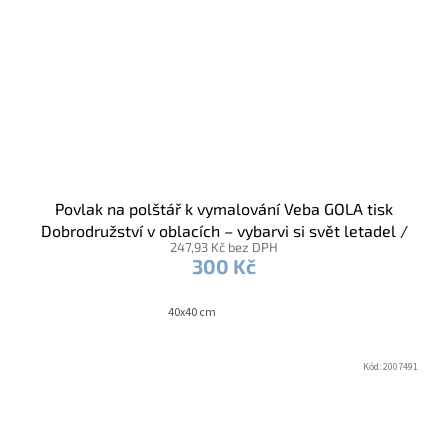
Povlak na polštář k vymalování Veba GOLA tisk
Dobrodružství v oblacích – vybarvi si svět letadel /
247,93 Kč bez DPH
voskovky
300 Kč
40x40 cm
Kód:
2007491