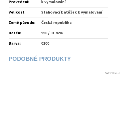
Provedení
:
k vymalování
Velikost
:
Stahovací batůžek k vymalování
Země původu
:
Česká republika
Dezén
:
950 / ID 7696
Barva
:
0100
Kód:
2006950