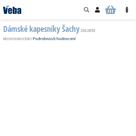
Přejít
na
NÁKUPNÍ
obsah
KOŠÍK
Dámské kapesníky Šachy
2012893
PRŮMĚRNÉ
Podrobnosti hodnocení
NEOHODNOCENO
HODNOCENÍ
PRODUKTU
JE
0,0
Z
5
HVĚZDIČEK.