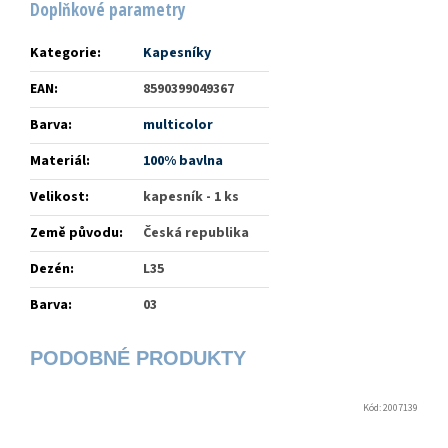
Doplňkové parametry
Kategorie
:
Kapesníky
EAN
:
8590399049367
Barva
:
multicolor
Materiál
:
100% bavlna
Velikost
:
kapesník - 1 ks
Země původu
:
Česká republika
Dezén
:
L35
Barva
:
03
Kód:
2007139