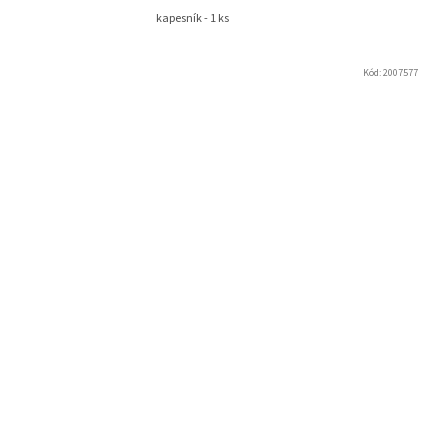
kapesník - 1 ks
Kód:
2007577