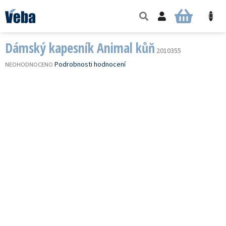
Přejít
na
NÁKUPNÍ
obsah
KOŠÍK
Dámský kapesník Animal kůň
2010355
PRŮMĚRNÉ
Podrobnosti hodnocení
NEOHODNOCENO
HODNOCENÍ
PRODUKTU
JE
0,0
Z
5
HVĚZDIČEK.