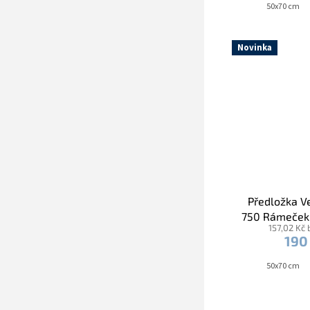
50x70 cm
Novinka
Předložka 
750 Rámeček 
157,02 Kč
mo
190
50x70 cm