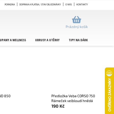
PORADNA
DOPRAVA A PLATBA / STAV OBJEDNÁVKY
O NÁS
KONTAKTY
NÁKUPNÍ
KOŠÍK
Prázdný košík
UPANY A WELLNESS
UBRUSY A UTĚRKY
TIPY NA DÁRKY
METRÁŽ
ND 850
Předložka Veba CORSO 750
Rámeček velbloudí hnědá
190 Kč