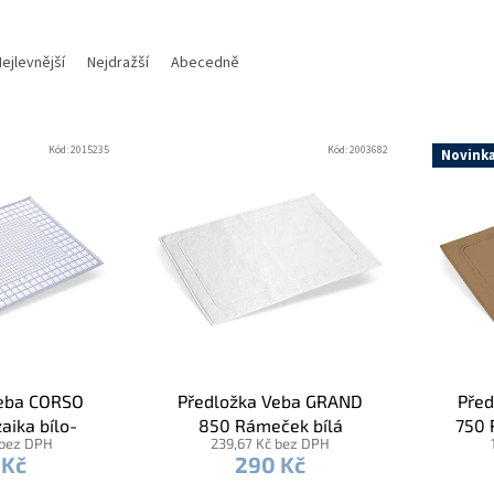
ejlevnější
Nejdražší
Abecedně
Kód:
2015235
Kód:
2003682
Novink
Veba CORSO
Předložka Veba GRAND
Před
aika bílo-
850 Rámeček bílá
750 
 bez DPH
239,67 Kč bez DPH
rá
 Kč
290 Kč