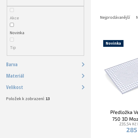
a
n
Ř
e
a
Nejprodávanější
N
Akce
l
z
e
Novinka
V
n
ý
í
Novinka
Tip
p
p
i
r
s
o
Barva
p
d
Materiál
r
u
o
k
Velikost
d
t
u
ů
Položek k zobrazení:
13
k
t
Předložka 
ů
750 3D Moz
235,54 Kč
mod
285