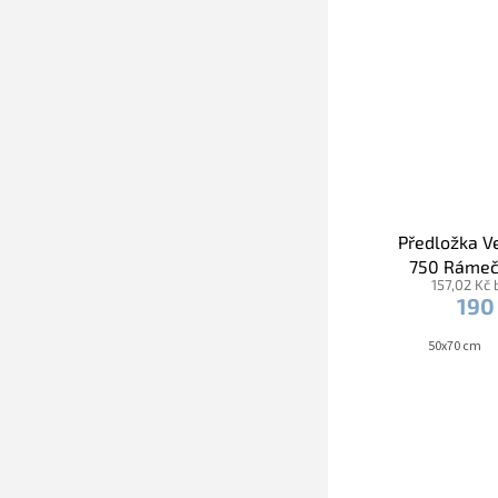
Předložka 
750 Rámeč
157,02 Kč
zel
190
50x70 cm