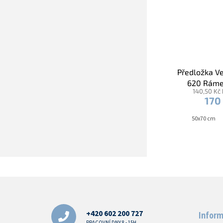
Předložka V
620 Ráme
140,50 Kč
170
50x70 cm
Z
á
p
a
+420 602 200 727
Inform
PRACOVNÍ DNY 8 - 15H