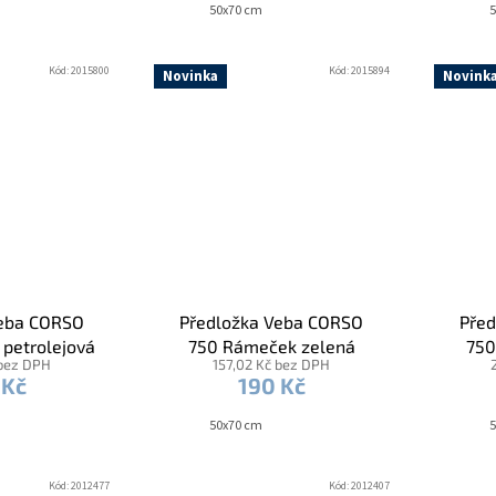
50x70 cm
5
Kód:
2015800
Kód:
2015894
Novinka
Novink
Veba CORSO
Předložka Veba CORSO
Před
petrolejová
750 Rámeček zelená
750
 bez DPH
157,02 Kč bez DPH
dř
 Kč
190 Kč
50x70 cm
5
Kód:
2012477
Kód:
2012407