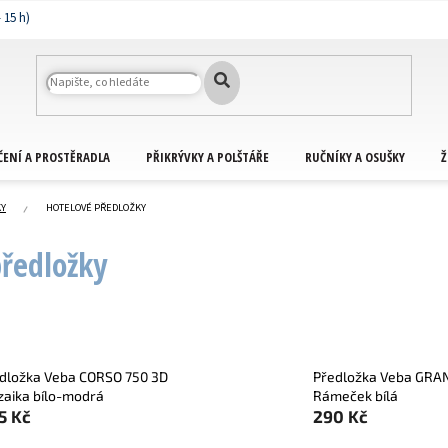
ČENÍ A PROSTĚRADLA
PŘIKRÝVKY A POLŠTÁŘE
RUČNÍKY A OSUŠKY
Ž
KY
HOTELOVÉ PŘEDLOŽKY
předložky
dložka Veba CORSO 750 3D
Předložka Veba GRA
aika bílo-modrá
Rámeček bílá
5 Kč
290 Kč