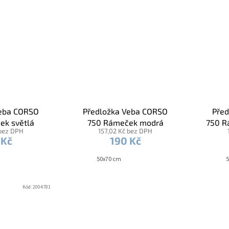
Veba CORSO
Předložka Veba CORSO
Před
ek světlá
750 Rámeček modrá
750 R
 bez DPH
157,02 Kč bez DPH
ená
 Kč
190 Kč
50x70 cm
5
Kód:
2004781