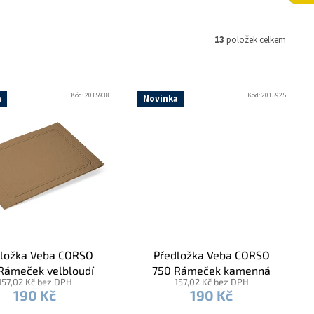
13
položek celkem
Kód:
2015938
Kód:
2015925
a
Novinka
ložka Veba CORSO
Předložka Veba CORSO
Rámeček velbloudí
750 Rámeček kamenná
157,02 Kč bez DPH
157,02 Kč bez DPH
hnědá
šedá
190 Kč
190 Kč