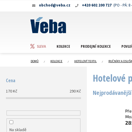
Přejít
obchod@veba.cz
+420 602 200 727
na
obsah
KOLEKCE
PRODEJNÍ KOLEKCE
POVLE
SLEVA
DOMŮ
KOLEKCE
HOTELOVÝ TEXTIL
RUČNÍKY A OSUŠ
P
Hotelové 
o
Cena
s
t
170
Kč
290
Kč
Nejprodávanější
r
a
n
Pře
n
Moz
í
28
p
Na skladě