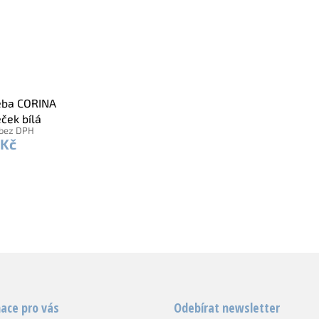
eba CORINA
ček bílá
 bez DPH
 Kč
O
v
l
á
d
a
c
í
ace pro vás
Odebírat newsletter
p