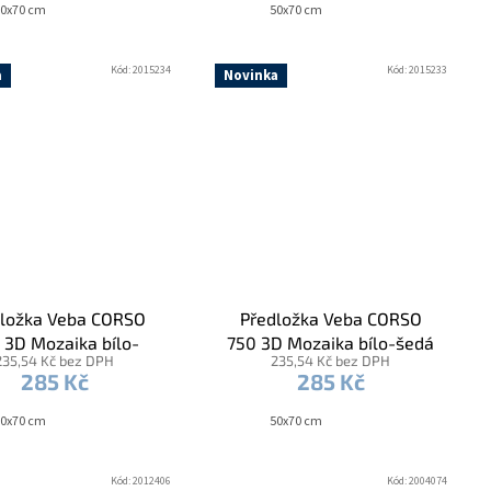
0x70 cm
50x70 cm
Kód:
2015234
Kód:
2015233
a
Novinka
ložka Veba CORSO
Předložka Veba CORSO
 3D Mozaika bílo-
750 3D Mozaika bílo-šedá
235,54 Kč bez DPH
235,54 Kč bez DPH
béžová
285 Kč
285 Kč
0x70 cm
50x70 cm
Kód:
2012406
Kód:
2004074