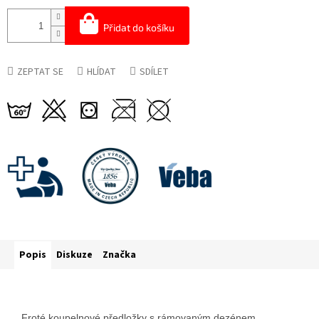
Přidat do košíku
ZEPTAT SE
HLÍDAT
SDÍLET
Popis
Diskuze
Značka
Froté koupelnové předložky s rámovaným dezénem.