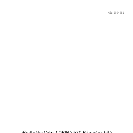
Kód:
2004781
Předložka Veba CORINA 620 Rámeček bílá