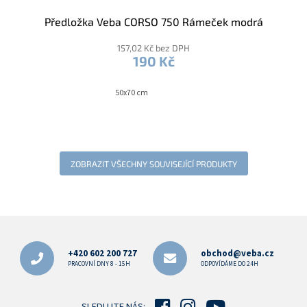
Předložka Veba CORSO 750 Rámeček modrá
157,02 Kč bez DPH
190 Kč
50x70 cm
ZOBRAZIT VŠECHNY SOUVISEJÍCÍ PRODUKTY
Z
á
p
+420 602 200 727
obchod@veba.cz
a
PRACOVNÍ DNY 8 - 15H
ODPOVÍDÁME DO 24H
t
í
SLEDUJTE NÁS: