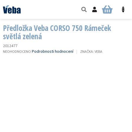
Přejít
na
NÁKUPNÍ
obsah
KOŠÍK
Předložka Veba CORSO 750 Rámeček
světlá zelená
2012477
PRŮMĚRNÉ
Podrobnosti hodnocení
NEOHODNOCENO
ZNAČKA:
VEBA
HODNOCENÍ
PRODUKTU
JE
0,0
Z
5
HVĚZDIČEK.