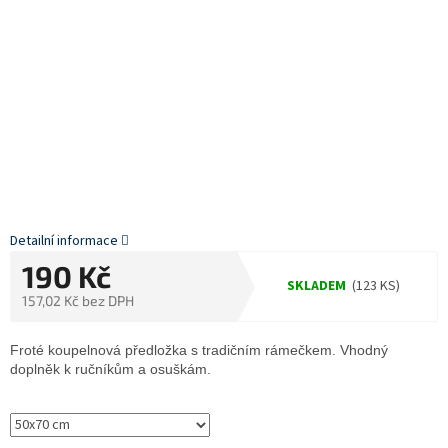
Detailní informace
190 Kč
SKLADEM
(123 KS)
157,02 Kč bez DPH
Měrná
cena:
Froté koupelnová předložka s tradičním rámečkem. Vhodný
doplněk k ručníkům a osuškám.