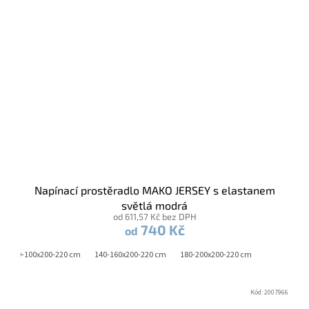
Napínací prostěradlo MAKO JERSEY s elastanem
světlá modrá
od 611,57 Kč bez DPH
740 Kč
od
90-100x200-220 cm
140-160x200-220 cm
180-200x200-220 cm
Kód:
2007966