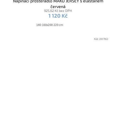
Napínací prostěradlo MAKO JERSEY s elastanem
červená
925,62 Kč bez DPH
1 120 Kč
140-160x200-220 cm
Kód:
2007963