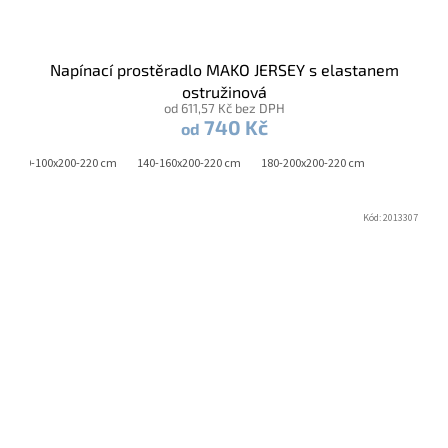
Napínací prostěradlo MAKO JERSEY s elastanem
ostružinová
od 611,57 Kč bez DPH
740 Kč
od
90-100x200-220 cm
140-160x200-220 cm
180-200x200-220 cm
Kód:
2013307