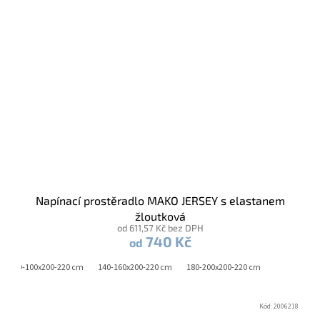
Napínací prostěradlo MAKO JERSEY s elastanem
žloutková
od 611,57 Kč bez DPH
740 Kč
od
90-100x200-220 cm
140-160x200-220 cm
180-200x200-220 cm
Kód:
2006218