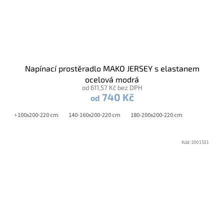
Napínací prostěradlo MAKO JERSEY s elastanem
ocelová modrá
od 611,57 Kč bez DPH
740 Kč
od
90-100x200-220 cm
140-160x200-220 cm
180-200x200-220 cm
Kód:
2001531