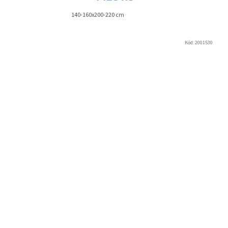
140-160x200-220 cm
Kód:
2001530