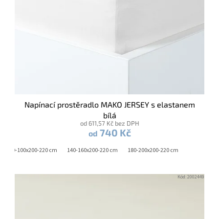
k
t
ů
Napínací prostěradlo MAKO JERSEY s elastanem
bílá
od 611,57 Kč bez DPH
740 Kč
od
90-100x200-220 cm
140-160x200-220 cm
180-200x200-220 cm
Kód:
2002449