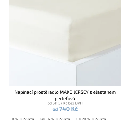
Napínací prostěradlo MAKO JERSEY s elastanem
perleťová
od 611,57 Kč bez DPH
740 Kč
od
90-100x200-220 cm
140-160x200-220 cm
180-200x200-220 cm