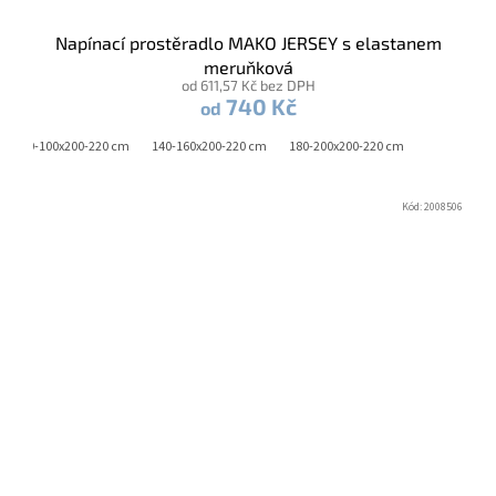
Napínací prostěradlo MAKO JERSEY s elastanem
meruňková
od 611,57 Kč bez DPH
740 Kč
od
90-100x200-220 cm
140-160x200-220 cm
180-200x200-220 cm
Kód:
2008506