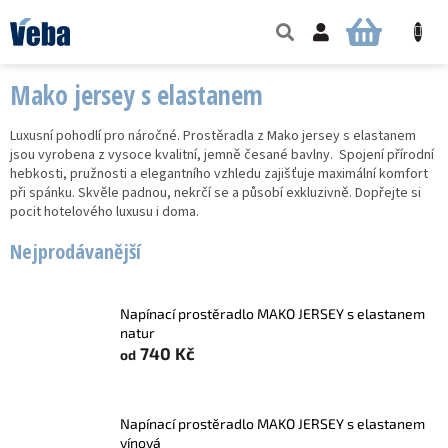
Přejít
na
NÁKUPNÍ
obsah
KOŠÍK
Mako jersey s elastanem
Luxusní pohodlí pro náročné. Prostěradla z Mako jersey s elastanem
jsou vyrobena z vysoce kvalitní, jemně česané bavlny. Spojení přírodní
hebkosti, pružnosti a elegantního vzhledu zajišťuje maximální komfort
při spánku. Skvěle padnou, nekrčí se a působí exkluzivně. Dopřejte si
pocit hotelového luxusu i doma.
Nejprodávanější
Napínací prostěradlo MAKO JERSEY s elastanem
natur
740 Kč
od
Napínací prostěradlo MAKO JERSEY s elastanem
vínová