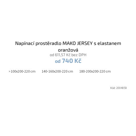
Napínací prostěradlo MAKO JERSEY s elastanem
oranžová
od 611,57 Kč bez DPH
740 Kč
od
90-100x200-220 cm
140-160x200-220 cm
180-200x200-220 cm
Kód:
2004859