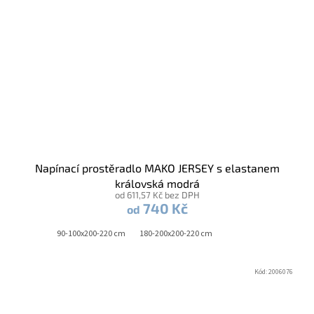
Napínací prostěradlo MAKO JERSEY s elastanem
královská modrá
od 611,57 Kč bez DPH
740 Kč
od
90-100x200-220 cm
180-200x200-220 cm
Kód:
2006076