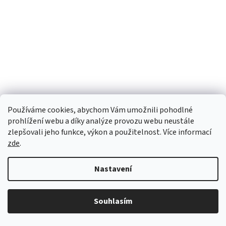
Používáme cookies, abychom Vám umožnili pohodlné
prohlížení webu a díky analýze provozu webu neustále
zlepšovali jeho funkce, výkon a použitelnost. Více informací
zde
.
Nastavení
Napínací prostěradlo MAKO JERSEY s elastanem
mintová
od 611,57 Kč bez DPH
740 Kč
Souhlasím
od
90-100x200-220 cm
140-160x200-220 cm
180-200x200-220 cm