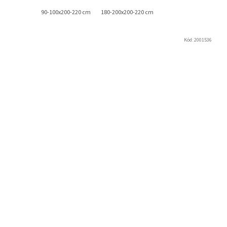
90-100x200-220 cm
180-200x200-220 cm
Kód:
2001536