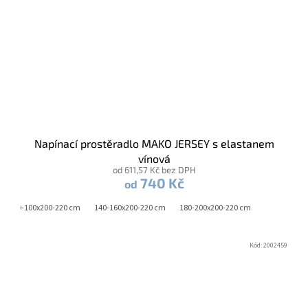
Napínací prostěradlo MAKO JERSEY s elastanem
vínová
od 611,57 Kč bez DPH
740 Kč
od
90-100x200-220 cm
140-160x200-220 cm
180-200x200-220 cm
Kód:
2002459