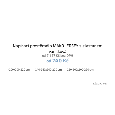
Napínací prostěradlo MAKO JERSEY s elastanem
vanilková
od 611,57 Kč bez DPH
740 Kč
od
90-100x200-220 cm
140-160x200-220 cm
180-200x200-220 cm
Kód:
2007957