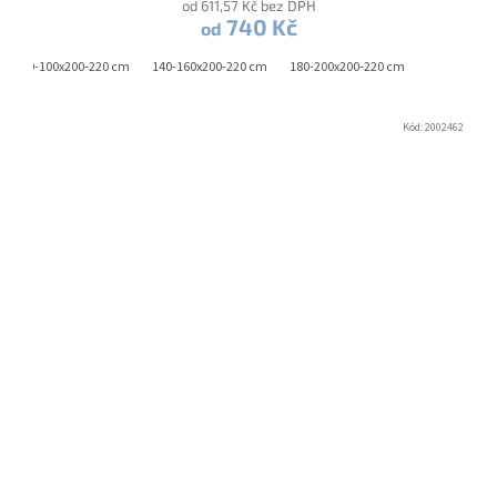
od 611,57 Kč bez DPH
740 Kč
od
90-100x200-220 cm
140-160x200-220 cm
180-200x200-220 cm
Kód:
2002462