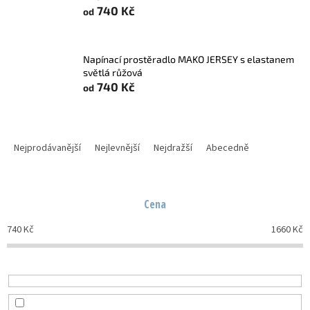
740 Kč
od
Napínací prostěradlo MAKO JERSEY s elastanem
světlá růžová
740 Kč
od
Ř
a
Nejprodávanější
Nejlevnější
Nejdražší
Abecedně
z
e
n
Cena
í
p
740
Kč
1660
Kč
r
o
d
u
k