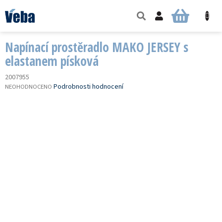
Přejít
na
NÁKUPNÍ
obsah
KOŠÍK
Napínací prostěradlo MAKO JERSEY s
elastanem písková
2007955
PRŮMĚRNÉ
Podrobnosti hodnocení
NEOHODNOCENO
HODNOCENÍ
PRODUKTU
JE
0,0
Z
5
HVĚZDIČEK.