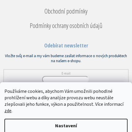
Obchodní podmínky
Podmínky ochrany osobních údajů
Odebírat newsletter
Vložte svůj e-mail a my vám budeme zasílat informace o nových produktech
na našem e-shopu.
E-mail
Vložením e-mailu souhlasíte s
podmínkami ochrany osobních údajů
Používáme cookies, abychom Vám umožnili pohodlné
prohlížení webu a díky analýze provozu webu neustále
PŘIHLÁSIT SE
zlepšovali jeho funkce, výkon a použitelnost. Více informací
zde
.
Copyright 2026
Bytový textil VEBA
. Všechna práva vyhrazena.
Upravit
Nastavení
nastavení cookies