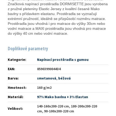
Značková napínací prostěradla DORMISETTE jsou vyrobena
z pružné pleteniny Elastic Jersey z kvalitní česané Mako
bavlny s přídavkem elastanu. Prostěradla se vyznačují
extrémní pružností, ideálně se přizpůsobí rozměru matrace.
Prostěradla jsou vhodná i pro matrace do výšky 30cm nebo
vodní matrace a MAXI prostěradla jsou vhodná pro matrace
do výšky 40 cm nebo vodní matrace.
Doplňkové parametry
Kategorie
:
Napínací prostěradla s gumou
EAN
:
8590399004434
Barva
:
smetanová
,
béžová
Hmotnost
:
160 g/m2
Materiál
:
97% Mako bavlna + 3% Elastan
140-160x200-220 cm, 180-200x200-220
Velikost
:
cm, 90-100x200-220 cm