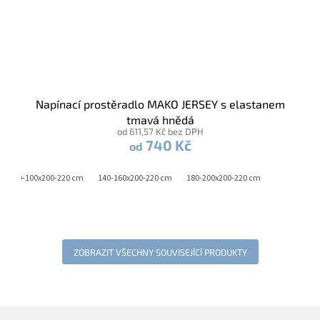
Napínací prostěradlo MAKO JERSEY s elastanem
tmavá hnědá
od 611,57 Kč bez DPH
740 Kč
od
90-100x200-220 cm
140-160x200-220 cm
180-200x200-220 cm
ZOBRAZIT VŠECHNY SOUVISEJÍCÍ PRODUKTY
Z