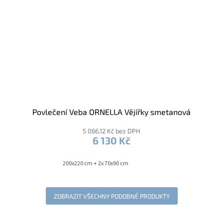
Povlečení Veba ORNELLA Vějířky smetanová
5 066,12 Kč bez DPH
6 130 Kč
200x220 cm + 2x 70x90 cm
ZOBRAZIT VŠECHNY PODOBNÉ PRODUKTY