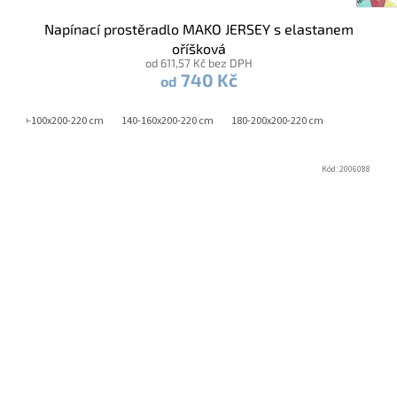
Napínací prostěradlo MAKO JERSEY s elastanem
oříšková
od 611,57 Kč bez DPH
740 Kč
od
90-100x200-220 cm
140-160x200-220 cm
180-200x200-220 cm
Kód:
2006088