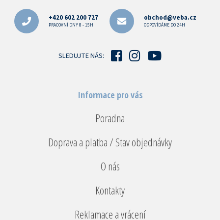
á
p
+420 602 200 727
obchod@veba.cz
a
PRACOVNÍ DNY 8 - 15H
ODPOVÍDÁME DO 24H
t
í
SLEDUJTE NÁS:
Informace pro vás
Poradna
Doprava a platba / Stav objednávky
O nás
Kontakty
Reklamace a vrácení