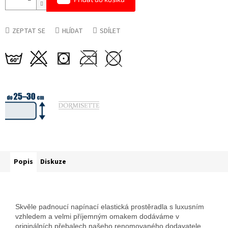
ZEPTAT SE
HLÍDAT
SDÍLET
Popis
Diskuze
Skvěle padnoucí napínací elastická prostěradla s luxusním
vzhledem a velmi příjemným omakem dodáváme v
originálních přebalech našeho renomovaného dodavatele.