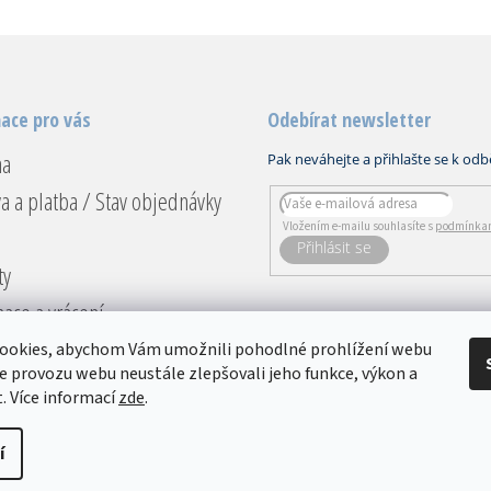
ace pro vás
Odebírat newsletter
na
a a platba / Stav objednávky
Vložením e-mailu souhlasíte s
podmínkam
PŘIHLÁSIT
ty
SE
ace a vrácení
dní podmínky
ookies, abychom Vám umožnili pohodlné prohlížení webu
ze provozu webu neustále zlepšovali jeho funkce, výkon a
ky ochrany osobních údajů
. Více informací
zde
.
í
avit nastavení cookies