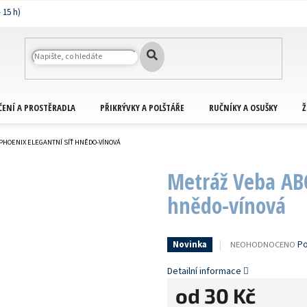
ČENÍ A PROSTĚRADLA
PŘIKRÝVKY A POLŠTÁŘE
RUČNÍKY A OSUŠKY
Ž
PHOENIX ELEGANTNÍ SÍŤ HNĚDO-VÍNOVÁ
Metráž Veba ABC
hnědo-vínová
PRŮMĚRNÉ
Po
NEOHODNOCENO
Novinka
HODNOCENÍ
PRODUKTU
Detailní informace
JE
od
30 Kč
0,0
Z