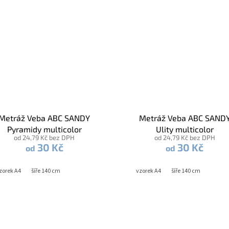
Metráž Veba ABC SANDY
Metráž Veba ABC SAND
Pyramidy multicolor
Ulity multicolor
od 24,79 Kč bez DPH
od 24,79 Kč bez DPH
30 Kč
30 Kč
od
od
zorek A4
šíře 140 cm
vzorek A4
šíře 140 cm