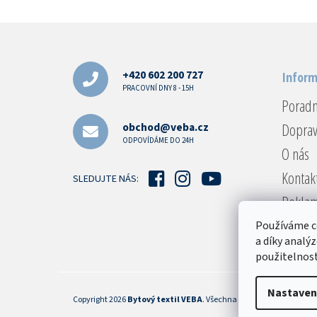
Z
á
p
a
+420 602 200 727
Inform
t
PRACOVNÍ DNY 8 - 15H
Porad
í
Doprav
obchod@veba.cz
ODPOVÍDÁME DO 24H
O nás
Kontak
SLEDUJTE NÁS:
Reklam
Obcho
Používáme c
a díky analý
Podmín
použitelnost
Nastaven
Copyright 2026
Bytový textil VEBA
. Všechna práva vyhrazena.
Upr