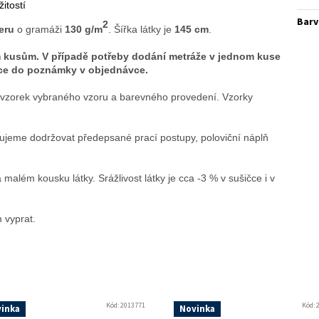
itostí
Barv
2
eru
o gramáži
130 g/m
. Šířka látky je
145 cm
.
m kusům. V případě potřeby dodání metráže v jednom kuse
mace do poznámky v objednávce.
it vzorek vybraného vzoru a barevného provedení. Vzorky
ujeme dodržovat předepsané prací postupy, poloviční náplň
400 otáček.
lém kousku látky. Srážlivost látky je cca -3 % v sušičce i v
 vyprat.
Kód:
2013771
Kód:
inka
Novinka