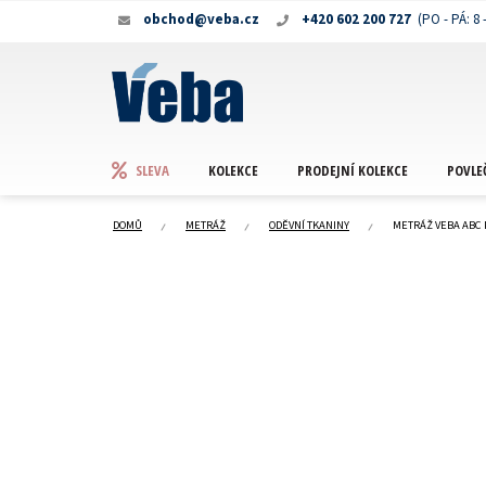
Přejít
obchod@veba.cz
+420 602 200 727
na
obsah
KOLEKCE
PRODEJNÍ KOLEKCE
POVLE
SLEVA
DOMŮ
METRÁŽ
ODĚVNÍ TKANINY
METRÁŽ VEBA ABC 