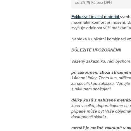
od
24,79 Kč
bez DPH
5
HVĚZDIČEK.
Měrná
cena:
Exkluzivní textilní materiál
vyrob
maximální komfort při nošení. 
zvyšuje odolnost vůči mačkání a 
Nabídka v unikátní kombinaci vzo
DŮLEŽITÉ UPOZORNĚNÍ!
Vážený zákazníku, rádi bychom 
při zakoupení zboží střiženéh
14denní lhůty. Tento kus, stři
za specifickou zakázku. Věnujte
s nákupem spokojeni.
délky kusů z nabízené metráž
kusu v celku, doporučujeme se 
případě může být Vaše objednáv
dostupnosti skladu.
metráž je možné zakoupit v mi