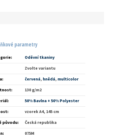
lňkové parametry
gorie
:
Oděvní tkaniny
Zvolte variantu
a
:
červená
,
hnědá
,
multicolor
tnost
:
130 g/m2
riál
:
50% Bavlna + 50% Polyester
kost
:
vzorek A4, 145 cm
ě původu
:
Česká republika
én
:
075M