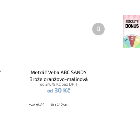
Další
produkt
Y
Metráž Veba ABC SANDY
Brože oranžovo-malinová
od 24,79 Kč bez DPH
30 Kč
od
vzorek A4
šíře 140 cm