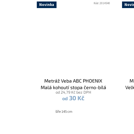
Kód:
2014540
Novinka
Novi
Metráž Veba ABC PHOENIX
M
Malá kohoutí stopa černo-bílá
Vel
od 24,79 Kč bez DPH
30 Kč
od
šíře 145 cm