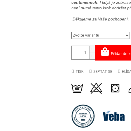
centimetrech
. I když je zobra
není nutné tento krok dodržet p
Děkujeme za Vaše pochopení.
Přidat do k
TISK
ZEPTAT SE
HLÍD