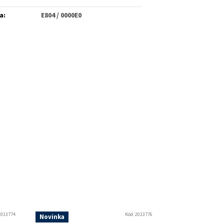
a
:
E804 / 0000E0
2013774
Kód:
2013776
Novinka