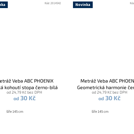
Kód:
2014542
Kó
nka
Novinka
etráž Veba ABC PHOENIX
Metráž Veba ABC PHOEN
ká kohoutí stopa černo-bílá
Geometrická harmonie če
od 24,79 Kč bez DPH
od 24,79 Kč bez DPH
béžová
30 Kč
30 Kč
od
od
šíře 145 cm
šíře 145 cm