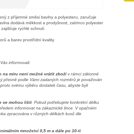
ený z příjemné směsi bavlny a polyesteru, zaručuje
Bavlna dodává měkkost a prodyšnost, zatímco polyester
zajišťuje rychlé schnutí.
rů a barev prvotřídní kvality.
Vás informovali:
o na míru není možné vrátit zboží
v rámci zákonné
žený přesně podle Vámi zadaných rozměrů je považován
 proto svému výběru dostatek času, abyste byli
e se mohou lišit
. Pokud potřebujete konkrétní délku
předem informovat na zákaznické lince. V opačném
ka zpracována v různých délkách kusů dle
nimálním množství 0,5 m a dále po 10-ti