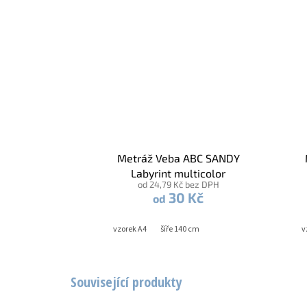
Metráž Veba ABC SANDY
Labyrint multicolor
od 24,79 Kč bez DPH
30 Kč
od
vzorek A4
šíře 140 cm
v
Související produkty