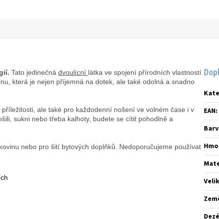
Dop
ií.
Tato jedinečná
dvoulícní
látka ve spojení přírodních vlastností
inu, která je nejen příjemná na dotek, ale také odolná a snadno
Kate
 příležitosti, ale také pro každodenní nošení ve volném čase i v
EAN
:
ošili, sukni nebo třeba kalhoty, budete se cítit pohodlně a
Barv
Hmo
ívkovinu nebo pro šití bytových doplňků. Nedoporučujeme používat
Mate
ích
Veli
Zem
Dez