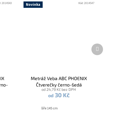
d:
2014543
Kód:
2014547
Novinka
Další
produkt
IX
Metráž Veba ABC PHOENIX
rno-
Čtverečky černo-šedá
od 24,79 Kč bez DPH
30 Kč
od
šíře 145 cm