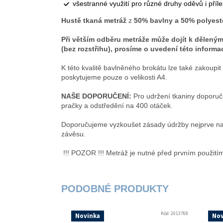
všestranné využití pro různé druhy oděvů i přílež
Hustě tkaná metráž
z
50
% bavlny a 50% polyest
Při větším odběru metráže může dojít k dělený
(bez rozstřihu), prosíme o uvedení této infor
K této kvalitě bavlněného brokátu lze také zakoup
poskytujeme pouze o velikosti A4.
NAŠE DOPORUČENÍ:
Pro udržení tkaniny doporuč
pračky a odstředění na 
Doporučujeme vyzkoušet zásady údržby nejprve na ma
závěsu.
!!! POZOR !!! Metráž je nutné před prvním použitím
Kód:
2013768
Novinka
Nov