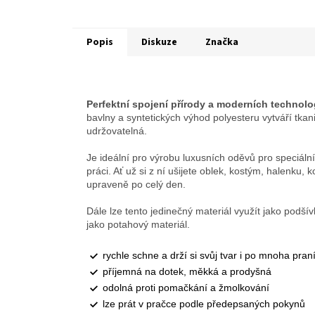
Popis
Diskuze
Značka
Perfektní spojení přírody a moderních technolog
bavlny a syntetických výhod polyesteru vytváří tkan
udržovatelná.
Je ideální pro výrobu luxusních oděvů pro speciální
práci. Ať už si z ní ušijete oblek, kostým, halenku, k
upraveně po celý den.
Dále lze tento jedinečný materiál využít jako podš
jako potahový materiál.
rychle schne a drží si svůj tvar i po mnoha pran
příjemná na dotek, měkká a prodyšná
odolná proti pomačkání a žmolkování
lze prát v pračce podle předepsaných pokynů