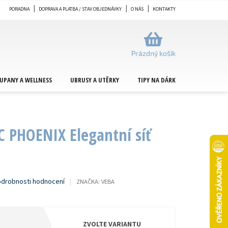
PORADNA
DOPRAVA A PLATBA / STAV OBJEDNÁVKY
O NÁS
KONTAKTY
NÁKUPNÍ
KOŠÍK
Prázdný košík
UPANY A WELLNESS
UBRUSY A UTĚRKY
TIPY NA DÁRKY
METRÁŽ
 PHOENIX Elegantní síť
drobnosti hodnocení
ZNAČKA:
VEBA
ZVOLTE VARIANTU