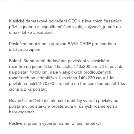
Klasické damaškové povlečení GEON z kvalitních česaných
přízí je jednou z nejoblíbenějších kvalit, splývavé, jemné na
omak, lehké a vzdušné.
Povlečení nabízíme s úpravou EASY CARE pro snadnou
údržbu se zipem.
Balení: Standardně dodáváme povlečení v klasickém
rozměru na jednolůžko, 1ks cícha 140x200 cm a 1ks povlak
na polštář 70x90 cm, dále v atypických prodloužených
rozměrech na jednolůžko 1 ks cícha 140x220 cm a 1 ks
povlak na polštář 70x90 cm, nebo na francouzkou postel 1 ks
cícha a 2 ks polštář.
Rovněž si můžete dle aktuální nabídky vybrat i povlaky na
polštáře či polštářky a prostěradla v různých rozměrech a
barevnostech.
Pečlivě si prosím vyberte rozměr z naší nabídky!