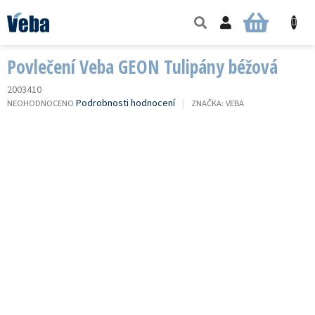
Přejít
na
NÁKUPNÍ
obsah
KOŠÍK
Povlečení Veba GEON Tulipány béžová
2003410
PRŮMĚRNÉ
Podrobnosti hodnocení
NEOHODNOCENO
ZNAČKA:
VEBA
HODNOCENÍ
PRODUKTU
JE
0,0
Z
5
HVĚZDIČEK.