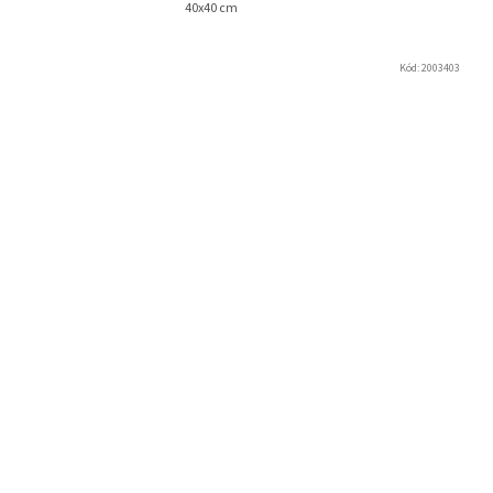
40x40 cm
Kód:
2003403