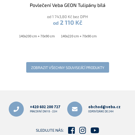
Povlečení Veba GEON Tulipány bílá
od 1 743,80 Kč bez DPH
2 110 Kč
od
140x200 cm + 70x90 cm
140x220 cm + 70x90 cm
ZOBRAZIT VŠECHNY SOUVISEJÍCÍ PRODUKTY
Z
á
p
+420 602 200 727
obchod@veba.cz
a
PRACOVNÍ DNY 8 - 15H
ODPOVÍDÁME DO 24H
t
í
SLEDUJTE NÁS: