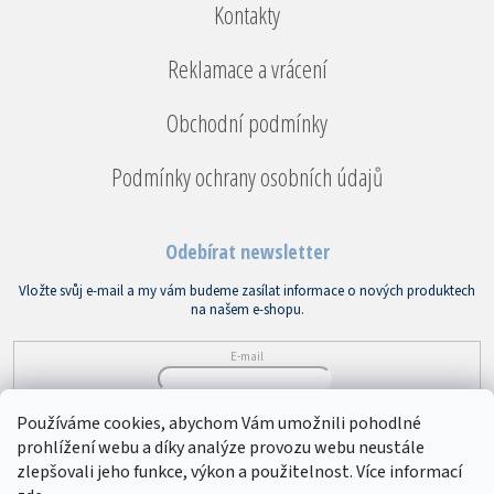
Kontakty
Reklamace a vrácení
Obchodní podmínky
Podmínky ochrany osobních údajů
Odebírat newsletter
Vložte svůj e-mail a my vám budeme zasílat informace o nových produktech
na našem e-shopu.
E-mail
Vložením e-mailu souhlasíte s
podmínkami ochrany osobních údajů
Používáme cookies, abychom Vám umožnili pohodlné
prohlížení webu a díky analýze provozu webu neustále
PŘIHLÁSIT SE
zlepšovali jeho funkce, výkon a použitelnost. Více informací