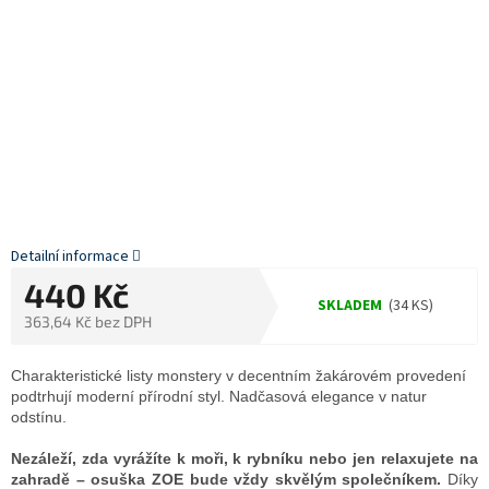
Detailní informace
440 Kč
SKLADEM
(34 KS)
363,64 Kč bez DPH
Měrná
cena:
Charakteristické listy monstery v decentním žakárovém provedení
podtrhují moderní přírodní styl. Nadčasová elegance v natur
odstínu.
Nezáleží, zda vyrážíte k moři, k rybníku nebo jen relaxujete na
zahradě – osuška ZOE bude vždy skvělým společníkem.
Díky