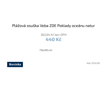
Plážová osuška Veba ZOE Poklady oceánu natur
363,64 Kč bez DPH
440 Kč
70x140 cm
Kód:
2016108
Novinka