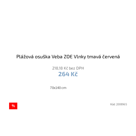
Plážová osuška Veba ZOE Vlnky tmavá červená
218,18 Kč bez DPH
264 Kč
70x140 cm
Kód:
2008965
%