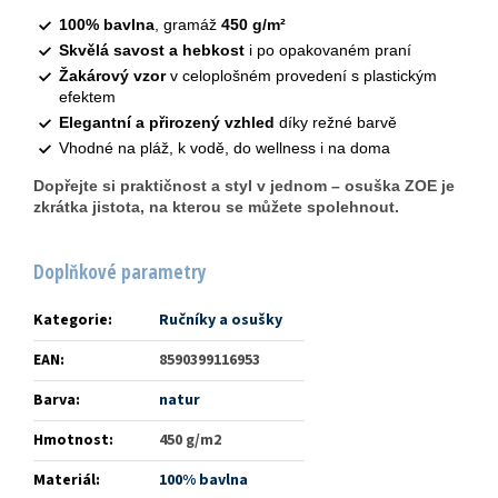
100% bavlna
, gramáž
450 g/m²
Skvělá savost a hebkost
i po opakovaném praní
Žakárový vzor
v celoplošném provedení s plastickým
efektem
Elegantní a přirozený vzhled
díky režné barvě
Vhodné na pláž, k vodě, do wellness i na doma
Dopřejte si praktičnost a styl v jednom – osuška ZOE je
zkrátka jistota, na kterou se můžete spolehnout.
Doplňkové parametry
Kategorie
:
Ručníky a osušky
EAN
:
8590399116953
Barva
:
natur
Hmotnost
:
450 g/m2
Materiál
:
100% bavlna