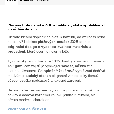
Plážová froté osuška ZOE – hebkost, styl a spolehlivost
v každém detailu
Hledáte ideální doplněk na pláž, k bazénu, do wellness nebo
na cesty? Kolekce
plážových osušek ZOE
spojuje
originální design s vysokou kvalitou materiálu a
provedení
, které oceníte nejen v létě.
Tyto osušky jsou utkány ze 100% bavlny s vysokou gramáží
450 g/m²
, což zajišťuje vynikající
savost
,
měkkost
a
dlouhou životnost.
Celoplošné žakárové vytkávání
dodává
motivům
plastický efekt
a elegantní vzhled, díky čemuž
působí osuška nadčasově a luxusně zároveň.
Režné natur provedení
zvýrazňuje přirozenou strukturu
bavlny a dodává každému kousku jemně rustikální, ale
přesto moderní charakter.
Vlastnosti osušek ZOE: