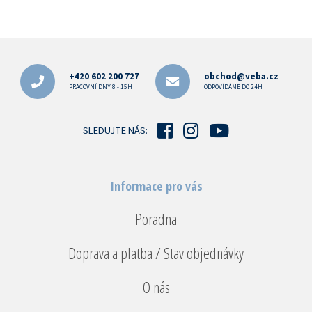
Z
á
p
+420 602 200 727
obchod@veba.cz
a
PRACOVNÍ DNY 8 - 15H
ODPOVÍDÁME DO 24H
t
í
SLEDUJTE NÁS:
Informace pro vás
Poradna
Doprava a platba / Stav objednávky
O nás