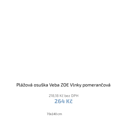
Plážová osuška Veba ZOE Vlnky pomerančová
218,18 Kč bez DPH
264 Kč
70x140 cm