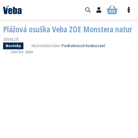
Přejít
na
NÁKUPNÍ
obsah
KOŠÍK
Plážová osuška Veba ZOE Monstera natur
2016119
PRŮMĚRNÉ
Podrobnosti hodnocení
NEOHODNOCENO
Novinka
HODNOCENÍ
ZNAČKA:
VEBA
PRODUKTU
JE
0,0
Z
5
HVĚZDIČEK.