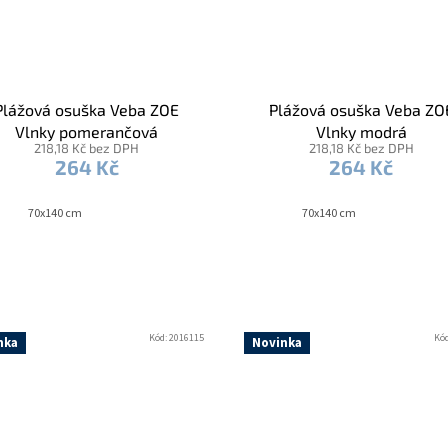
Plážová osuška Veba ZOE
Plážová osuška Veba ZO
Vlnky pomerančová
Vlnky modrá
218,18 Kč bez DPH
218,18 Kč bez DPH
264 Kč
264 Kč
70x140 cm
70x140 cm
Kód:
2016115
Kó
nka
Novinka