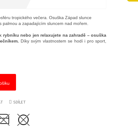
mosféru tropického večera. Osuška Západ slunce
i s palmou a zapadajícím sluncem nad mořem.
, k rybníku nebo jen relaxujete na zahradě – osuška
ečníkem.
Díky svým vlastnostem se hodí i pro sport,
ošíku
AT
SDÍLET