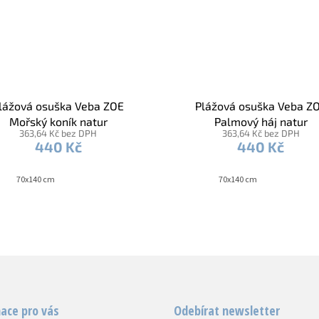
lážová osuška Veba ZOE
Plážová osuška Veba Z
Mořský koník natur
Palmový háj natur
363,64 Kč bez DPH
363,64 Kč bez DPH
440 Kč
440 Kč
70x140 cm
70x140 cm
ace pro vás
Odebírat newsletter