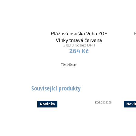
Plážová osuška Veba ZOE
Vlnky tmavá červená
218,18 Kč bez DPH
264 Kč
70x140 cm
Související produkty
Kód:
2016109
Novinka
Novi