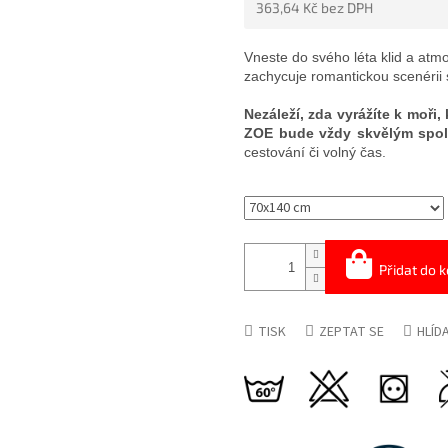
363,64 Kč bez DPH
5
HVĚZDIČEK.
Měrná
cena:
Vneste do svého léta klid a at
zachycuje romantickou scenéri
Nezáleží, zda vyrážíte k moři
ZOE bude vždy skvělým spol
cestování či volný čas.
Přidat do k
TISK
ZEPTAT SE
HLÍD