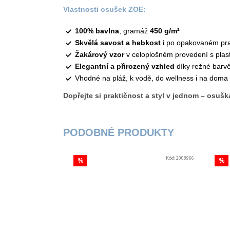
Vlastnosti osušek ZOE:
100% bavlna
, gramáž
450 g/m²
Skvělá savost a hebkost
i po opakovaném pr
Žakárový vzor
v celoplošném provedení s plas
Elegantní a přirozený vzhled
díky režné barv
Vhodné na pláž, k vodě, do wellness i na doma
Dopřejte si praktičnost a styl v jednom – osušk
Kód:
2008966
%
%