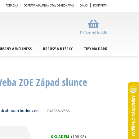
PORADNA
DOPRAVA A PLATBA / STAV OBJEDNÁVKY
O NÁS
KONTAKTY
NÁKUPNÍ
KOŠÍK
Prázdný košík
UPANY A WELLNESS
UBRUSY A UTĚRKY
TIPY NA DÁRKY
METRÁŽ
Veba ZOE Západ slunce
drobnosti hodnocení
ZNAČKA:
VEBA
SKLADEM
(106 KS)