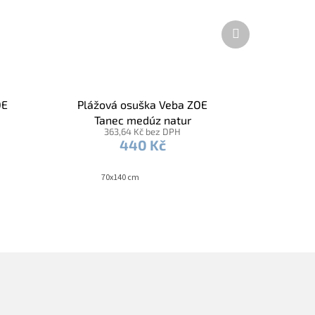
Další
produkt
OE
Plážová osuška Veba ZOE
Tanec medúz natur
363,64 Kč bez DPH
440 Kč
70x140 cm