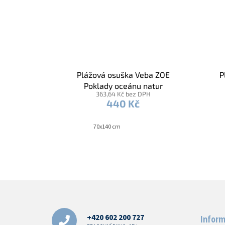
Plážová osuška Veba ZOE
P
Poklady oceánu natur
363,64 Kč bez DPH
440 Kč
70x140 cm
Z
á
p
a
+420 602 200 727
Inform