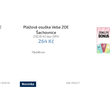
E
Plážová osuška Veba ZOE
Šachovnice
218,18 Kč bez DPH
264 Kč
70x140 cm
d:
2016116
Kód:
2016117
Novinka