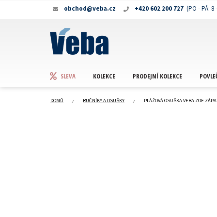
Přejít
obchod@veba.cz
+420 602 200 727
na
obsah
KOLEKCE
PRODEJNÍ KOLEKCE
POVLE
SLEVA
DOMŮ
RUČNÍKY A OSUŠKY
PLÁŽOVÁ OSUŠKA VEBA ZOE ZÁP