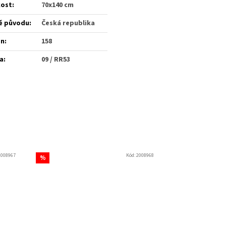
kost
:
70x140 cm
ě původu
:
Česká republika
én
:
158
a
:
09 / RR53
2008967
Kód:
2008968
%