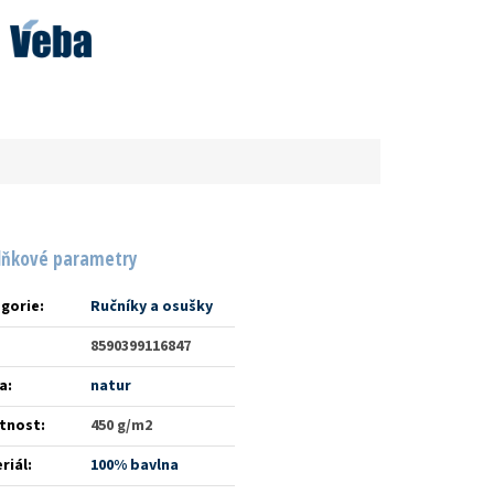
lňkové parametry
gorie
:
Ručníky a osušky
8590399116847
a
:
natur
tnost
:
450 g/m2
riál
:
100% bavlna