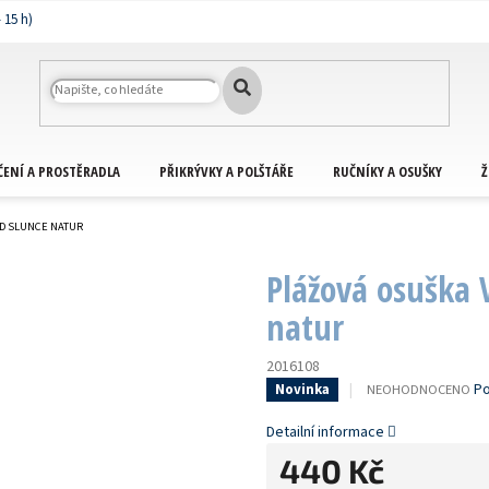
ČENÍ A PROSTĚRADLA
PŘIKRÝVKY A POLŠTÁŘE
RUČNÍKY A OSUŠKY
Ž
AD SLUNCE NATUR
Plážová osuška 
natur
2016108
PRŮMĚRNÉ
Po
NEOHODNOCENO
Novinka
HODNOCENÍ
PRODUKTU
Detailní informace
JE
440 Kč
0,0
Z