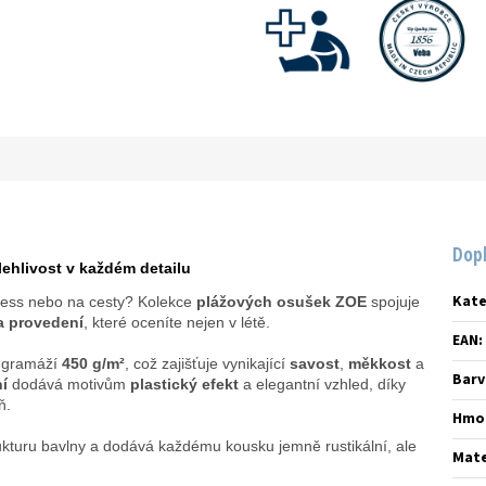
Dop
lehlivost v každém detailu
Kate
lness nebo na cesty? Kolekce
plážových osušek ZOE
spojuje
 a provedení
, které oceníte nejen v létě.
EAN
:
u gramáží
450 g/m²
, což zajišťuje vynikající
savost
,
měkkost
a
Barv
í
dodává motivům
plastický efekt
a elegantní vzhled, díky
ň.
Hmo
ukturu bavlny a dodává každému kousku jemně rustikální, ale
Mate