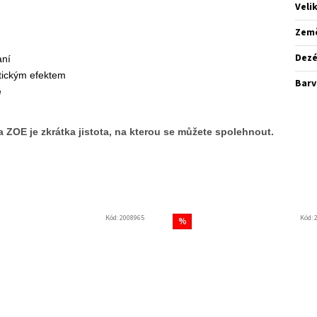
Veli
Zem
Dez
aní
tickým efektem
Barv
ě
a ZOE je zkrátka jistota, na kterou se můžete spolehnout.
Kód:
2008965
Kód:
%