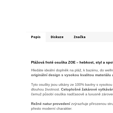
Popis
Diskuze
Značka
Plážová froté osuška ZOE – hebkost, styl a spo
Hledáte ideální doplněk na pláž, k bazénu, do wel
originální design s vysokou kvalitou materiálu
Tyto osušky jsou utkány ze 100% bavlny s vysoko
dlouhou životnost.
Celoplošné žakárové vytkáván
čemuž působí osuška nadčasově a luxusně zárove
Režné natur provedení
zvýrazňuje přirozenou str
přesto moderní charakter.