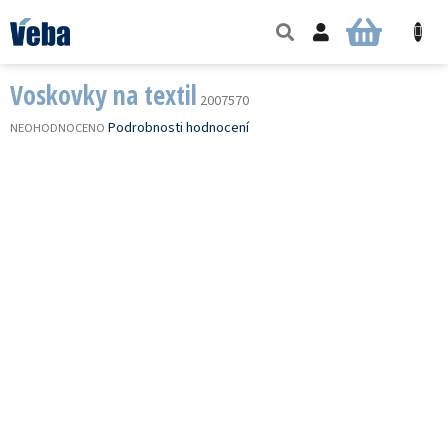
Přejít
na
NÁKUPNÍ
obsah
KOŠÍK
Voskovky na textil
2007570
PRŮMĚRNÉ
Podrobnosti hodnocení
NEOHODNOCENO
HODNOCENÍ
PRODUKTU
JE
0,0
Z
5
HVĚZDIČEK.