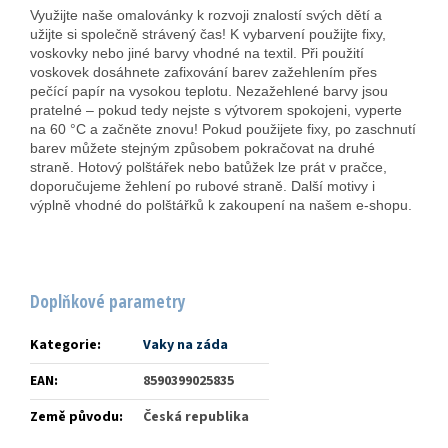
Využijte naše omalovánky k rozvoji znalostí svých dětí a
užijte si společně strávený čas! K vybarvení použijte fixy,
voskovky nebo jiné barvy vhodné na textil. Při použití
voskovek dosáhnete zafixování barev zažehlením přes
pečící papír na vysokou teplotu. Nezažehlené barvy jsou
pratelné – pokud tedy nejste s výtvorem spokojeni, vyperte
na 60 °C a začněte znovu! Pokud použijete fixy, po zaschnutí
barev můžete stejným způsobem pokračovat na druhé
straně. Hotový polštářek nebo batůžek lze prát v pračce,
doporučujeme žehlení po rubové straně. Další motivy i
výplně vhodné do polštářků k zakoupení na našem e-shopu.
Doplňkové parametry
Kategorie
:
Vaky na záda
EAN
:
8590399025835
Země původu
:
Česká republika