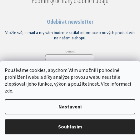
Podmínky ochrany osobních údajů
Odebírat newsletter
Vložte svůj e-mail a my vám budeme zasílat informace o nových produktech
na našem e-shopu.
E-mail
Vložením e-mailu souhlasíte s
podmínkami ochrany osobních údajů
Používáme cookies, abychom Vám umožnili pohodlné
prohlížení webu a díky analýze provozu webu neustále
PŘIHLÁSIT SE
zlepšovali jeho funkce, výkon a použitelnost. Více informací
zde
.
Copyright 2026
Bytový textil VEBA
. Všechna práva vyhrazena.
Upravit
Nastavení
nastavení cookies
Souhlasím
Vytvořil Shoptet