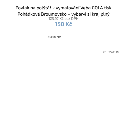
Povlak na polštář k vymalování Veba GOLA tisk
Pohádkové Broumovsko – vybarvi si kraj plný
123,97 Kč bez DPH
příběhů / fixy
150 Kč
40x40 cm
Kód:
2007145