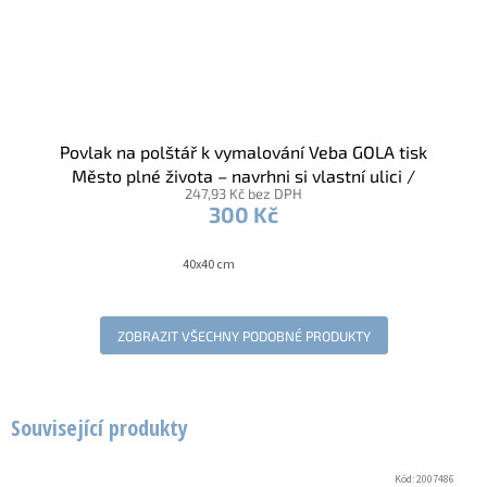
Povlak na polštář k vymalování Veba GOLA tisk
Město plné života – navrhni si vlastní ulici /
247,93 Kč bez DPH
voskovky
300 Kč
40x40 cm
ZOBRAZIT VŠECHNY PODOBNÉ PRODUKTY
Související produkty
Kód:
2007486