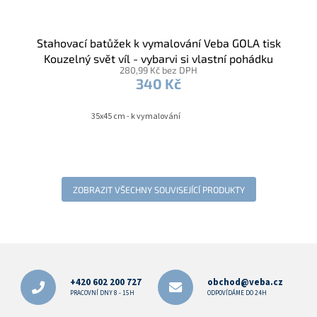
Stahovací batůžek k vymalování Veba GOLA tisk
Kouzelný svět víl - vybarvi si vlastní pohádku
280,99 Kč bez DPH
340 Kč
35x45 cm - k vymalování
ZOBRAZIT VŠECHNY SOUVISEJÍCÍ PRODUKTY
Z
á
p
+420 602 200 727
obchod@veba.cz
a
PRACOVNÍ DNY 8 - 15H
ODPOVÍDÁME DO 24H
t