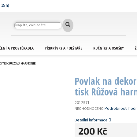
ČENÍ A PROSTĚRADLA
PŘIKRÝVKY A POLŠTÁŘE
RUČNÍKY A OSUŠKY
Ž
BO TISK RŮŽOVÁ HARMONIE
Povlak na dekor
tisk Růžová har
2012971
PRŮMĚRNÉ
Podrobnosti hod
NEOHODNOCENO
HODNOCENÍ
PRODUKTU
Detailní informace
JE
200 Kč
0,0
Z