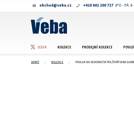
Přejít
obchod@veba.cz
+420 602 200 727
na
obsah
KOLEKCE
PRODEJNÍ KOLEKCE
POVLE
SLEVA
DOMŮ
KOLEKCE
POVLAK NA DEKORAČNÍ POLŠTÁŘ VEBA GAR