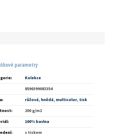
lňkové parametry
gorie
:
Kolekce
8590399083354
a
:
růžová
,
hnědá
,
multicolor
,
tisk
tnost
:
200 g/m2
riál
:
100% bavlna
edení
:
s tiskem