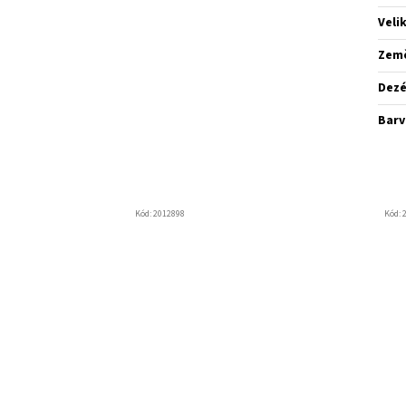
Veli
Zem
Dez
Barv
Kód:
2012898
Kód: