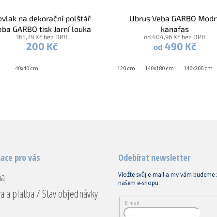
ovlak na dekorační polštář
Ubrus Veba GARBO Modr
eba GARBO tisk Jarní louka
kanafas
165,29 Kč bez DPH
od 404,96 Kč bez DPH
200 Kč
490 Kč
od
40x40 cm
140x120 cm
140x180 cm
140x200 cm
ace pro vás
Odebírat newsletter
na
Vložte svůj e-mail a my vám budeme 
našem e-shopu.
a a platba / Stav objednávky
E-mail