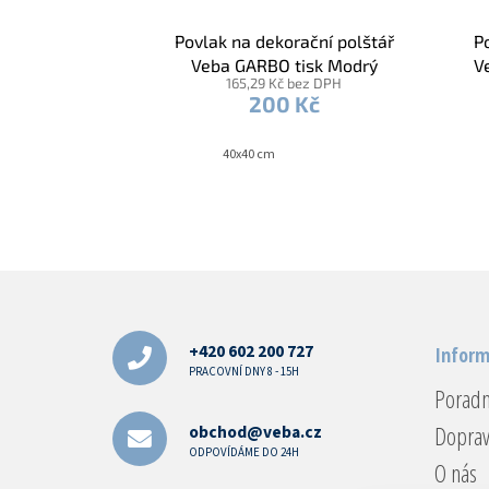
Povlak na dekorační polštář
P
Veba GARBO tisk Modrý
V
165,29 Kč bez DPH
kanafas
200 Kč
40x40 cm
Z
á
p
a
+420 602 200 727
Inform
t
PRACOVNÍ DNY 8 - 15H
Porad
í
Doprav
obchod@veba.cz
ODPOVÍDÁME DO 24H
O nás