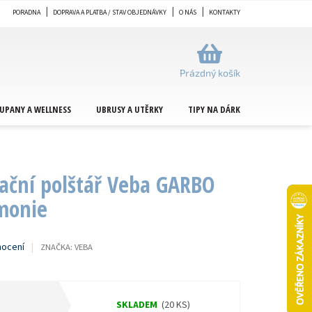
PORADNA
DOPRAVA A PLATBA / STAV OBJEDNÁVKY
O NÁS
KONTAKTY
NÁKUPNÍ
KOŠÍK
Prázdný košík
UPANY A WELLNESS
UBRUSY A UTĚRKY
TIPY NA DÁRKY
METRÁŽ
ační polštář Veba GARBO
monie
nocení
ZNAČKA:
VEBA
SKLADEM
(20 KS)