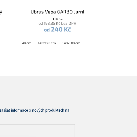
ý
Ubrus Veba GARBO Jarní
louka
od 198,35 Kč bez DPH
240 Kč
od
40x140 cm
140x120 cm
140x180 cm
zasílat informace o nových produktech na