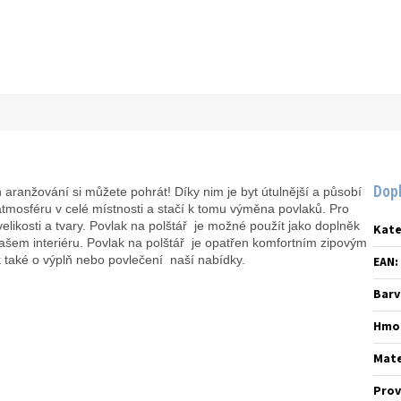
Dop
ch aranžování si můžete pohrát! Díky nim je byt útulnější a působí
mosféru v celé místnosti a stačí k tomu výměna povlaků. Pro
elikosti a tvary. Povlak na polštář je možné použít jako doplněk
Kate
ašem interiéru. Povlak na polštář je opatřen komfortním zipovým
k také o výplň nebo povlečení naší nabídky.
EAN
:
Barv
Hmo
Mate
Prov