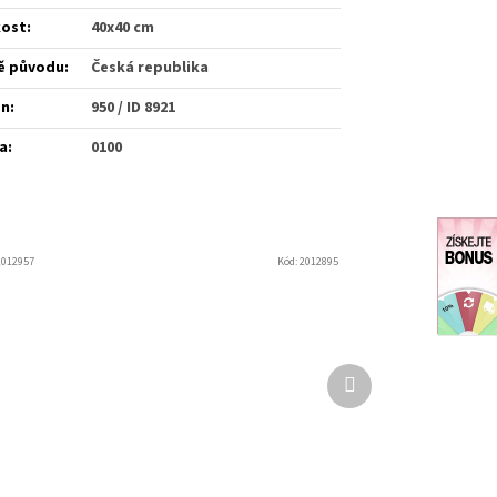
kost
:
40x40 cm
ě původu
:
Česká republika
én
:
950 / ID 8921
a
:
0100
2012957
Kód:
2012895
Další
produkt