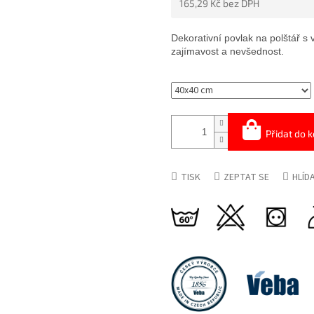
165,29 Kč bez DPH
5
HVĚZDIČEK.
Měrná
cena:
Dekorativní povlak na polštář
s 
zajímavost a nevšednost.
Přidat do k
TISK
ZEPTAT SE
HLÍD