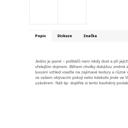
Popis
Diskuze
Značka
Jedno je jasné – polštářů není nikdy dost a při jeji
vřelejším dojmem. Během chvilky dokážou změnit at
luxusní vzhled vsaďte na zajímavé textury a různé v
ve vašem obývacím pokoji nebo kdekoliv jinde ve V
uzávěrem. Náš tip: doplňte si tento bavlněný povla