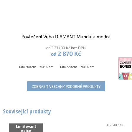
Povlečení Veba DIAMANT Mandala modrá
od 2 371,90 Kč bez DPH
2 870 Kč
od
140x200 cm + 70x90 cm
140x220 cm + 70x90 cm
ZOBRAZIT VŠECHNY PODOBNÉ PRODUKTY
Související produkty
Kód:
2017593
Limitovaná
edice