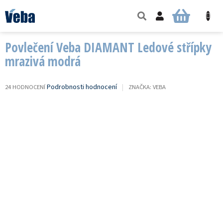
Přejít
na
NÁKUPNÍ
obsah
KOŠÍK
Povlečení Veba DIAMANT Ledové střípky
mrazivá modrá
PRŮMĚRNÉ
Podrobnosti hodnocení
24 HODNOCENÍ
ZNAČKA:
VEBA
HODNOCENÍ
PRODUKTU
JE
3,8
Z
5
HVĚZDIČEK.