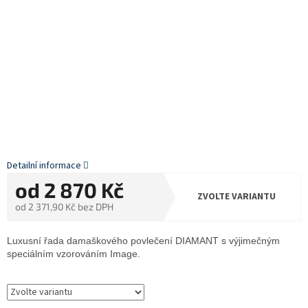
Detailní informace
od
2 870 Kč
ZVOLTE VARIANTU
od
2 371,90 Kč
bez DPH
Měrná
cena:
Luxusní řada damaškového povlečení DIAMANT s výjimečným
speciálním vzorováním Image.