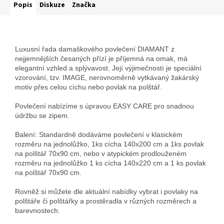
Popis
Diskuze
Značka
Luxusní řada damaškového povlečení DIAMANT z
nejjemnějších česaných přízí je příjemná na omak, má
elegantní vzhled a splývavost. Její výjimečností je speciální
vzorování, tzv. IMAGE, nerovnoměrně vytkávaný žakárský
motiv přes celou cíchu nebo povlak na polštář.
Povlečení nabízíme s úpravou EASY CARE pro snadnou
údržbu se zipem.
Balení: Standardně dodáváme povlečení v klasickém
rozměru na jednolůžko, 1ks cícha 140x200 cm a 1ks povlak
na polštář 70x90 cm, nebo v atypickém prodlouženém
rozměru na jednolůžko 1 ks cícha 140x220 cm a 1 ks povlak
na polštář 70x90 cm.
Rovněž si můžete dle aktuální nabídky vybrat i povlaky na
polštáře či polštářky a prostěradla v různých rozměrech a
barevnostech.