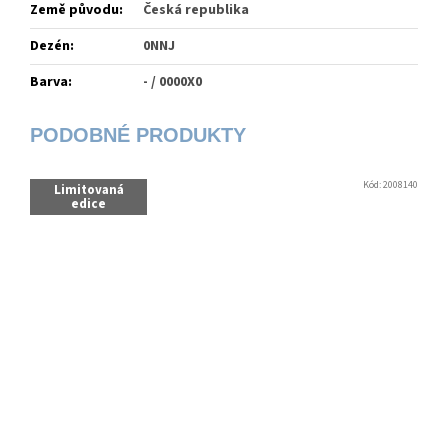
Země původu
:
Česká republika
Dezén
:
0NNJ
Barva
:
- / 0000X0
Kód:
2008140
Limitovaná
edice