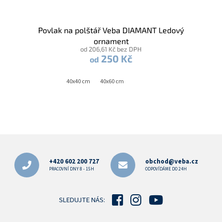
Povlak na polštář Veba DIAMANT Ledový
ornament
od 206,61 Kč bez DPH
250 Kč
od
40x40 cm
40x60 cm
Z
á
p
+420 602 200 727
obchod@veba.cz
a
PRACOVNÍ DNY 8 - 15H
ODPOVÍDÁME DO 24H
t
í
SLEDUJTE NÁS: