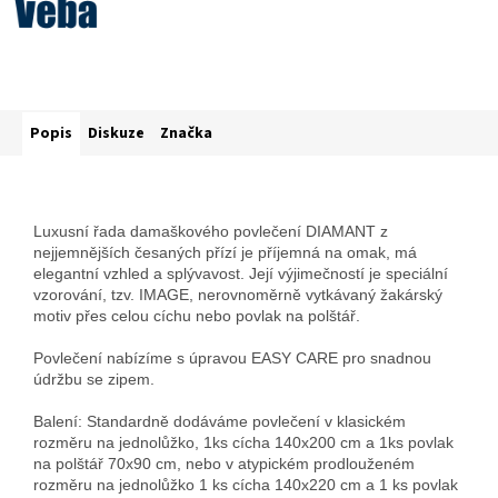
Popis
Diskuze
Značka
Luxusní řada damaškového povlečení DIAMANT z
nejjemnějších česaných přízí je příjemná na omak, má
elegantní vzhled a splývavost. Její výjimečností je speciální
vzorování, tzv. IMAGE, nerovnoměrně vytkávaný žakárský
motiv přes celou cíchu nebo povlak na polštář.
Povlečení nabízíme s úpravou EASY CARE pro snadnou
údržbu se zipem.
Balení: Standardně dodáváme povlečení v klasickém
rozměru na jednolůžko, 1ks cícha 140x200 cm a 1ks povlak
na polštář 70x90 cm, nebo v atypickém prodlouženém
rozměru na jednolůžko 1 ks cícha 140x220 cm a 1 ks povlak