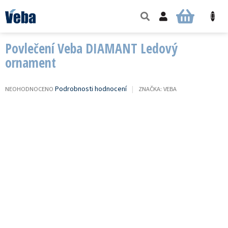
Přejít
na
NÁKUPNÍ
obsah
KOŠÍK
Povlečení Veba DIAMANT Ledový
ornament
PRŮMĚRNÉ
Podrobnosti hodnocení
NEOHODNOCENO
ZNAČKA:
VEBA
HODNOCENÍ
PRODUKTU
JE
0,0
Z
5
HVĚZDIČEK.