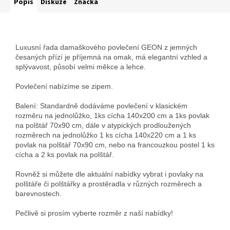
Popis
Diskuze
Značka
Luxusní řada damaškového povlečení GEON z jemných
česaných přízí je příjemná na omak, má elegantní vzhled a
splývavost, působí velmi měkce a lehce.
Povlečení nabízíme se zipem.
Balení: Standardně dodáváme povlečení v klasickém
rozměru na jednolůžko, 1ks cícha 140x200 cm a 1ks povlak
na polštář 70x90 cm, dále v atypických prodloužených
rozměrech na jednolůžko 1 ks cícha 140x220 cm a 1 ks
povlak na polštář 70x90 cm, nebo na francouzkou postel 1 ks
cícha a 2 ks povlak na polštář.
Rovněž si můžete dle aktuální nabídky vybrat i povlaky na
polštáře či polštářky a prostěradla v různých rozměrech a
barevnostech.
Pečlivě si prosím vyberte rozměr z naší nabídky!