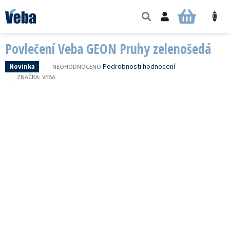
Přejít
na
NÁKUPNÍ
obsah
KOŠÍK
Povlečení Veba GEON Pruhy zelenošedá
PRŮMĚRNÉ
Podrobnosti hodnocení
NEOHODNOCENO
Novinka
HODNOCENÍ
ZNAČKA:
VEBA
PRODUKTU
JE
0,0
Z
5
HVĚZDIČEK.