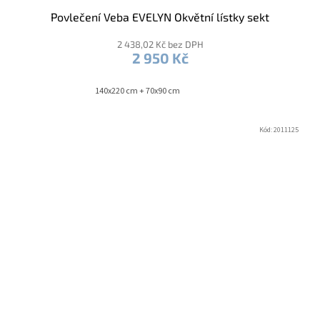
Povlečení Veba EVELYN Okvětní lístky sekt
2 438,02 Kč bez DPH
2 950 Kč
140x220 cm + 70x90 cm
Kód:
2011125