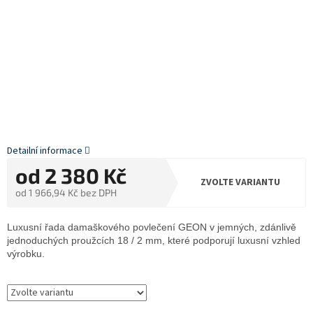
Detailní informace
od
2 380 Kč
ZVOLTE VARIANTU
od
1 966,94 Kč
bez DPH
Měrná
cena:
Luxusní řada damaškového povlečení GEON v jemných, zdánlivě
jednoduchých proužcích 18 / 2 mm, které podporují luxusní vzhled
výrobku.