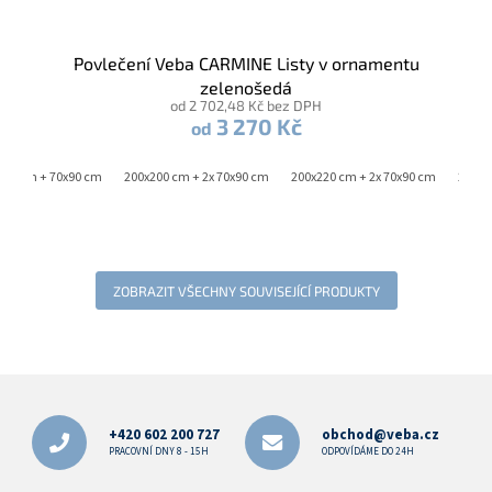
Povlečení Veba CARMINE Listy v ornamentu
zelenošedá
od 2 702,48 Kč bez DPH
3 270 Kč
od
220 cm + 70x90 cm
200x200 cm + 2x 70x90 cm
200x220 cm + 2x 70x90 cm
240x2
ZOBRAZIT VŠECHNY SOUVISEJÍCÍ PRODUKTY
Z
á
p
+420 602 200 727
obchod@veba.cz
a
PRACOVNÍ DNY 8 - 15H
ODPOVÍDÁME DO 24H
t