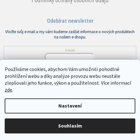
Odebírat newsletter
Vložte svůj e-mail a my vám budeme zasílat informace o nových produktech
na našem e-shopu.
E-mail
Vložením e-mailu souhlasíte s
podmínkami ochrany osobních údajů
Používáme cookies, abychom Vám umožnili pohodlné
prohlížení webu a díky analýze provozu webu neustále
PŘIHLÁSIT SE
zlepšovali jeho funkce, výkon a použitelnost. Více informací
zde
.
Copyright 2026
Bytový textil VEBA
. Všechna práva vyhrazena.
Upravit
Nastavení
nastavení cookies
Souhlasím
Vytvořil Shoptet