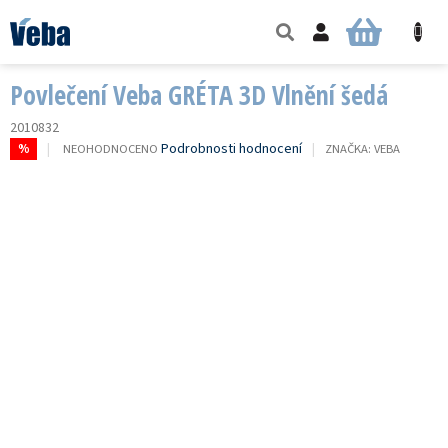
Přejít
na
NÁKUPNÍ
obsah
KOŠÍK
Povlečení Veba GRÉTA 3D Vlnění šedá
2010832
PRŮMĚRNÉ
Podrobnosti hodnocení
NEOHODNOCENO
ZNAČKA:
VEBA
%
HODNOCENÍ
PRODUKTU
JE
0,0
Z
5
HVĚZDIČEK.