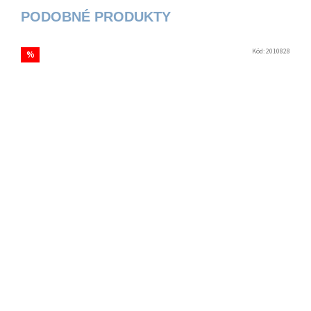
Kód:
2010828
%