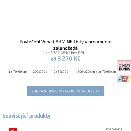
Povlečení Veba CARMINE Listy v ornamentu
zelenošedá
od 2 702,48 Kč bez DPH
3 270 Kč
od
220 cm + 70x90 cm
200x200 cm + 2x 70x90 cm
200x220 cm + 2x 70x90 cm
240x2
ZOBRAZIT VŠECHNY PODOBNÉ PRODUKTY
Související produkty
Kód:
2010833