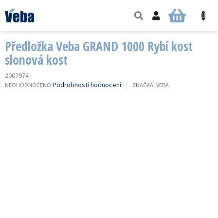
Přejít
na
NÁKUPNÍ
obsah
KOŠÍK
Předložka Veba GRAND 1000 Rybí kost
slonová kost
2007974
PRŮMĚRNÉ
Podrobnosti hodnocení
NEOHODNOCENO
ZNAČKA:
VEBA
HODNOCENÍ
PRODUKTU
JE
0,0
Z
5
HVĚZDIČEK.