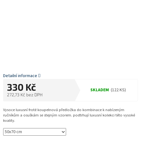
Detailní informace
330 Kč
SKLADEM
(122 KS)
272,73 Kč bez DPH
Měrná
cena:
Vysoce luxusní froté koupelnová předložka do kombinace k nabízeným
ručníkům a osuškám se stejným vzorem. podtrhují luxusní kolekci této vysoké
kvality.