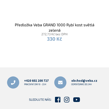
Předložka Veba GRAND 1000 Rybí kost světlá
zelená
272,73 Kč bez DPH
330 Kč
Z
á
p
+420 602 200 727
obchod@veba.cz
a
PRACOVNÍ DNY 8 - 15H
ODPOVÍDÁME DO 24H
t
í
SLEDUJTE NÁS: