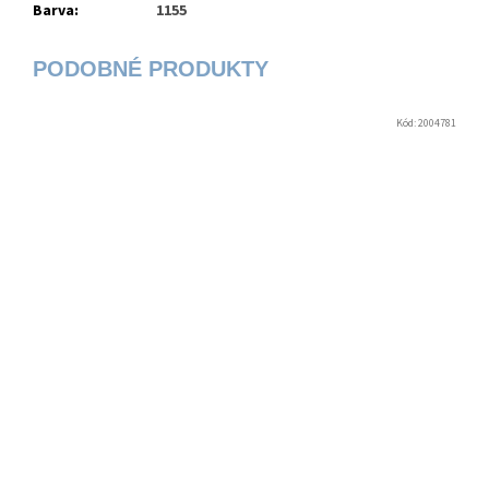
Barva
:
1155
Kód:
2004781