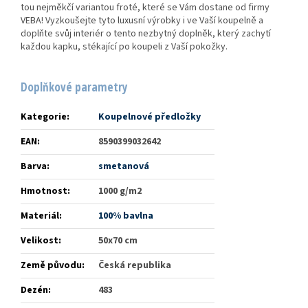
tou nejměkčí variantou froté, které se Vám dostane od firmy
VEBA! Vyzkoušejte tyto luxusní výrobky i ve Vaší koupelně a
doplňte svůj interiér o tento nezbytný doplněk, který zachytí
každou kapku, stékající po koupeli z Vaší pokožky.
Doplňkové parametry
Kategorie
:
Koupelnové předložky
EAN
:
8590399032642
Barva
:
smetanová
Hmotnost
:
1000 g/m2
Materiál
:
100% bavlna
Velikost
:
50x70 cm
Země původu
:
Česká republika
Dezén
:
483