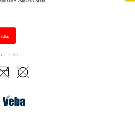
 osušek z kolekce Loreta.
ošíku
AT
SDÍLET