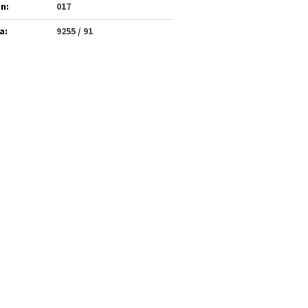
én
:
017
a
:
9255 / 91