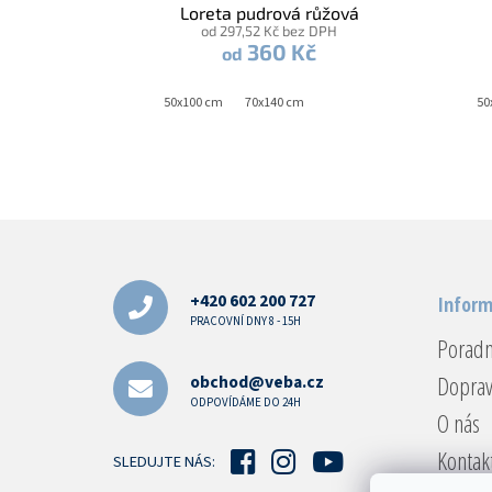
Loreta pudrová růžová
od 297,52 Kč bez DPH
360 Kč
od
50x100 cm
70x140 cm
50
Z
á
p
a
+420 602 200 727
Inform
t
PRACOVNÍ DNY 8 - 15H
Porad
í
Doprav
obchod@veba.cz
ODPOVÍDÁME DO 24H
O nás
Kontak
SLEDUJTE NÁS: