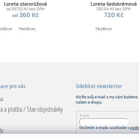
Loreta starorůžová
Loreta šedokrémová
od 297,52 Kč bez DPH
595,04 Kč bez DPH
360 Kč
720 Kč
od
x100 cm
70x140 cm
70x140 cm
ace pro vás
Odebírat newsletter
na
Vložte svůj e-mail a my vám budeme 
našem e-shopu.
a a platba / Stav objednávky
E-mail
Vložením e-mailu souhlasíte s
podm
ty