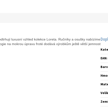
Dop
dtrhují luxusní vzhled kolekce Loreta. Ručníky a osušky nabízíme
ogie na mokrou úpravu froté dodává výrobkům ještě větší jemnost
Kate
EAN
:
Barv
Hmo
Mate
Veli
Zem