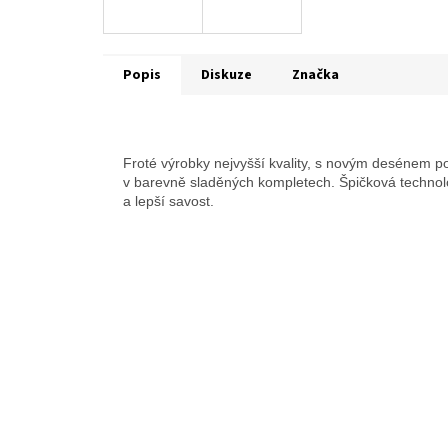
Popis
Diskuze
Značka
Froté výrobky nejvyšší kvality, s novým desénem po
v barevně sladěných kompletech. Špičková technol
a lepší savost.