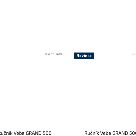
Kód:
2012619
Kó
Novinka
Ručník Veba GRAND 500
Ručník Veba GRAND 50