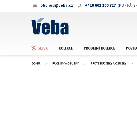
Přejít
obchod@veba.cz
+420 602 200 727
na
obsah
KOLEKCE
PRODEJNÍ KOLEKCE
POVLE
SLEVA
DOMŮ
RUČNÍKY A OSUŠKY
FROTÉ RUČNÍKY A OSUŠKY