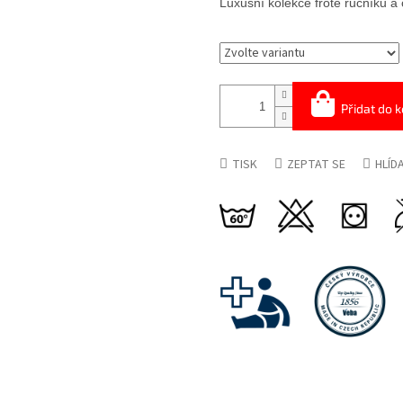
Luxusní kolekce froté ručníků a
Přidat do k
TISK
ZEPTAT SE
HLÍD