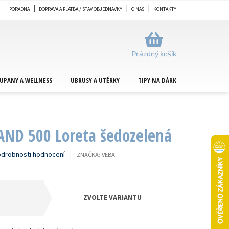
PORADNA
DOPRAVA A PLATBA / STAV OBJEDNÁVKY
O NÁS
KONTAKTY
NÁKUPNÍ
KOŠÍK
Prázdný košík
UPANY A WELLNESS
UBRUSY A UTĚRKY
TIPY NA DÁRKY
METRÁŽ
AND 500 Loreta šedozelená
drobnosti hodnocení
ZNAČKA:
VEBA
ZVOLTE VARIANTU