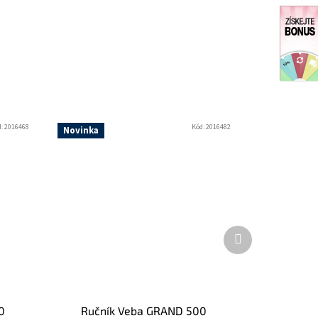
d:
2016468
Kód:
2016482
Novinka
Další
produkt
0
Ručník Veba GRAND 500