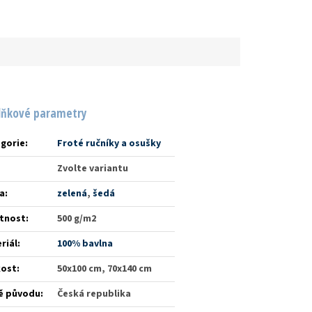
lňkové parametry
gorie
:
Froté ručníky a osušky
Zvolte variantu
a
:
zelená
,
šedá
tnost
:
500 g/m2
riál
:
100% bavlna
kost
:
50x100 cm, 70x140 cm
ě původu
:
Česká republika