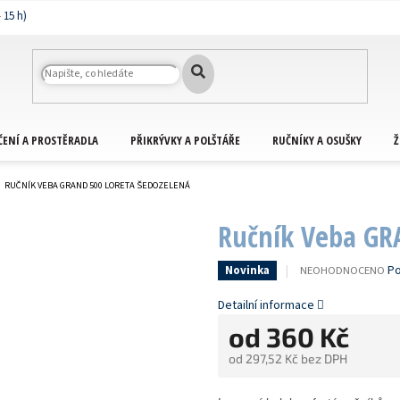
ČENÍ A PROSTĚRADLA
PŘIKRÝVKY A POLŠTÁŘE
RUČNÍKY A OSUŠKY
Ž
RUČNÍK VEBA GRAND 500 LORETA ŠEDOZELENÁ
Ručník Veba GR
PRŮMĚRNÉ
Po
NEOHODNOCENO
Novinka
HODNOCENÍ
PRODUKTU
Detailní informace
JE
od
360 Kč
0,0
Z
od
297,52 Kč
bez DPH
5
HVĚZDIČEK.
Měrná
cena: