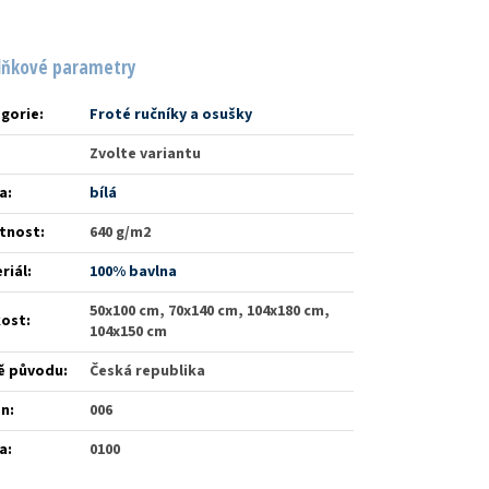
lňkové parametry
gorie
:
Froté ručníky a osušky
Zvolte variantu
a
:
bílá
tnost
:
640 g/m2
riál
:
100% bavlna
50x100 cm, 70x140 cm, 104x180 cm,
kost
:
104x150 cm
ě původu
:
Česká republika
én
:
006
a
:
0100