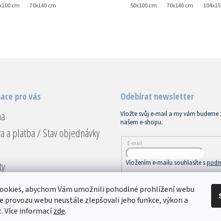
x100 cm
70x140 cm
50x70 cm
50x100 cm
70x140 cm
104x1
ace pro vás
Odebírat newsletter
na
Vložte svůj e-mail a my vám budeme 
našem e-shopu.
a a platba / Stav objednávky
E-mail
Vložením e-mailu souhlasíte s
podm
ty
ace a vrácení
PŘIHLÁSIT SE
ookies, abychom Vám umožnili pohodlné prohlížení webu
dní podmínky
ze provozu webu neustále zlepšovali jeho funkce, výkon a
. Více informací
zde
.
ky ochrany osobních údajů