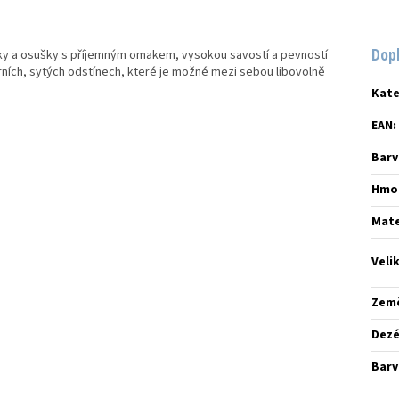
Dop
čníky a osušky s příjemným omakem, vysokou savostí a pevností
rních, sytých odstínech, které je možné mezi sebou libovolně
Kate
EAN
:
Barv
Hmo
Mate
Veli
Zem
Dez
Barv