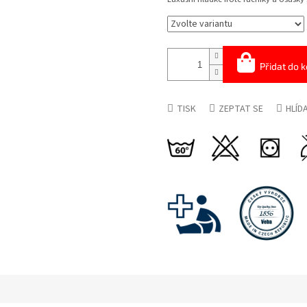
Přidat do k
TISK
ZEPTAT SE
HLÍD