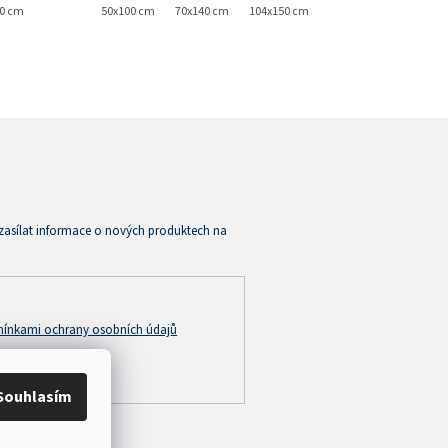
50 cm
50x70 cm
50x100 cm
70x140 cm
104x150 cm
zasílat informace o nových produktech na
ínkami ochrany osobních údajů
Souhlasím