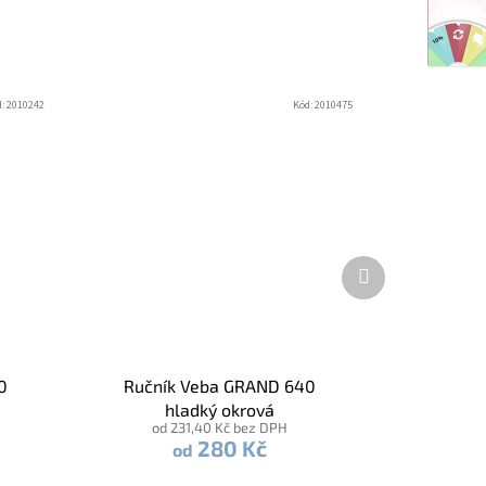
d:
2010242
Kód:
2010475
Další
produkt
0
Ručník Veba GRAND 640
hladký okrová
od 231,40 Kč bez DPH
280 Kč
od