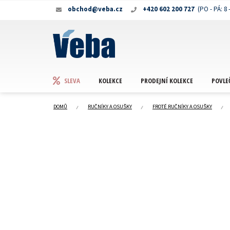
Přejít
obchod@veba.cz
+420 602 200 727
na
obsah
KOLEKCE
PRODEJNÍ KOLEKCE
POVLE
SLEVA
DOMŮ
RUČNÍKY A OSUŠKY
FROTÉ RUČNÍKY A OSUŠKY