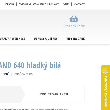
PORADNA
DOPRAVA A PLATBA / STAV OBJEDNÁVKY
O NÁS
KONTAKTY
NÁKUPNÍ
KOŠÍK
Prázdný košík
UPANY A WELLNESS
UBRUSY A UTĚRKY
TIPY NA DÁRKY
METRÁŽ
AND 640 hladký bílá
nocení
ZNAČKA:
VEBA
ZVOLTE VARIANTU
y s příjemným omakem, s vysokou savostí a pevností.