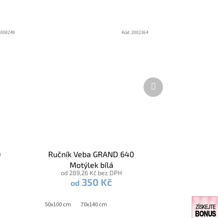
2008249
Kód:
2002364
Další
produkt
0
Ručník Veba GRAND 640
Motýlek bílá
od 289,26 Kč bez DPH
350 Kč
od
50x100 cm
70x140 cm