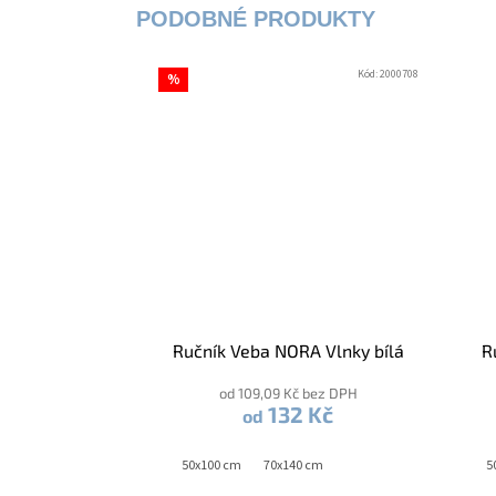
Kód:
2000708
%
Ručník Veba NORA Vlnky bílá
R
od 109,09 Kč bez DPH
132 Kč
od
50x100 cm
70x140 cm
5