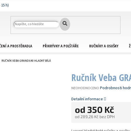
ČENÍ A PROSTĚRADLA
PŘIKRÝVKY A POLŠTÁŘE
RUČNÍKY A OSUŠKY
Ž
RUČNÍK VEBA GRAND 640 HLADKÝ BÍLÁ
Ručník Veba GR
PRŮMĚRNÉ
Podrobnosti hod
NEOHODNOCENO
HODNOCENÍ
PRODUKTU
Detailní informace
JE
od
350 Kč
0,0
Z
od
289,26 Kč
bez DPH
5
HVĚZDIČEK.
Měrná
cena:
Luxusní hladké froté ručníky a osušk