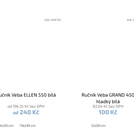
Kód:
2008760
Kód:
učník Veba ELLEN 550 bílá
Ručník Veba GRAND 45
hladký bílá
od 198,35 Kč bez DPH
82,64 Kč bez DPH
240 Kč
100 Kč
od
0x100 cm
70x140 cm
32x50 cm