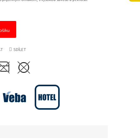
ošíku
AT
SDÍLET