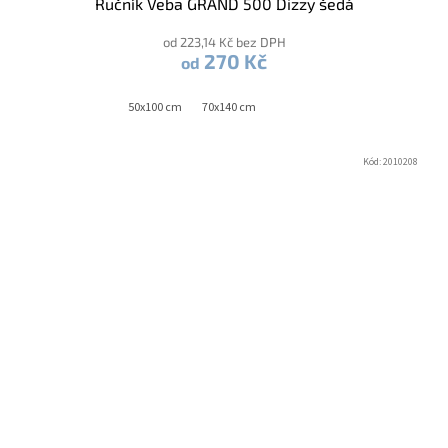
Ručník Veba GRAND 500 Dizzy šedá
od 223,14 Kč bez DPH
270 Kč
od
50x100 cm
70x140 cm
Kód:
2010208