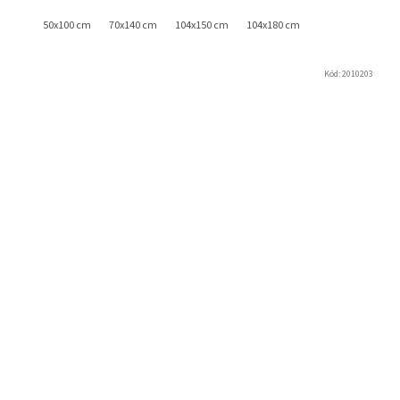
50x100 cm
70x140 cm
104x150 cm
104x180 cm
Kód:
2010203