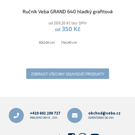
Ručník Veba GRAND 640 hladký grafitová
od 289,26 Kč bez DPH
350 Kč
od
50x100 cm
70x140 cm
ZOBRAZIT VŠECHNY SOUVISEJÍCÍ PRODUKTY
Z
á
p
+420 602 200 727
obchod@veba.cz
a
PRACOVNÍ DNY 8 - 15H
ODPOVÍDÁME DO 24H
t
í