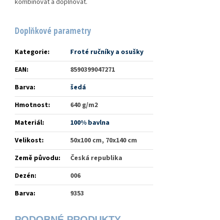
kombinovat a doplňovat.
Doplňkové parametry
Kategorie
:
Froté ručníky a osušky
EAN
:
8590399047271
Barva
:
šedá
Hmotnost
:
640 g/m2
Materiál
:
100% bavlna
Velikost
:
50x100 cm, 70x140 cm
Země původu
:
Česká republika
Dezén
:
006
Barva
:
9353