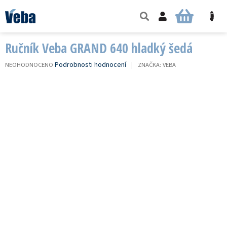
Přejít
na
NÁKUPNÍ
obsah
KOŠÍK
Ručník Veba GRAND 640 hladký šedá
PRŮMĚRNÉ
Podrobnosti hodnocení
NEOHODNOCENO
ZNAČKA:
VEBA
HODNOCENÍ
PRODUKTU
JE
0,0
Z
5
HVĚZDIČEK.