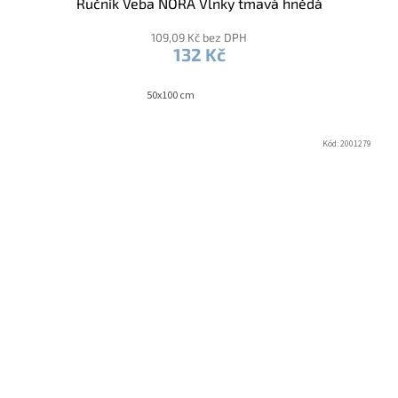
Ručník Veba NORA Vlnky tmavá hnědá
109,09 Kč bez DPH
132 Kč
50x100 cm
Kód:
2001279