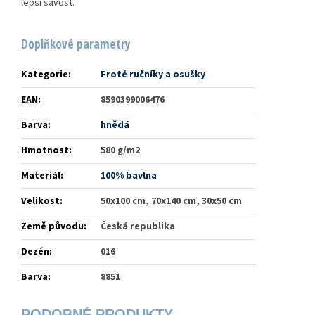
lepší savost.
Doplňkové parametry
Kategorie
:
Froté ručníky a osušky
EAN
:
8590399006476
Barva
:
hnědá
Hmotnost
:
580 g/m2
Materiál
:
100% bavlna
Velikost
:
50x100 cm, 70x140 cm, 30x50 cm
Země původu
:
Česká republika
Dezén
:
016
Barva
:
8851