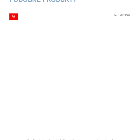
Kód:
2003509
%