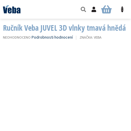
Přejít
na
NÁKUPNÍ
obsah
KOŠÍK
Ručník Veba JUVEL 3D vlnky tmavá hnědá
PRŮMĚRNÉ
Podrobnosti hodnocení
NEOHODNOCENO
ZNAČKA:
VEBA
HODNOCENÍ
PRODUKTU
JE
0,0
Z
5
HVĚZDIČEK.