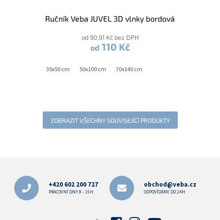
Ručník Veba JUVEL 3D vlnky bordová
od 90,91 Kč bez DPH
110 Kč
od
30x50 cm
50x100 cm
70x140 cm
ZOBRAZIT VŠECHNY SOUVISEJÍCÍ PRODUKTY
Z
á
p
+420 602 200 727
obchod@veba.cz
a
PRACOVNÍ DNY 8 - 15H
ODPOVÍDÁME DO 24H
t
í