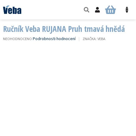
Přejít
na
NÁKUPNÍ
obsah
KOŠÍK
Ručník Veba RUJANA Pruh tmavá hnědá
PRŮMĚRNÉ
Podrobnosti hodnocení
NEOHODNOCENO
ZNAČKA:
VEBA
HODNOCENÍ
PRODUKTU
JE
0,0
Z
5
HVĚZDIČEK.