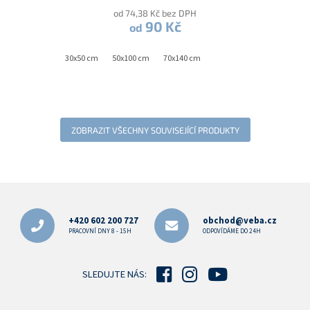
od 74,38 Kč bez DPH
90 Kč
od
30x50 cm
50x100 cm
70x140 cm
ZOBRAZIT VŠECHNY SOUVISEJÍCÍ PRODUKTY
Z
á
p
+420 602 200 727
obchod@veba.cz
a
PRACOVNÍ DNY 8 - 15H
ODPOVÍDÁME DO 24H
t
í
SLEDUJTE NÁS: