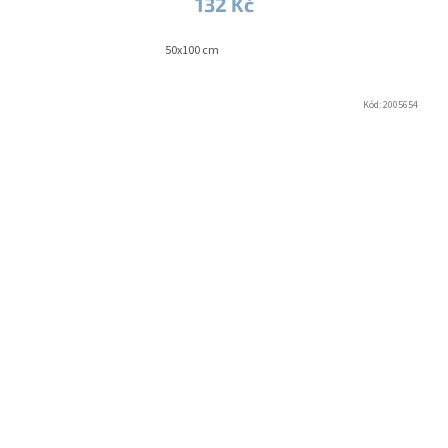
132 Kč
50x100 cm
Kód:
2005654